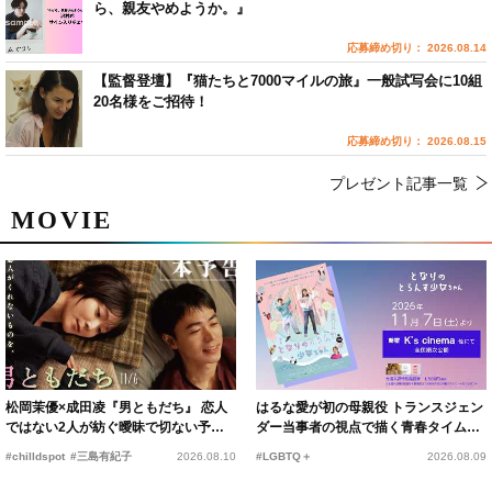
ら、親友やめようか。』
応募締め切り： 2026.08.14
【監督登壇】『猫たちと7000マイルの旅』一般試写会に10組
20名様をご招待！
応募締め切り： 2026.08.15
プレゼント記事一覧
MOVIE
松岡茉優×成田凌『男ともだち』 恋人
はるな愛が初の母親役 トランスジェン
ではない2人が紡ぐ曖昧で切ない予告
ダー当事者の視点で描く青春タイムス
編解禁
リップコメディ
#chilldspot
#三島有紀子
2026.08.10
#LGBTQ＋
2026.08.09