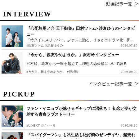
動画記事一覧
INTERVIEW
『心配無用ノ介 天下御免』田村ツトム×沙倉ゆうのインタビ
ュー
『侍タイムスリッパー』ファンに贈る、まさかのドラマ化！田村ツトム×沙倉ゆうのが語る『心配無用ノ介』撮影秘話
#田村ツトム
#沙倉ゆうの
2026.07.30
『今から、親友やめようか。』沢村玲インタビュー
沢村玲、親友から一線を越えて…理想の恋愛像について語る
#今から、親友やめようか。
#沢村玲
2026.06.20
インタビュー記事一覧
PICKUP
ファン・イニョプが魅せるギャップに沼落ち！ 初恋と夢が交
差する青春ラブストーリー
#U-NEXT
#イ・ヘリ
2026.08.10
『スパイダーマン』も私生活も絶好調のゼンデイヤ、超売れ