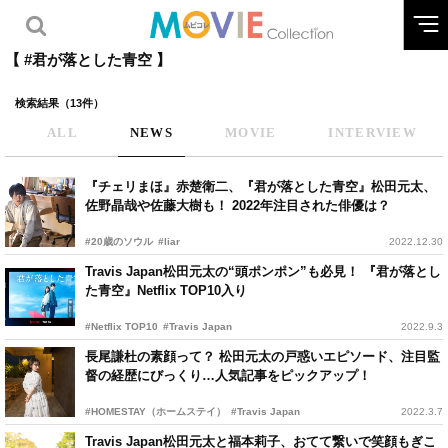
【 #君が落とした青空 】
検索結果（13件）
ALL
NEWS
MOVIE
INTERVIEW
『チェリまほ』赤楚衛二、『君が落とした青空』松田元太、
佐野晶哉や佐藤大樹も！ 2022年注目された俳優は？
#20歳のソウル
#liar
2022.12.30
Travis Japan松田元太の“頭ポンポン”も必見！ 『君が落とし
た青空』Netflix TOP10入り
#Netflix TOP10
#Travis Japan
2022.9.3
長尾謙杜の素顔って？ 松田元太の戸惑いエピソード、注目監
督の経歴にびっくり…人気記事をピックアップ！
#HOMESTAY（ホームステイ）
#Travis Japan
2022.3.7
Travis Japan松田元太と福本莉子、おてて繋いで笑顔もぎこ