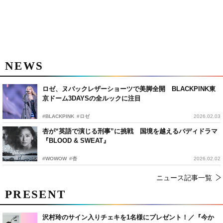
NEWS
ロゼ、ヌバックレザーショーツで美脚全開 BLACKPINK東
京ドーム3DAYSの全ルックに注目
#BLACKPINK
#ロゼ
2026.02.03
杏が“英語で演じる刑事”に挑戦 国境を越えるバディドラマ
『BLOOD & SWEAT』
#WOWOW
#杏
2026.02.02
ニュース記事一覧
PRESENT
沢村玲のサイン入りチェキを1名様にプレゼント！／『今か