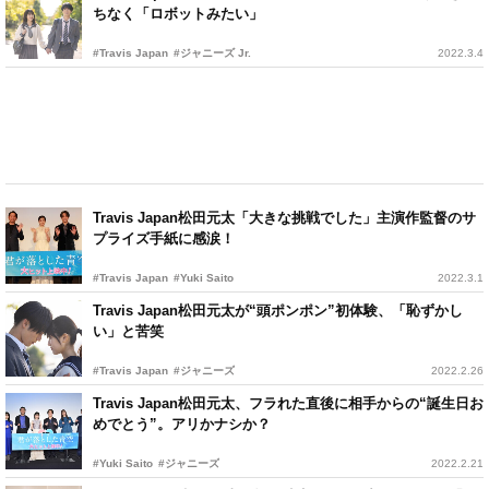
ちなく「ロボットみたい」
#Travis Japan
#ジャニーズ Jr.
2022.3.4
Travis Japan松田元太「大きな挑戦でした」主演作監督のサ
プライズ手紙に感涙！
#Travis Japan
#Yuki Saito
2022.3.1
Travis Japan松田元太が“頭ポンポン”初体験、「恥ずかし
い」と苦笑
#Travis Japan
#ジャニーズ
2022.2.26
Travis Japan松田元太、フラれた直後に相手からの“誕生日お
めでとう”。アリかナシか？
#Yuki Saito
#ジャニーズ
2022.2.21