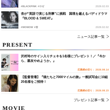
#BLACKPINK
#ロゼ
2026.02.03
杏が“英語で演じる刑事”に挑戦 国境を越えるバディドラマ
『BLOOD & SWEAT』
#WOWOW
#杏
2026.02.02
ニュース記事一覧
PRESENT
沢村玲のサイン入りチェキを1名様にプレゼント！／『今か
ら、親友やめようか。』
応募締め切り： 2026.08.14
【監督登壇】『猫たちと7000マイルの旅』一般試写会に10組
20名様をご招待！
応募締め切り： 2026.08.15
プレゼント記事一覧
MOVIE