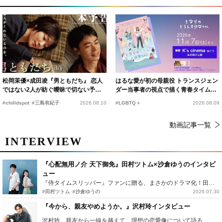
松岡茉優×成田凌『男ともだち』 恋人
はるな愛が初の母親役 トランスジェン
ではない2人が紡ぐ曖昧で切ない予告
ダー当事者の視点で描く青春タイムス
編解禁
リップコメディ
#chilldspot
#三島有紀子
2026.08.10
#LGBTQ＋
2026.08.09
動画記事一覧
INTERVIEW
『心配無用ノ介 天下御免』田村ツトム×沙倉ゆうのインタビ
ュー
『侍タイムスリッパー』ファンに贈る、まさかのドラマ化！田村ツトム×沙倉ゆうのが語る『心配無用ノ介』撮影秘話
#田村ツトム
#沙倉ゆうの
2026.07.30
『今から、親友やめようか。』沢村玲インタビュー
沢村玲、親友から一線を越えて…理想の恋愛像について語る