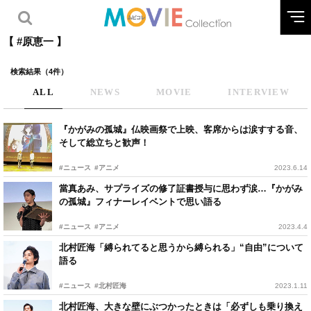
【 #原恵一 】
検索結果（4件）
ALL
NEWS
MOVIE
INTERVIEW
『かがみの孤城』仏映画祭で上映、客席からは涙すする音、
そして総立ちと歓声！
#ニュース
#アニメ
2023.6.14
當真あみ、サプライズの修了証書授与に思わず涙…『かがみ
の孤城』フィナーレイベントで思い語る
#ニュース
#アニメ
2023.4.4
北村匠海「縛られてると思うから縛られる」“自由”について
語る
#ニュース
#北村匠海
2023.1.11
北村匠海、大きな壁にぶつかったときは「必ずしも乗り換え