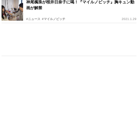
神尾楓珠が桜井日奈子に喝！『マイルノビッチ』胸キュン動
画が解禁
#ニュース
#マイルノビッチ
2021.1.29