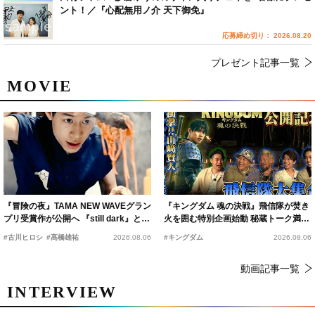
ント！／『心配無用ノ介 天下御免』
応募締め切り： 2026.08.20
プレゼント記事一覧
MOVIE
『冒険の夜』TAMA NEW WAVEグラン
『キングダム 魂の決戦』飛信隊が焚き
プリ受賞作が公開へ 『still dark』と同
火を囲む特別企画始動 秘蔵トーク満載
時上映決定
の“キングダムキャンプ”開催
#古川ヒロシ
#髙橋雄祐
2026.08.06
#キングダム
2026.08.06
動画記事一覧
INTERVIEW