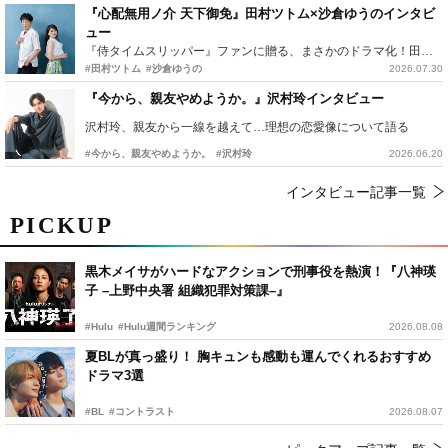
『心配無用ノ介 天下御免』田村ツトム×沙倉ゆうのインタビ
ュー
『侍タイムスリッパー』ファンに贈る、まさかのドラマ化！田村ツトム×沙倉ゆうのが語る『心配無用ノ介』撮影秘話
#田村ツトム
#沙倉ゆうの
2026.07.30
『今から、親友やめようか。』沢村玲インタビュー
沢村玲、親友から一線を越えて…理想の恋愛像について語る
#今から、親友やめようか。
#沢村玲
2026.06.20
インタビュー記事一覧
PICKUP
黒木メイサがハードなアクションで刑事役を熱演！『八神瑛
子 –上野中央署 組織犯罪対策課–』
#Hulu
#Hulu週間ランキング
2026.08.08
夏BLが真っ盛り！ 胸キュンも感動も運んでくれるおすすめ
ドラマ3選
#BL
#コントラスト
2026.08.07