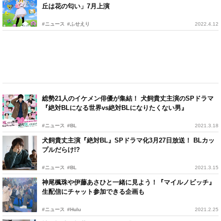
丘は花の匂い」7月上演
#ニュース
#ふせえり
2022.4.12
総勢21人のイケメン俳優が集結！ 犬飼貴丈主演のSPドラマ
『絶対BLになる世界vs絶対BLになりたくない男』
#ニュース
#BL
2021.3.18
犬飼貴丈主演『絶対BL』SPドラマ化3月27日放送！ BLカッ
プルだらけ!?
#ニュース
#BL
2021.3.15
神尾楓珠や伊藤あさひと一緒に見よう！『マイルノビッチ』
生配信にチャット参加できる企画も
#ニュース
#Hulu
2021.2.25