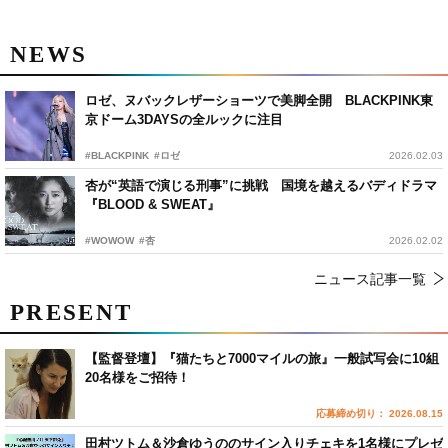
NEWS
ロゼ、ヌバックレザーショーツで美脚全開 BLACKPINK東
京ドーム3DAYSの全ルックに注目
#BLACKPINK
#ロゼ
2026.02.03
杏が“英語で演じる刑事”に挑戦 国境を越えるバディドラマ
『BLOOD & SWEAT』
#WOWOW
#杏
2026.02.02
ニュース記事一覧
PRESENT
【監督登壇】『猫たちと7000マイルの旅』一般試写会に10組
20名様をご招待！
応募締め切り： 2026.08.15
田村ツトム＆沙倉ゆうののサイン入りチェキを1名様にプレゼ