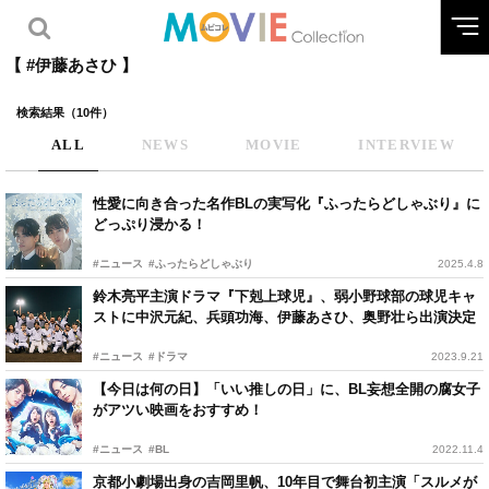
【 #伊藤あさひ 】
検索結果（10件）
ALL
NEWS
MOVIE
INTERVIEW
性愛に向き合った名作BLの実写化『ふったらどしゃぶり』に
どっぷり浸かる！
#ニュース
#ふったらどしゃぶり
2025.4.8
鈴木亮平主演ドラマ『下剋上球児』、弱小野球部の球児キャ
ストに中沢元紀、兵頭功海、伊藤あさひ、奥野壮ら出演決定
#ニュース
#ドラマ
2023.9.21
【今日は何の日】「いい推しの日」に、BL妄想全開の腐女子
がアツい映画をおすすめ！
#ニュース
#BL
2022.11.4
京都小劇場出身の吉岡里帆、10年目で舞台初主演「スルメが