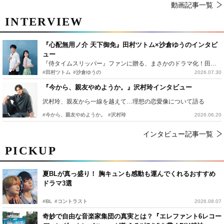
動画記事一覧
INTERVIEW
『心配無用ノ介 天下御免』田村ツトム×沙倉ゆうのインタビ
ュー
『侍タイムスリッパー』ファンに贈る、まさかのドラマ化！田村ツトム×沙倉ゆうのが語る『心配無用ノ介』撮影秘話
#田村ツトム
#沙倉ゆうの
2026.07.30
『今から、親友やめようか。』沢村玲インタビュー
沢村玲、親友から一線を越えて…理想の恋愛像について語る
#今から、親友やめようか。
#沢村玲
2026.06.20
インタビュー記事一覧
PICKUP
夏BLが真っ盛り！ 胸キュンも感動も運んでくれるおすすめ
ドラマ3選
#BL
#コントラスト
2026.08.07
奇妙で自由な音楽家集団の真実とは？『エレファント6レコー