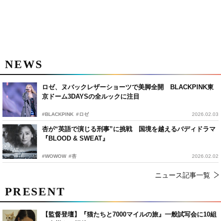
NEWS
ロゼ、ヌバックレザーショーツで美脚全開 BLACKPINK東
京ドーム3DAYSの全ルックに注目
#BLACKPINK
#ロゼ
2026.02.03
杏が“英語で演じる刑事”に挑戦 国境を越えるバディドラマ
『BLOOD & SWEAT』
#WOWOW
#杏
2026.02.02
ニュース記事一覧
PRESENT
【監督登壇】『猫たちと7000マイルの旅』一般試写会に10組