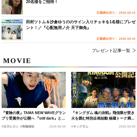
20名様をご招待！
応募締め切り： 2026.08.15
田村ツトム＆沙倉ゆうののサイン入りチェキを1名様にプレゼ
ント！／『心配無用ノ介 天下御免』
応募締め切り： 2026.08.20
プレゼント記事一覧
MOVIE
『冒険の夜』TAMA NEW WAVEグラン
『キングダム 魂の決戦』飛信隊が焚き
プリ受賞作が公開へ 『still dark』と同
火を囲む特別企画始動 秘蔵トーク満載
時上映決定
の“キングダムキャンプ”開催
#古川ヒロシ
#髙橋雄祐
2026.08.06
#キングダム
2026.08.06