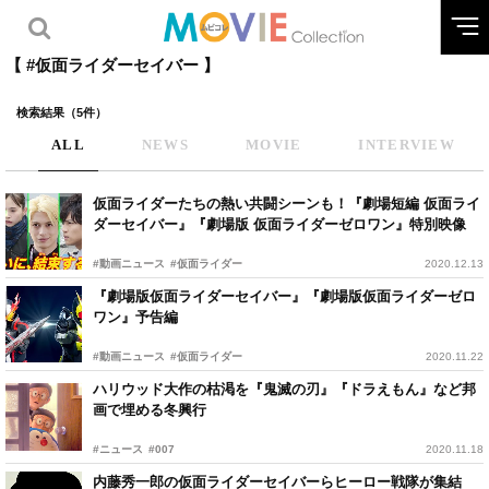
【 #仮面ライダーセイバー 】
検索結果（5件）
ALL
NEWS
MOVIE
INTERVIEW
仮面ライダーたちの熱い共闘シーンも！『劇場短編 仮面ライ
ダーセイバー』『劇場版 仮面ライダーゼロワン』特別映像
#動画ニュース
#仮面ライダー
2020.12.13
『劇場版仮面ライダーセイバー』『劇場版仮面ライダーゼロ
ワン』予告編
#動画ニュース
#仮面ライダー
2020.11.22
ハリウッド大作の枯渇を『鬼滅の刃』『ドラえもん』など邦
画で埋める冬興行
#ニュース
#007
2020.11.18
内藤秀一郎の仮面ライダーセイバーらヒーロー戦隊が集結