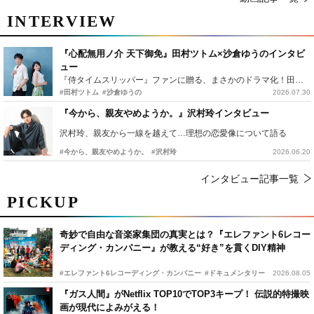
INTERVIEW
『心配無用ノ介 天下御免』田村ツトム×沙倉ゆうのインタビ
ュー
『侍タイムスリッパー』ファンに贈る、まさかのドラマ化！田村ツトム×沙倉ゆうのが語る『心配無用ノ介』撮影秘話
#田村ツトム
#沙倉ゆうの
2026.07.30
『今から、親友やめようか。』沢村玲インタビュー
沢村玲、親友から一線を越えて…理想の恋愛像について語る
#今から、親友やめようか。
#沢村玲
2026.06.20
インタビュー記事一覧
PICKUP
奇妙で自由な音楽家集団の真実とは？『エレファント6レコー
ディング・カンパニー』が教える“好き”を貫くDIY精神
#エレファント6レコーディング・カンパニー
#ドキュメンタリー
2026.08.05
『ガス人間』がNetflix TOP10でTOP3キープ！ 伝説的特撮映
画が現代によみがえる！