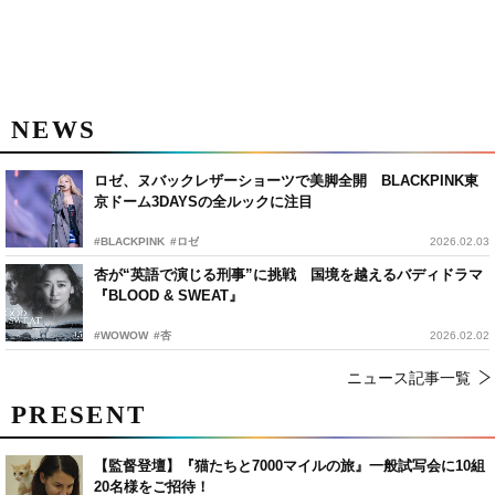
NEWS
ロゼ、ヌバックレザーショーツで美脚全開 BLACKPINK東
京ドーム3DAYSの全ルックに注目
#BLACKPINK
#ロゼ
2026.02.03
杏が“英語で演じる刑事”に挑戦 国境を越えるバディドラマ
『BLOOD & SWEAT』
#WOWOW
#杏
2026.02.02
ニュース記事一覧
PRESENT
【監督登壇】『猫たちと7000マイルの旅』一般試写会に10組
20名様をご招待！