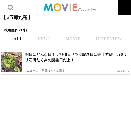
【 #五郎丸亮 】
検索結果（1件）
ALL
NEWS
MOVIE
INTERVIEW
明日はどんな日？：7月6日サラダ記念日は井上芳雄、カミナ
リ石田たくみの誕生日だよ！
#ニュース
#明日はどんな日？
2022.7.5