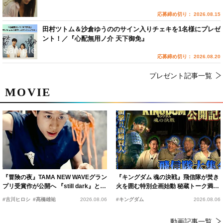
応募締め切り： 2026.08.15
田村ツトム＆沙倉ゆうののサイン入りチェキを1名様にプレゼ
ント！／『心配無用ノ介 天下御免』
応募締め切り： 2026.08.20
プレゼント記事一覧
MOVIE
『冒険の夜』TAMA NEW WAVEグラン
『キングダム 魂の決戦』飛信隊が焚き
プリ受賞作が公開へ 『still dark』と同
火を囲む特別企画始動 秘蔵トーク満載
時上映決定
の“キングダムキャンプ”開催
#古川ヒロシ
#髙橋雄祐
2026.08.06
#キングダム
2026.08.06
動画記事一覧