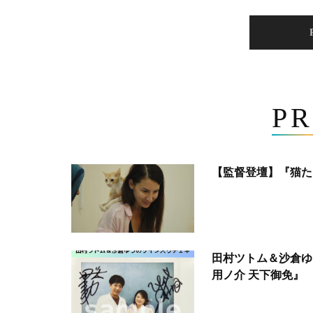
PR
【監督登壇】『猫た
田村ツトム＆沙倉ゆ
用ノ介 天下御免』