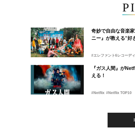
P
奇妙で自由な音楽家
ニー』が教える“好き
#エレファント6レコーデ
『ガス人間』がNetf
える！
#Netflix
#Netflix TOP10