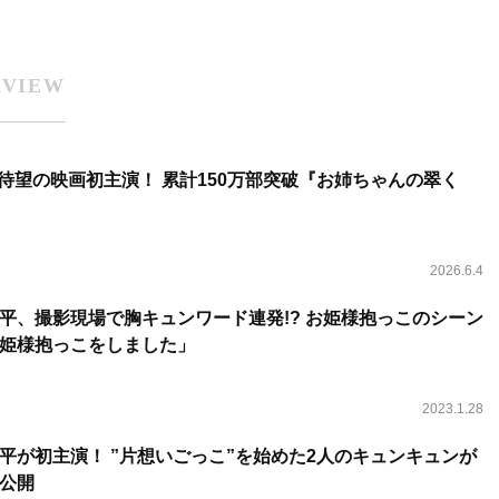
RVIEW
将生、待望の映画初主演！ 累計150万部突破『お姉ちゃんの翠く
2026.6.4
平、撮影現場で胸キュンワード連発!? お姫様抱っこのシーン
姫様抱っこをしました」
2023.1.28
平が初主演！ ”片想いごっこ”を始めた2人のキュンキュンが
公開