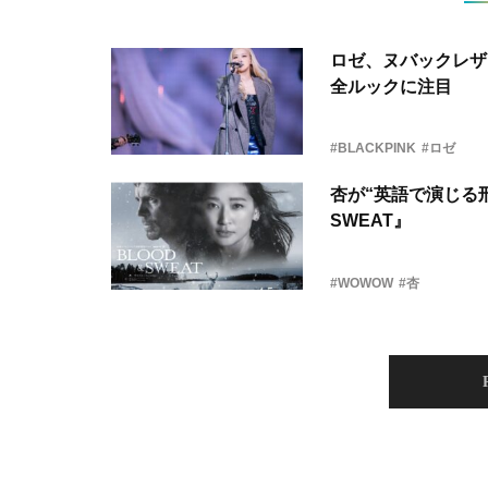
ロゼ、ヌバックレザー
全ルックに注目
#BLACKPINK
#ロゼ
杏が“英語で演じる刑
SWEAT』
#WOWOW
#杏