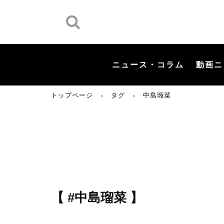
ニュース・コラム
動画ニ
トップページ
タグ
中島瑠菜
＞
＞
【 #中島瑠菜 】