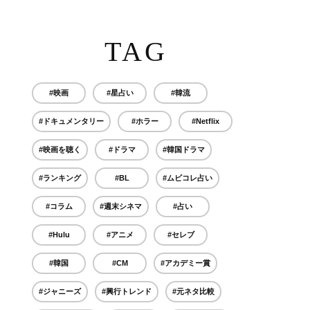
TAG
#映画
#星占い
#韓流
#ドキュメンタリー
#ホラー
#Netflix
#映画を聴く
#ドラマ
#韓国ドラマ
#ランキング
#BL
#ムビコレ占い
#コラム
#週末シネマ
#占い
#Hulu
#アニメ
#セレブ
#韓国
#CM
#アカデミー賞
#ジャニーズ
#興行トレンド
#元ネタ比較