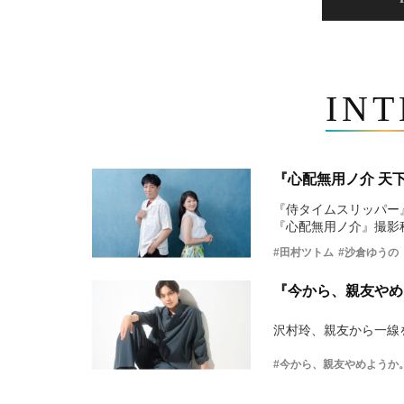
IN
『心配無用ノ介 天
『侍タイムスリッパー
『心配無用ノ介』撮影
#田村ツトム
#沙倉ゆうの
『今から、親友やめ
沢村玲、親友から一線
#今から、親友やめようか