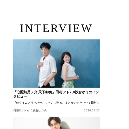
INTERVIEW
『心配無用ノ介 天下御免』田村ツトム×沙倉ゆうのイン
タビュー
『侍タイムスリッパー』ファンに贈る、まさかのドラマ化！田村ツトム×沙倉ゆうのが語
#田村ツトム
#沙倉ゆうの
2026.07.30