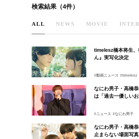
検索結果（4件）
ALL
NEWS
MOVIE
INTE
timelesz橋本
ん』実写化決定
#動画ニュース
#timelesz
なにわ男子・高橋恭
は「過去一優しいお
#ニュース
#なにわ男子
なにわ男子・高橋恭
止まらない場面写真