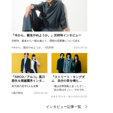
『今から、親友やめようか。』沢村玲インタビュー
沢村玲、親友から一線を越えて…理想の恋愛像について語る
#今から、親友やめようか。
#沢村玲
2026.06.20
『ARCO／アルコ』黒川
『ストリート・キングダ
想矢＆堀越麗禾インタビ
ム 自分の音を鳴ら
ュー
せ。』峯田和伸、若葉竜
実力派の若手2人を直撃
「俺は吉岡里帆と走ったぞ！」
也、吉岡里帆インタビュ
「あの音はすごい」それぞれの
ー
#黒川想矢
2026.04.18
忘れがたいシーンとは？
#ストリート・キングダム 自分の音を鳴らせ。
2026.03.20
インタビュー記事一覧