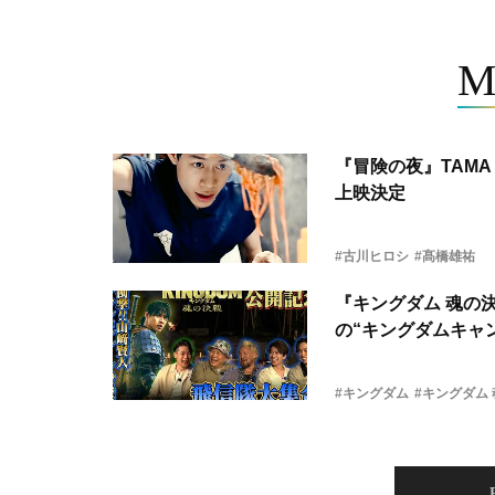
M
『冒険の夜』TAMA 
上映決定
#古川ヒロシ
#髙橋雄祐
『キングダム 魂の
の“キングダムキャ
#キングダム
#キングダム