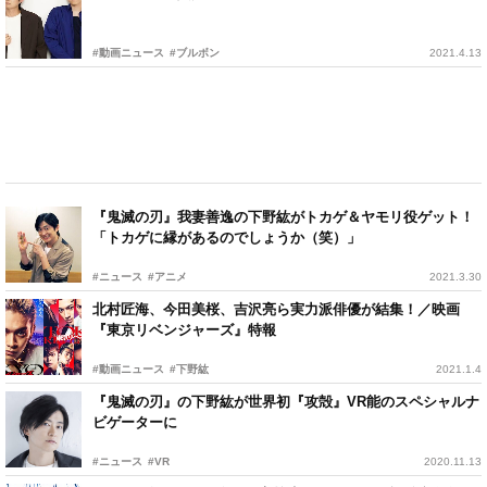
#動画ニュース
#ブルボン
2021.4.13
『鬼滅の刃』我妻善逸の下野紘がトカゲ＆ヤモリ役ゲット！
「トカゲに縁があるのでしょうか（笑）」
#ニュース
#アニメ
2021.3.30
北村匠海、今田美桜、吉沢亮ら実力派俳優が結集！／映画
『東京リベンジャーズ』特報
#動画ニュース
#下野紘
2021.1.4
『鬼滅の刃』の下野紘が世界初『攻殻』VR能のスペシャルナ
ビゲーターに
#ニュース
#VR
2020.11.13