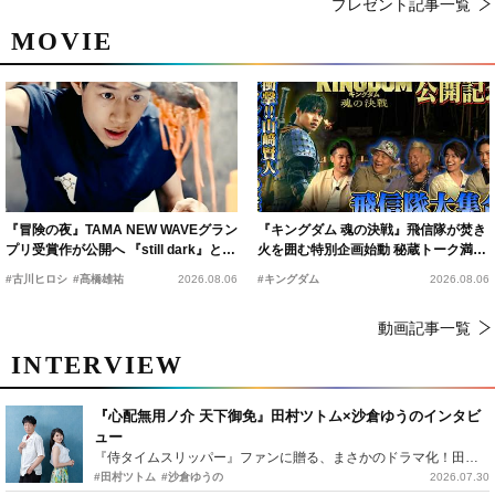
プレゼント記事一覧
MOVIE
『冒険の夜』TAMA NEW WAVEグラン
『キングダム 魂の決戦』飛信隊が焚き
プリ受賞作が公開へ 『still dark』と同
火を囲む特別企画始動 秘蔵トーク満載
時上映決定
の“キングダムキャンプ”開催
#古川ヒロシ
#髙橋雄祐
2026.08.06
#キングダム
2026.08.06
動画記事一覧
INTERVIEW
『心配無用ノ介 天下御免』田村ツトム×沙倉ゆうのインタビ
ュー
『侍タイムスリッパー』ファンに贈る、まさかのドラマ化！田村ツトム×沙倉ゆうのが語る『心配無用ノ介』撮影秘話
#田村ツトム
#沙倉ゆうの
2026.07.30