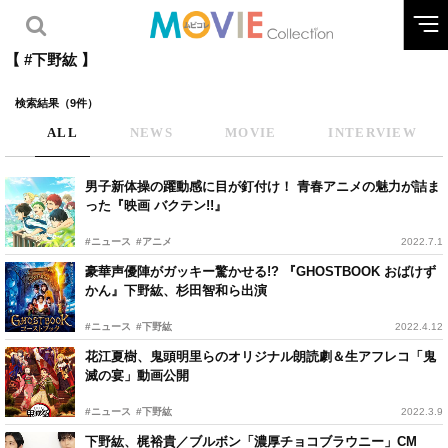
【 #下野紘 】
検索結果（9件）
ALL
NEWS
MOVIE
INTERVIEW
男子新体操の躍動感に目が釘付け！ 青春アニメの魅力が詰ま
った『映画 バクテン!!』
#ニュース
#アニメ
2022.7.1
豪華声優陣がガッキー驚かせる!? 『GHOSTBOOK おばけず
かん』下野紘、杉田智和ら出演
#ニュース
#下野紘
2022.4.12
花江夏樹、鬼頭明里らのオリジナル朗読劇＆生アフレコ「鬼
滅の宴」動画公開
#ニュース
#下野紘
2022.3.9
下野紘、梶裕貴／ブルボン「濃厚チョコブラウニー」CM