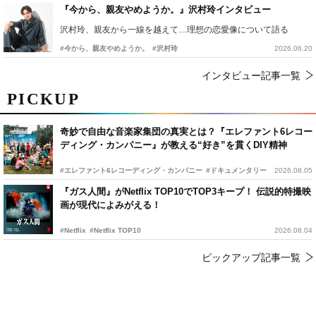
『今から、親友やめようか。』沢村玲インタビュー
沢村玲、親友から一線を越えて…理想の恋愛像について語る
#今から、親友やめようか。
#沢村玲
2026.06.20
インタビュー記事一覧
PICKUP
奇妙で自由な音楽家集団の真実とは？『エレファント6レコー
ディング・カンパニー』が教える“好き”を貫くDIY精神
#エレファント6レコーディング・カンパニー
#ドキュメンタリー
2026.08.05
『ガス人間』がNetflix TOP10でTOP3キープ！ 伝説的特撮映
画が現代によみがえる！
#Netflix
#Netflix TOP10
2026.08.04
ピックアップ記事一覧