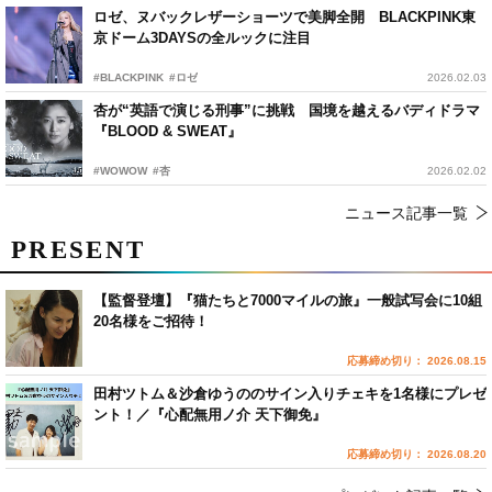
ロゼ、ヌバックレザーショーツで美脚全開 BLACKPINK東
京ドーム3DAYSの全ルックに注目
#BLACKPINK
#ロゼ
2026.02.03
杏が“英語で演じる刑事”に挑戦 国境を越えるバディドラマ
『BLOOD & SWEAT』
#WOWOW
#杏
2026.02.02
ニュース記事一覧
PRESENT
【監督登壇】『猫たちと7000マイルの旅』一般試写会に10組
20名様をご招待！
応募締め切り： 2026.08.15
田村ツトム＆沙倉ゆうののサイン入りチェキを1名様にプレゼ
ント！／『心配無用ノ介 天下御免』
応募締め切り： 2026.08.20