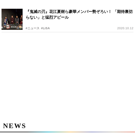
『鬼滅の刃』花江夏樹ら豪華メンバー勢ぞろい！ 「期待裏切
らない」と猛烈アピール
#ニュース
#LiSA
2020.10.12
NEWS