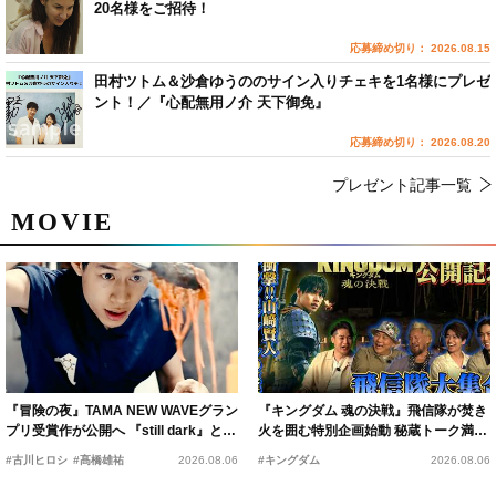
20名様をご招待！
応募締め切り： 2026.08.15
田村ツトム＆沙倉ゆうののサイン入りチェキを1名様にプレゼ
ント！／『心配無用ノ介 天下御免』
応募締め切り： 2026.08.20
プレゼント記事一覧
MOVIE
『冒険の夜』TAMA NEW WAVEグラン
『キングダム 魂の決戦』飛信隊が焚き
プリ受賞作が公開へ 『still dark』と同
火を囲む特別企画始動 秘蔵トーク満載
時上映決定
の“キングダムキャンプ”開催
#古川ヒロシ
#髙橋雄祐
2026.08.06
#キングダム
2026.08.06