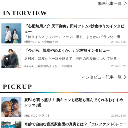
動画記事一覧
INTERVIEW
『心配無用ノ介 天下御免』田村ツトム×沙倉ゆうのインタビ
ュー
『侍タイムスリッパー』ファンに贈る、まさかのドラマ化！田村ツトム×沙倉ゆうのが語る『心配無用ノ介』撮影秘話
#田村ツトム
#沙倉ゆうの
2026.07.30
『今から、親友やめようか。』沢村玲インタビュー
沢村玲、親友から一線を越えて…理想の恋愛像について語る
#今から、親友やめようか。
#沢村玲
2026.06.20
インタビュー記事一覧
PICKUP
夏BLが真っ盛り！ 胸キュンも感動も運んでくれるおすすめ
ドラマ3選
#BL
#コントラスト
2026.08.07
奇妙で自由な音楽家集団の真実とは？『エレファント6レコー