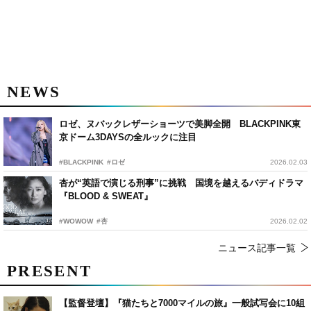
NEWS
ロゼ、ヌバックレザーショーツで美脚全開 BLACKPINK東
京ドーム3DAYSの全ルックに注目
#BLACKPINK
#ロゼ
2026.02.03
杏が“英語で演じる刑事”に挑戦 国境を越えるバディドラマ
『BLOOD & SWEAT』
#WOWOW
#杏
2026.02.02
ニュース記事一覧
PRESENT
【監督登壇】『猫たちと7000マイルの旅』一般試写会に10組