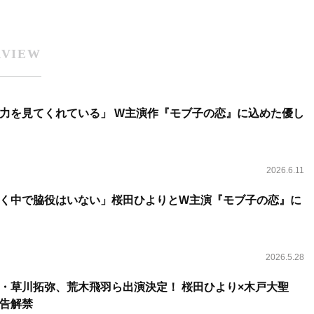
RVIEW
力を見てくれている」 W主演作『モブ子の恋』に込めた優し
2026.6.11
く中で脇役はいない」桜田ひよりとW主演『モブ子の恋』に
2026.5.28
・草川拓弥、荒木飛羽ら出演決定！ 桜田ひより×木戸大聖
告解禁