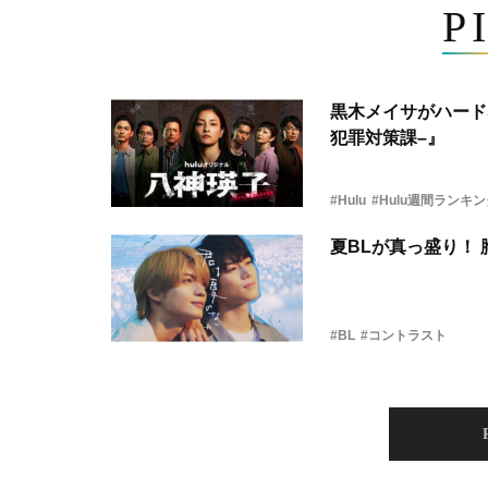
P
黒木メイサがハード
犯罪対策課–』
#Hulu
#Hulu週間ランキ
夏BLが真っ盛り！
#BL
#コントラスト