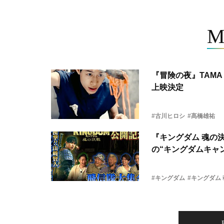
M
『冒険の夜』TAMA 
上映決定
#古川ヒロシ
#髙橋雄祐
『キングダム 魂の
の“キングダムキャ
#キングダム
#キングダム