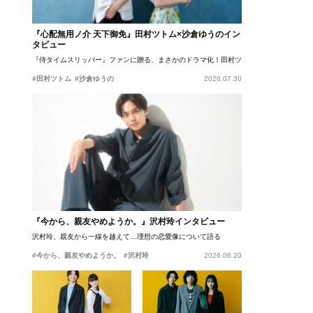
『心配無用ノ介 天下御免』田村ツトム×沙倉ゆうのイン
タビュー
『侍タイムスリッパー』ファンに贈る、まさかのドラマ化！田村ツトム×沙倉ゆうのが語
#田村ツトム
#沙倉ゆうの
2026.07.30
『今から、親友やめようか。』沢村玲インタビュー
沢村玲、親友から一線を越えて…理想の恋愛像について語る
#今から、親友やめようか。
#沢村玲
2026.06.20