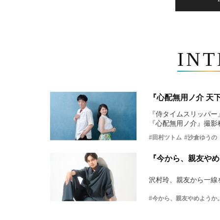
IN
『心配無用ノ介 天
『侍タイムスリッパー
『心配無用ノ介』撮影
#田村ツトム
#沙倉ゆうの
『今から、親友やめ
沢村玲、親友から一線
#今から、親友やめようか