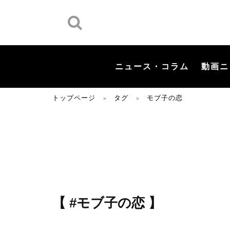
ニュース・コラム
動画ニ
トップページ
タグ
モブ子の恋
＞
＞
【 #モブ子の恋 】