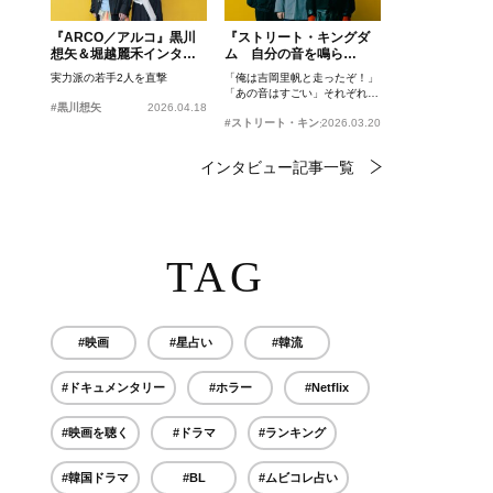
『ARCO／アルコ』黒川
『ストリート・キングダ
想矢＆堀越麗禾インタビ
ム 自分の音を鳴ら
ュー
せ。』峯田和伸、若葉竜
実力派の若手2人を直撃
「俺は吉岡里帆と走ったぞ！」
也、吉岡里帆インタビュ
「あの音はすごい」それぞれの
ー
#黒川想矢
2026.04.18
忘れがたいシーンとは？
#ストリート・キングダム 自分の音を鳴らせ。
2026.03.20
インタビュー記事一覧
TAG
#映画
#星占い
#韓流
#ドキュメンタリー
#ホラー
#Netflix
#映画を聴く
#ドラマ
#ランキング
#韓国ドラマ
#BL
#ムビコレ占い