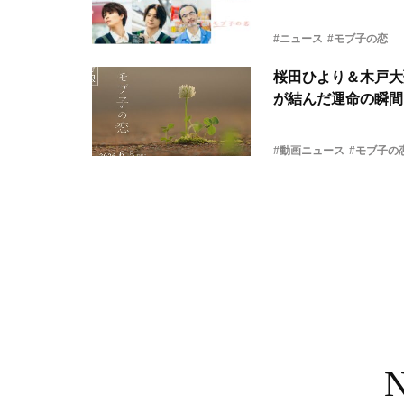
#ニュース
#モブ子の恋
桜田ひより＆木戸大
が結んだ運命の瞬間
#動画ニュース
#モブ子の