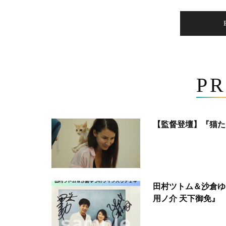
PR
【監督登壇】『猫た
田村ツトム＆沙倉ゆ
用ノ介 天下御免』