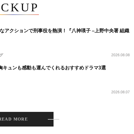
ICKUP
なアクションで刑事役を熱演！『八神瑛子 –上野中央署 組織
ング
2026.08.08
 胸キュンも感動も運んでくれるおすすめドラマ3選
2026.08.07
READ MORE