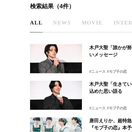
検索結果（4件）
ALL
NEWS
MOVIE
INTE
木戸大聖「誰かが努
いメッセージ
#ニュース
#モブ子の恋
木戸大聖「生きてい
込めた思い語る
#ニュース
#モブ子の恋
唐田えりか、超特急
『モブ子の恋』本予