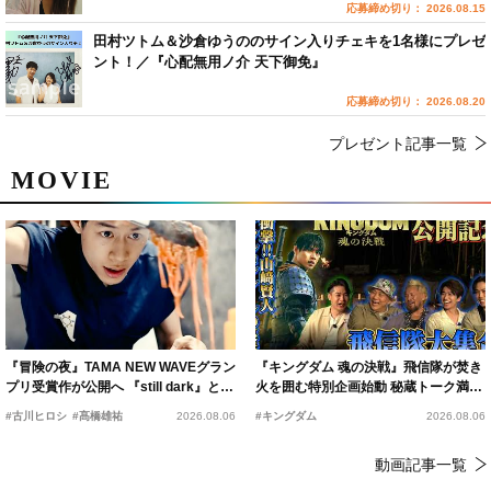
応募締め切り： 2026.08.15
田村ツトム＆沙倉ゆうののサイン入りチェキを1名様にプレゼ
ント！／『心配無用ノ介 天下御免』
応募締め切り： 2026.08.20
プレゼント記事一覧
MOVIE
『冒険の夜』TAMA NEW WAVEグラン
『キングダム 魂の決戦』飛信隊が焚き
プリ受賞作が公開へ 『still dark』と同
火を囲む特別企画始動 秘蔵トーク満載
時上映決定
の“キングダムキャンプ”開催
#古川ヒロシ
#髙橋雄祐
2026.08.06
#キングダム
2026.08.06
動画記事一覧