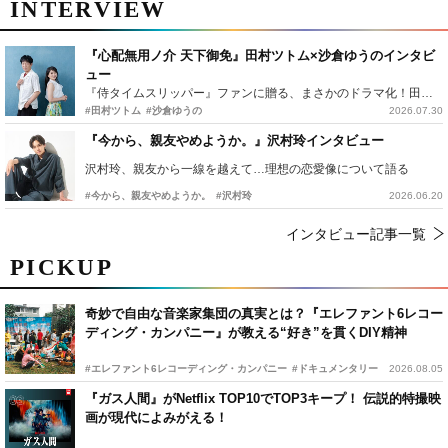
INTERVIEW
『心配無用ノ介 天下御免』田村ツトム×沙倉ゆうのインタビ
ュー
『侍タイムスリッパー』ファンに贈る、まさかのドラマ化！田村ツトム×沙倉ゆうのが語る『心配無用ノ介』撮影秘話
#田村ツトム
#沙倉ゆうの
2026.07.30
『今から、親友やめようか。』沢村玲インタビュー
沢村玲、親友から一線を越えて…理想の恋愛像について語る
#今から、親友やめようか。
#沢村玲
2026.06.20
インタビュー記事一覧
PICKUP
奇妙で自由な音楽家集団の真実とは？『エレファント6レコー
ディング・カンパニー』が教える“好き”を貫くDIY精神
#エレファント6レコーディング・カンパニー
#ドキュメンタリー
2026.08.05
『ガス人間』がNetflix TOP10でTOP3キープ！ 伝説的特撮映
画が現代によみがえる！