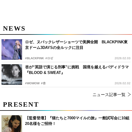
NEWS
ロゼ、ヌバックレザーショーツで美脚全開 BLACKPINK東
京ドーム3DAYSの全ルックに注目
#BLACKPINK
#ロゼ
2026.02.03
杏が“英語で演じる刑事”に挑戦 国境を越えるバディドラマ
『BLOOD & SWEAT』
#WOWOW
#杏
2026.02.02
ニュース記事一覧
PRESENT
【監督登壇】『猫たちと7000マイルの旅』一般試写会に10組
20名様をご招待！