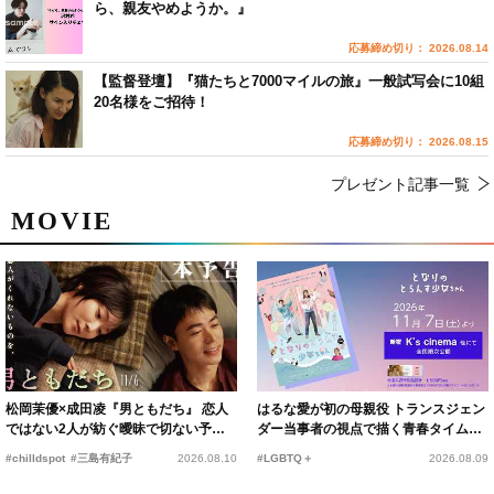
ら、親友やめようか。』
応募締め切り： 2026.08.14
【監督登壇】『猫たちと7000マイルの旅』一般試写会に10組
20名様をご招待！
応募締め切り： 2026.08.15
プレゼント記事一覧
MOVIE
松岡茉優×成田凌『男ともだち』 恋人
はるな愛が初の母親役 トランスジェン
ではない2人が紡ぐ曖昧で切ない予告
ダー当事者の視点で描く青春タイムス
編解禁
リップコメディ
#chilldspot
#三島有紀子
2026.08.10
#LGBTQ＋
2026.08.09