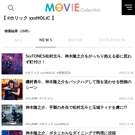
【 #ホリック xxxHOLiC 】
検索結果（15件）
ALL
NEWS
MOVIE
INTERVIEW
SixTONES松村北斗、神木隆之介をがっちり抱える姿に思わ
ず釘付け！
#ホリック xxxHOLiC
#松村北斗
2022.4.28
磯村勇斗、神木隆之介をバックハグして指を這わせる恍惚の
シーン
#CLAMP
#イケメン
2022.4.22
神木隆之介、手製の弁当で松村北斗と玉城ティナを虜に!?
#CLAMP
#ホリック xxxHOLiC
2022.4.14
神木隆之介、ボタニカルなダイニングで料理に没頭