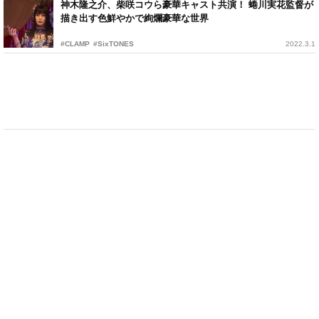
神木隆之介、柴咲コウら豪華キャスト共演！ 蜷川実花監督が
描き出す色鮮やかで絢爛豪華な世界
#CLAMP
#SixTONES
2022.3.1