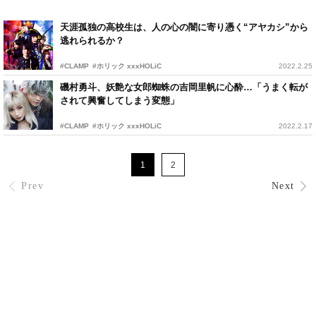
天涯孤独の高校生は、人の心の闇に寄り憑く“アヤカシ”から
逃れられるか？
#CLAMP
#ホリック xxxHOLiC
2022.2.25
磯村勇斗、妖艶な女郎蜘蛛の吉岡里帆に心酔…「うまく転が
されて興奮してしまう変態」
#CLAMP
#ホリック xxxHOLiC
2022.2.17
1
2
Prev
Next