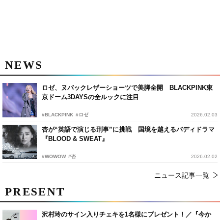
NEWS
ロゼ、ヌバックレザーショーツで美脚全開 BLACKPINK東
京ドーム3DAYSの全ルックに注目
#BLACKPINK
#ロゼ
2026.02.03
杏が“英語で演じる刑事”に挑戦 国境を越えるバディドラマ
『BLOOD & SWEAT』
#WOWOW
#杏
2026.02.02
ニュース記事一覧
PRESENT
沢村玲のサイン入りチェキを1名様にプレゼント！／『今か