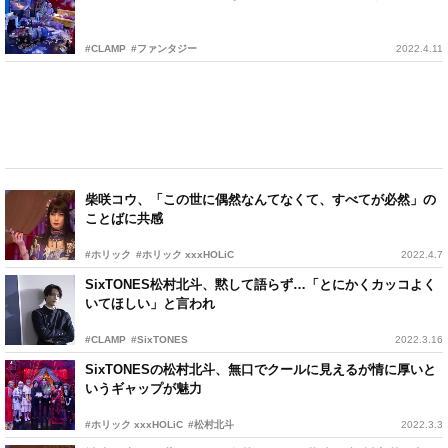
#CLAMP
#ファンタジー
2022.4.11
柴咲コウ、「この世に偶然なんてなくて、すべてが必然」の
ことばに共感
#ホリック
#ホリック xxxHOLiC
2022.4.7
SixTONES松村北斗、黙して語らず…「とにかくカッコよく
いてほしい」と言われ
#CLAMP
#SixTONES
2022.3.16
SixTONESの松村北斗、無口でクールに見えるが情に厚いと
いうギャップが魅力
#ホリック xxxHOLiC
#松村北斗
2022.3.3