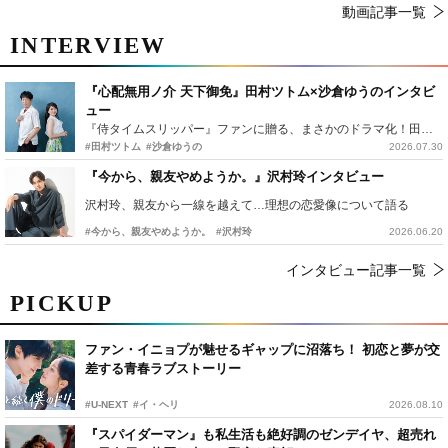
動画記事一覧
INTERVIEW
『心配無用ノ介 天下御免』田村ツトム×沙倉ゆうのインタビ
ュー
『侍タイムスリッパー』ファンに贈る、まさかのドラマ化！田村ツトム×沙倉ゆうのが語る『心配無用ノ介』撮影秘話
#田村ツトム
#沙倉ゆうの
2026.07.30
『今から、親友やめようか。』沢村玲インタビュー
沢村玲、親友から一線を越えて…理想の恋愛像について語る
#今から、親友やめようか。
#沢村玲
2026.06.20
インタビュー記事一覧
PICKUP
ファン・イニョプが魅せるギャップに沼落ち！ 初恋と夢が交
差する青春ラブストーリー
#U-NEXT
#イ・ヘリ
2026.08.10
『スパイダーマン』も私生活も絶好調のゼンデイヤ、超売れ