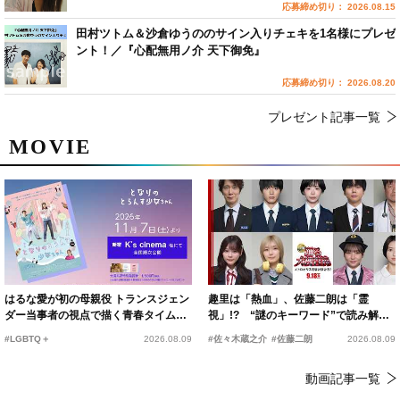
応募締め切り： 2026.08.15
田村ツトム＆沙倉ゆうののサイン入りチェキを1名様にプレゼ
ント！／『心配無用ノ介 天下御免』
応募締め切り： 2026.08.20
プレゼント記事一覧
MOVIE
はるな愛が初の母親役 トランスジェン
趣里は「熱血」、佐藤二朗は「霊
ダー当事者の視点で描く青春タイムス
視」!? “謎のキーワード”で読み解く
リップコメディ
『踊る大捜査線 N.E.W.』新メンバー
#LGBTQ＋
2026.08.09
#佐々木蔵之介
#佐藤二朗
2026.08.09
動画記事一覧