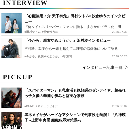
INTERVIEW
『心配無用ノ介 天下御免』田村ツトム×沙倉ゆうのインタビ
ュー
『侍タイムスリッパー』ファンに贈る、まさかのドラマ化！田村ツトム×沙倉ゆうのが語る『心配無用ノ介』撮影秘話
#田村ツトム
#沙倉ゆうの
2026.07.30
『今から、親友やめようか。』沢村玲インタビュー
沢村玲、親友から一線を越えて…理想の恋愛像について語る
#今から、親友やめようか。
#沢村玲
2026.06.20
インタビュー記事一覧
PICKUP
『スパイダーマン』も私生活も絶好調のゼンデイヤ、超売れ
っ子女優の華麗な歩みと堅実な素顔
#DUNE
#オデュッセイア
2026.08.09
黒木メイサがハードなアクションで刑事役を熱演！『八神瑛
子 –上野中央署 組織犯罪対策課–』