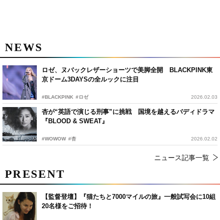
NEWS
ロゼ、ヌバックレザーショーツで美脚全開 BLACKPINK東
京ドーム3DAYSの全ルックに注目
#BLACKPINK
#ロゼ
2026.02.03
杏が“英語で演じる刑事”に挑戦 国境を越えるバディドラマ
『BLOOD & SWEAT』
#WOWOW
#杏
2026.02.02
ニュース記事一覧
PRESENT
【監督登壇】『猫たちと7000マイルの旅』一般試写会に10組
20名様をご招待！