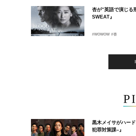
杏が“英語で演じる刑
SWEAT』
#WOWOW
#杏
P
黒木メイサがハード
犯罪対策課–』