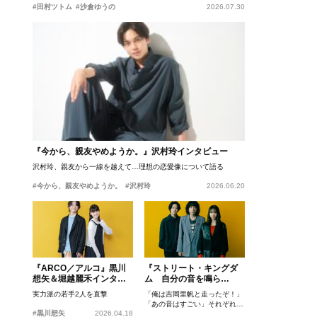
#田村ツトム
#沙倉ゆうの
2026.07.30
『今から、親友やめようか。』沢村玲インタビュー
沢村玲、親友から一線を越えて…理想の恋愛像について語る
#今から、親友やめようか。
#沢村玲
2026.06.20
『ARCO／アルコ』黒川
『ストリート・キングダ
想矢＆堀越麗禾インタビ
ム 自分の音を鳴ら
ュー
せ。』峯田和伸、若葉竜
実力派の若手2人を直撃
「俺は吉岡里帆と走ったぞ！」
也、吉岡里帆インタビュ
「あの音はすごい」それぞれの
ー
#黒川想矢
2026.04.18
忘れがたいシーンとは？