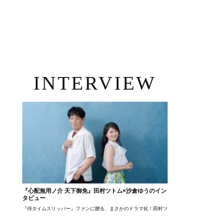
INTERVIEW
『心配無用ノ介 天下御免』田村ツトム×沙倉ゆうのイン
タビュー
『侍タイムスリッパー』ファンに贈る、まさかのドラマ化！田村ツトム×沙倉ゆうのが語