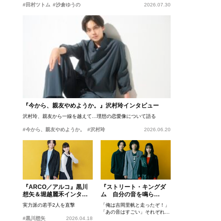
#田村ツトム
#沙倉ゆうの
2026.07.30
『今から、親友やめようか。』沢村玲インタビュー
沢村玲、親友から一線を越えて…理想の恋愛像について語る
#今から、親友やめようか。
#沢村玲
2026.06.20
『ARCO／アルコ』黒川
『ストリート・キングダ
想矢＆堀越麗禾インタビ
ム 自分の音を鳴ら
ュー
せ。』峯田和伸、若葉竜
実力派の若手2人を直撃
「俺は吉岡里帆と走ったぞ！」
也、吉岡里帆インタビュ
「あの音はすごい」それぞれの
ー
#黒川想矢
2026.04.18
忘れがたいシーンとは？