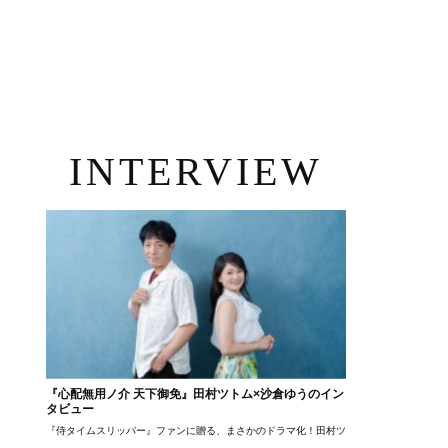
INTERVIEW
『心配無用ノ介 天下御免』田村ツトム×沙倉ゆうのイン
タビュー
『侍タイムスリッパー』ファンに贈る、まさかのドラマ化！田村ツトム×沙倉ゆうのが語