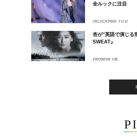
全ルックに注目
#BLACKPINK
#ロゼ
杏が“英語で演じる刑
SWEAT』
#WOWOW
#杏
P