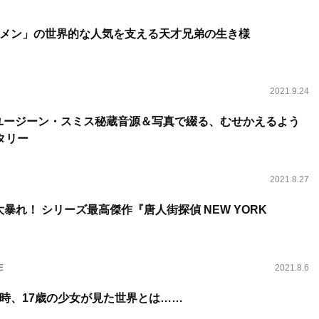
メン」の世界的な人気を支える天才兄弟の生き様
2021.9.24
』のユージーン・スミス秘蔵音源＆写真で綴る、むせかえるよう
タリー
2021.8.27
暴れ！ シリーズ最高傑作『唐人街探偵 NEW YORK
E
2021.8.6
の時、17歳の少女が見た世界とは……