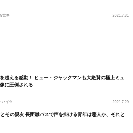
映る世界
2021.7.31
を超える感動！ ヒュー・ジャックマンも大絶賛の極上ミュ
像に圧倒される
・ハイツ
2021.7.29
女とその親友 長距離バスで声を掛ける青年は悪人か、それと