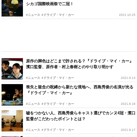
シカゴ国際映画祭で二冠！
#ニュース
#ドライブ・マイ・カー
2021.10.25
原作の脚色はどこまで許される？『ドライブ・マイ・カー』
濱口監督、原作者・村上春樹とのやり取り明かす
#ニュース
#ドライブ・マイ・カー
2021.9.13
喪失と疑念の呪縛から新たな境地へ、西島秀俊の名演が光る
『ドライブ・マイ・カー』
#ニュース
#ドライブ・マイ・カー
2021.8.18
嘘をつかない人、西島秀俊らキャスト選びでカンヌ4冠・濱口
監督がこだわったポイントとは？
#ニュース
#ドライブ・マイ・カー
2021.8.17