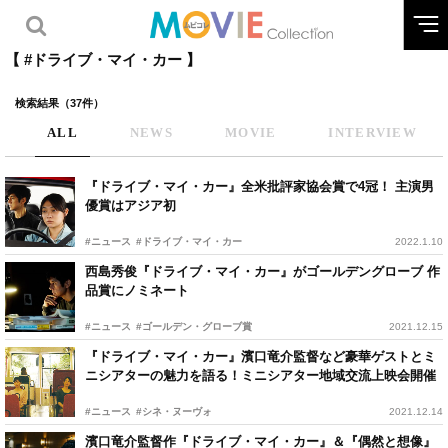
【 #ドライブ・マイ・カー 】
検索結果（37件）
ALL
NEWS
MOVIE
INTERVIEW
『ドライブ・マイ・カー』全米批評家協会賞で4冠！ 主演男
優賞はアジア初
#ニュース
#ドライブ・マイ・カー
2022.1.10
西島秀俊『ドライブ・マイ・カー』がゴールデングローブ 作
品賞にノミネート
#ニュース
#ゴールデン・グローブ賞
2021.12.15
『ドライブ・マイ・カー』濱口竜介監督など豪華ゲストとミ
ニシアターの魅力を語る！ミニシアター地域交流上映会開催
#ニュース
#シネ・ヌーヴォ
2021.12.14
濱口竜介監督作『ドライブ・マイ・カー』＆『偶然と想像』