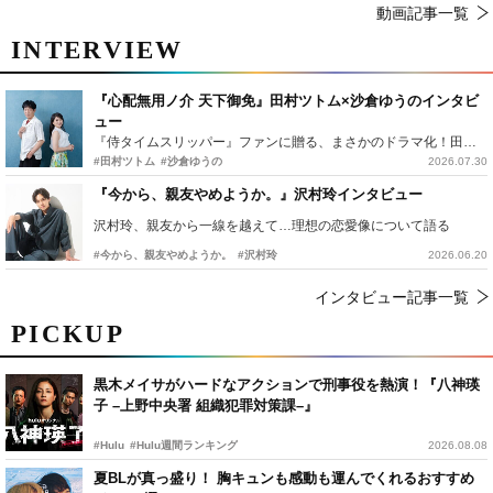
動画記事一覧
INTERVIEW
『心配無用ノ介 天下御免』田村ツトム×沙倉ゆうのインタビ
ュー
『侍タイムスリッパー』ファンに贈る、まさかのドラマ化！田村ツトム×沙倉ゆうのが語る『心配無用ノ介』撮影秘話
#田村ツトム
#沙倉ゆうの
2026.07.30
『今から、親友やめようか。』沢村玲インタビュー
沢村玲、親友から一線を越えて…理想の恋愛像について語る
#今から、親友やめようか。
#沢村玲
2026.06.20
インタビュー記事一覧
PICKUP
黒木メイサがハードなアクションで刑事役を熱演！『八神瑛
子 –上野中央署 組織犯罪対策課–』
#Hulu
#Hulu週間ランキング
2026.08.08
夏BLが真っ盛り！ 胸キュンも感動も運んでくれるおすすめ