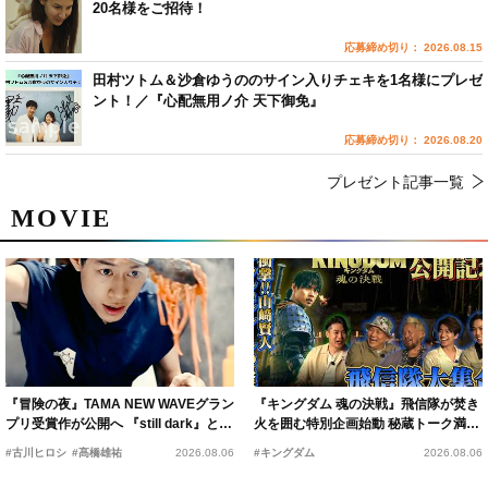
20名様をご招待！
応募締め切り： 2026.08.15
田村ツトム＆沙倉ゆうののサイン入りチェキを1名様にプレゼ
ント！／『心配無用ノ介 天下御免』
応募締め切り： 2026.08.20
プレゼント記事一覧
MOVIE
『冒険の夜』TAMA NEW WAVEグラン
『キングダム 魂の決戦』飛信隊が焚き
プリ受賞作が公開へ 『still dark』と同
火を囲む特別企画始動 秘蔵トーク満載
時上映決定
の“キングダムキャンプ”開催
#古川ヒロシ
#髙橋雄祐
2026.08.06
#キングダム
2026.08.06