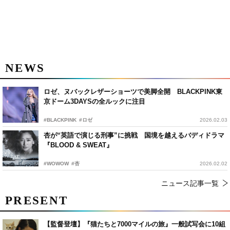
NEWS
ロゼ、ヌバックレザーショーツで美脚全開 BLACKPINK東
京ドーム3DAYSの全ルックに注目
#BLACKPINK
#ロゼ
2026.02.03
杏が“英語で演じる刑事”に挑戦 国境を越えるバディドラマ
『BLOOD & SWEAT』
#WOWOW
#杏
2026.02.02
ニュース記事一覧
PRESENT
【監督登壇】『猫たちと7000マイルの旅』一般試写会に10組