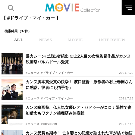
【 #ドライブ・マイ・カー 】
検索結果（37件）
ALL
NEWS
MOVIE
INTERVIEW
暴力シーンに退出者続出 史上2人目の女性監督作品がカンヌ
映画祭パルムドール受賞
#ニュース
#ドライブ・マイ・カー
2021.7.20
カンヌ脚本賞受賞の快挙！ 濱口監督「原作者の村上春樹さん
に感謝。役者にも拍手を」
#ニュース
#ドライブ・マイ・カー
2021.7.19
カンヌ映画祭、仏人気女優レア・セドゥーがコロナ陽性で参
加断念もワクチン接種済み無症状
#ニュース
#COVID-19
2021.7.15
カンヌ受賞も期待！ 亡き妻との記憶が刻まれた車が紡ぐ物語