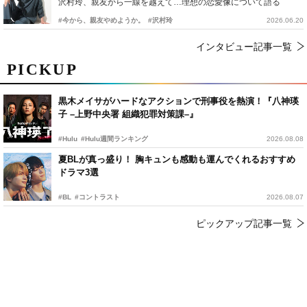
沢村玲、親友から一線を越えて…理想の恋愛像について語る
#今から、親友やめようか。
#沢村玲
2026.06.20
インタビュー記事一覧
PICKUP
黒木メイサがハードなアクションで刑事役を熱演！『八神瑛
子 –上野中央署 組織犯罪対策課–』
#Hulu
#Hulu週間ランキング
2026.08.08
夏BLが真っ盛り！ 胸キュンも感動も運んでくれるおすすめ
ドラマ3選
#BL
#コントラスト
2026.08.07
ピックアップ記事一覧