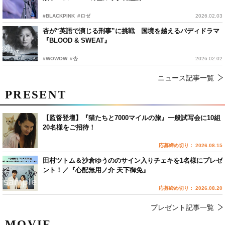
#BLACKPINK
#ロゼ
2026.02.03
杏が“英語で演じる刑事”に挑戦 国境を越えるバディドラマ
『BLOOD & SWEAT』
#WOWOW
#杏
2026.02.02
ニュース記事一覧
PRESENT
【監督登壇】『猫たちと7000マイルの旅』一般試写会に10組
20名様をご招待！
応募締め切り： 2026.08.15
田村ツトム＆沙倉ゆうののサイン入りチェキを1名様にプレゼ
ント！／『心配無用ノ介 天下御免』
応募締め切り： 2026.08.20
プレゼント記事一覧
MOVIE