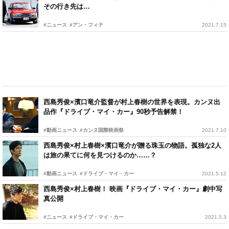
その行き先は…
#ニュース
#アン・フィテ
2021.7.15
西島秀俊×濱口竜介監督が村上春樹の世界を表現。カンヌ出
品作『ドライブ・マイ・カー』90秒予告解禁！
#動画ニュース
#カンヌ国際映画祭
2021.7.10
西島秀俊×村上春樹×濱口竜介が贈る珠玉の物語。孤独な2人
は旅の果てに何を見つけるのか……？
#動画ニュース
#ドライブ・マイ・カー
2021.5.12
西島秀俊×村上春樹！ 映画『ドライブ・マイ・カー』劇中写
真公開
#ニュース
#ドライブ・マイ・カー
2021.5.3