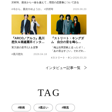
沢村玲、親友から一線を越えて…理想の恋愛像について語る
#今から、親友やめようか。
#沢村玲
2026.06.20
『ARCO／アルコ』黒川
『ストリート・キングダ
想矢＆堀越麗禾インタビ
ム 自分の音を鳴ら
ュー
せ。』峯田和伸、若葉竜
実力派の若手2人を直撃
「俺は吉岡里帆と走ったぞ！」
也、吉岡里帆インタビュ
「あの音はすごい」それぞれの
ー
#黒川想矢
2026.04.18
忘れがたいシーンとは？
#ストリート・キングダム 自分の音を鳴らせ。
2026.03.20
インタビュー記事一覧
TAG
#映画
#星占い
#韓流