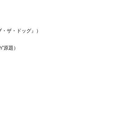
）
ブ・ザ・ドッグ』）
th”原題）