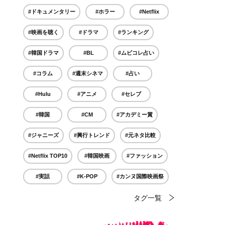
#ドキュメンタリー
#ホラー
#Netflix
#映画を聴く
#ドラマ
#ランキング
#韓国ドラマ
#BL
#ムビコレ占い
#コラム
#週末シネマ
#占い
#Hulu
#アニメ
#セレブ
#韓国
#CM
#アカデミー賞
#ジャニーズ
#興行トレンド
#元ネタ比較
#Netflix TOP10
#韓国映画
#ファッション
#実話
#K-POP
#カンヌ国際映画祭
タグ一覧