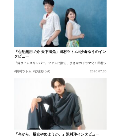
『心配無用ノ介 天下御免』田村ツトム×沙倉ゆうのイン
タビュー
『侍タイムスリッパー』ファンに贈る、まさかのドラマ化！田村ツトム×沙倉ゆうのが語
#田村ツトム
#沙倉ゆうの
2026.07.30
『今から、親友やめようか。』沢村玲インタビュー