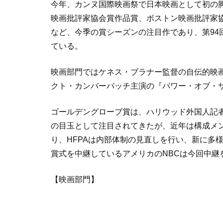
今年、カンヌ国際映画祭で日本映画として初の
映画批評家協会賞作品賞、ボストン映画批評家
など、今季の賞シーズンの注目作であり、第94
ている。
映画部門ではケネス・ブラナー監督の自伝的映
クト・カンバーバッチ主演の『パワー・オブ・ザ
ゴールデングローブ賞は、ハリウッド外国人記者
の目玉として注目されてきたが、近年は構成メ
り、HFPAは内部体制の見直しを行い、新に多
賞式を中継しているアメリカのNBCは今回中継
【映画部門】