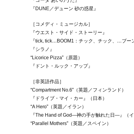
『コーダ あいのうた』
『DUNE／デューン 砂の惑星』
［コメディ・ミュージカル］
『ウエスト・サイド・ストーリー』
『tick, tick…BOOM1：チック、チック、…ブ
『シラノ』
“Licorice Pizza”（原題）
『ドント・ルック・アップ』
［非英語作品］
“Compartment No.6”（英題／フィンランド）
『ドライブ・マイ・カー』（日本）
“A Hero”（英題／イラン）
『The Hand of God―神の手が触れた日―』
“Parallel Mothers”（英題／スペイン）