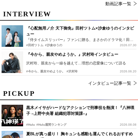
動画記事一覧
INTERVIEW
『心配無用ノ介 天下御免』田村ツトム×沙倉ゆうのインタビ
ュー
『侍タイムスリッパー』ファンに贈る、まさかのドラマ化！田村ツトム×沙倉ゆうのが語る『心配無用ノ介』撮影秘話
#田村ツトム
#沙倉ゆうの
2026.07.30
『今から、親友やめようか。』沢村玲インタビュー
沢村玲、親友から一線を越えて…理想の恋愛像について語る
#今から、親友やめようか。
#沢村玲
2026.06.20
インタビュー記事一覧
PICKUP
黒木メイサがハードなアクションで刑事役を熱演！『八神瑛
子 –上野中央署 組織犯罪対策課–』
#Hulu
#Hulu週間ランキング
2026.08.08
夏BLが真っ盛り！ 胸キュンも感動も運んでくれるおすすめ