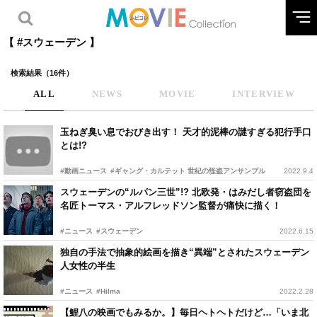
【 #スウェーデン 】
検索結果（16件）
ALL
NEWS
MOVIE
INTERVIEW
玉ねぎ臭い息でおびき出す！ 天才的泥棒の謎すぎる犯行手口
とは!?
#動画ニュース
#ギャング・カルテット 世紀の怪盗アンサンブル
2022.9.4
スウェーデンの“ルパン三世”!? 北欧発・はみだし者窃盗団を
名匠トーマス・アルフレッドソン監督が痛快に描く！
#ニュース
#スウェーデン
2022.6.15
独自の手法で抽象的絵画を描き“異端”とされたスウェーデン
人女性の半生
#ニュース
#Hilma
2022.2.28
【鯉八の映画でもみるか。】毎日ヘトヘトだけど…「いま北