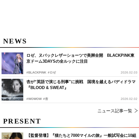
NEWS
ロゼ、ヌバックレザーショーツで美脚全開 BLACKPINK東
京ドーム3DAYSの全ルックに注目
#BLACKPINK
#ロゼ
2026.02.03
杏が“英語で演じる刑事”に挑戦 国境を越えるバディドラマ
『BLOOD & SWEAT』
#WOWOW
#杏
2026.02.02
ニュース記事一覧
PRESENT
【監督登壇】『猫たちと7000マイルの旅』一般試写会に10組