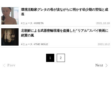
環境活動家グレタの母が涙ながらに明かす幼少期の苦悩と成
長
#ニュース
#GRETA
2021.10.18
北朝鮮による武器密輸現場を盗撮した“リアル”スパイ映画に
絶賛の嵐
#ニュース
#THE MOLE
2021.10.2
1
2
Prev
Next