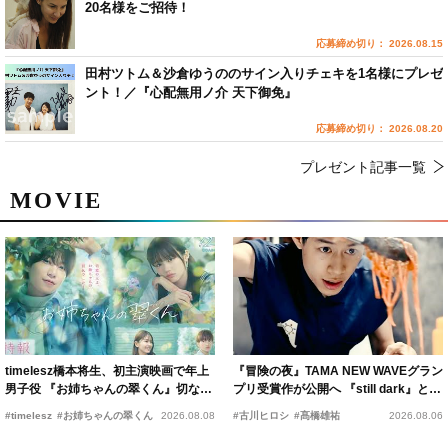
20名様をご招待！
応募締め切り： 2026.08.15
田村ツトム＆沙倉ゆうののサイン入りチェキを1名様にプレゼ
ント！／『心配無用ノ介 天下御免』
応募締め切り： 2026.08.20
プレゼント記事一覧
MOVIE
timelesz橋本将生、初主演映画で年上
『冒険の夜』TAMA NEW WAVEグラン
男子役 『お姉ちゃんの翠くん』切ない
プリ受賞作が公開へ 『still dark』と同
恋の幕開けを予感
時上映決定
#timelesz
#お姉ちゃんの翠くん
2026.08.08
#古川ヒロシ
#髙橋雄祐
2026.08.06