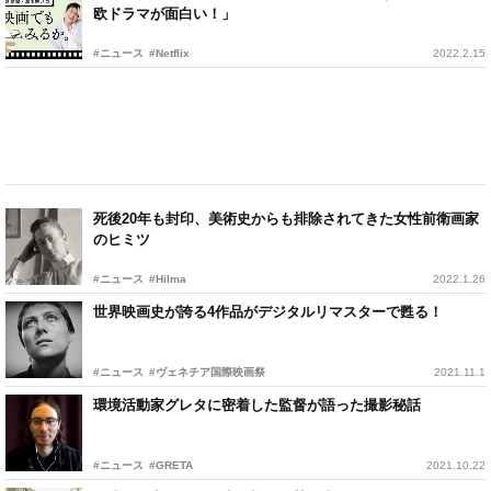
欧ドラマが面白い！」
#ニュース
#Netflix
2022.2.15
死後20年も封印、美術史からも排除されてきた女性前衛画家
のヒミツ
#ニュース
#Hilma
2022.1.26
世界映画史が誇る4作品がデジタルリマスターで甦る！
#ニュース
#ヴェネチア国際映画祭
2021.11.1
環境活動家グレタに密着した監督が語った撮影秘話
#ニュース
#GRETA
2021.10.22