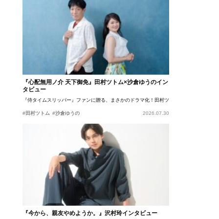
『心配無用ノ介 天下御免』田村ツトム×沙倉ゆうのイン
タビュー
『侍タイムスリッパー』ファンに贈る、まさかのドラマ化！田村ツトム×沙倉ゆうのが語
#田村ツトム
#沙倉ゆうの
2026.07.30
『今から、親友やめようか。』沢村玲インタビュー