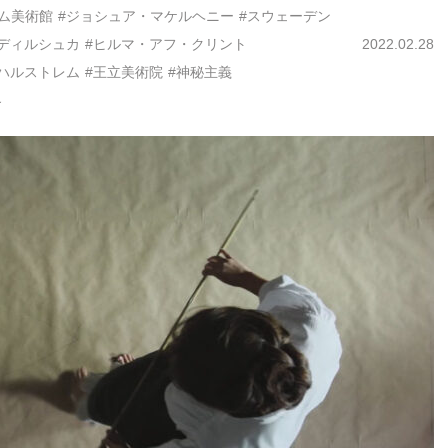
ム美術館
#ジョシュア・マケルヘニー
#スウェーデン
ディルシュカ
#ヒルマ・アフ・クリント
2022.02.28
ハルストレム
#王立美術院
#神秘主義
界