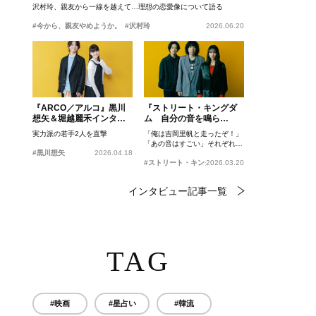
沢村玲、親友から一線を越えて…理想の恋愛像について語る
#今から、親友やめようか。
#沢村玲
2026.06.20
『ARCO／アルコ』黒川
『ストリート・キングダ
想矢＆堀越麗禾インタビ
ム 自分の音を鳴ら
ュー
せ。』峯田和伸、若葉竜
実力派の若手2人を直撃
「俺は吉岡里帆と走ったぞ！」
也、吉岡里帆インタビュ
「あの音はすごい」それぞれの
ー
#黒川想矢
2026.04.18
忘れがたいシーンとは？
#ストリート・キングダム 自分の音を鳴らせ。
2026.03.20
インタビュー記事一覧
TAG
#映画
#星占い
#韓流