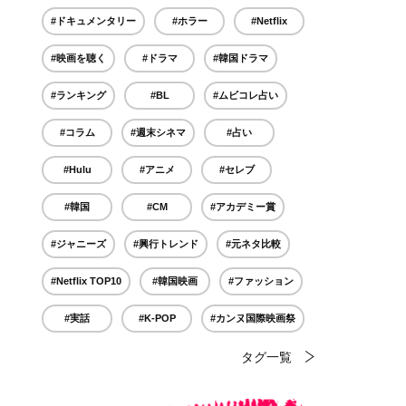
#ドキュメンタリー
#ホラー
#Netflix
#映画を聴く
#ドラマ
#韓国ドラマ
#ランキング
#BL
#ムビコレ占い
#コラム
#週末シネマ
#占い
#Hulu
#アニメ
#セレブ
#韓国
#CM
#アカデミー賞
#ジャニーズ
#興行トレンド
#元ネタ比較
#Netflix TOP10
#韓国映画
#ファッション
#実話
#K-POP
#カンヌ国際映画祭
タグ一覧