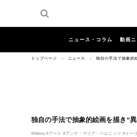
ニュース・コラム
動画ニ
トップページ
ニュース
独自の手法で抽象的
＞
＞
独自の手法で抽象的絵画を描き“
#Hilma
#アート
#アンナ・マリア・ベルニッツ
#イー