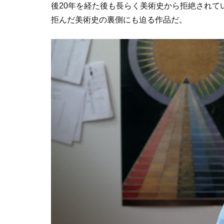
後20年を経た後も長らく美術史から拒絶されて
拒んだ美術史の裏側にも迫る作品だ。