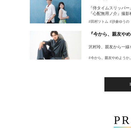
『侍タイムスリッパー
『心配無用ノ介』撮影
#田村ツトム
#沙倉ゆうの
『今から、親友やめ
沢村玲、親友から一線
#今から、親友やめようか
PR