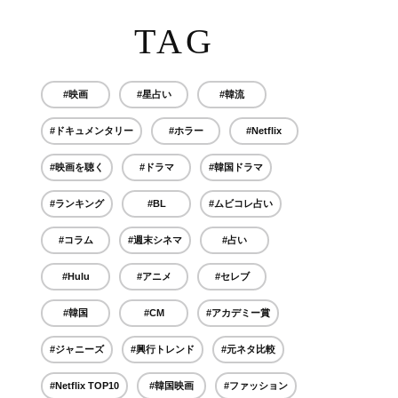
TAG
#映画
#星占い
#韓流
#ドキュメンタリー
#ホラー
#Netflix
#映画を聴く
#ドラマ
#韓国ドラマ
#ランキング
#BL
#ムビコレ占い
#コラム
#週末シネマ
#占い
#Hulu
#アニメ
#セレブ
#韓国
#CM
#アカデミー賞
#ジャニーズ
#興行トレンド
#元ネタ比較
#Netflix TOP10
#韓国映画
#ファッション