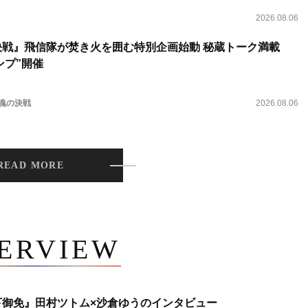
2026.08.06
決戦』飛信隊が焚き火を囲む特別企画始動 秘蔵トーク満載
ンプ”開催
 魂の決戦
2026.08.06
READ MORE
TERVIEW
下御免』田村ツトム×沙倉ゆうのインタビュー