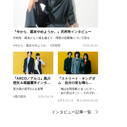
『今から、親友やめようか。』沢村玲インタビュー
沢村玲、親友から一線を越えて…理想の恋愛像について語る
#今から、親友やめようか。
#沢村玲
2026.06.20
『ARCO／アルコ』黒川
『ストリート・キングダ
想矢＆堀越麗禾インタビ
ム 自分の音を鳴ら
ュー
せ。』峯田和伸、若葉竜
実力派の若手2人を直撃
「俺は吉岡里帆と走ったぞ！」
也、吉岡里帆インタビュ
「あの音はすごい」それぞれの
ー
#黒川想矢
2026.04.18
忘れがたいシーンとは？
#ストリート・キングダム 自分の音を鳴らせ。
2026.03.20
インタビュー記事一覧