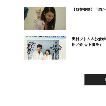
【監督登壇】『猫た
田村ツトム＆沙倉ゆ
用ノ介 天下御免』