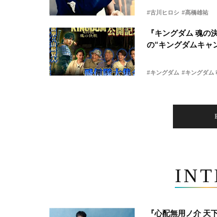
#古川ヒロシ
#髙橋雄祐
『キングダム 魂の
の“キングダムキャ
#キングダム
#キングダム
IN
『心配無用ノ介 天