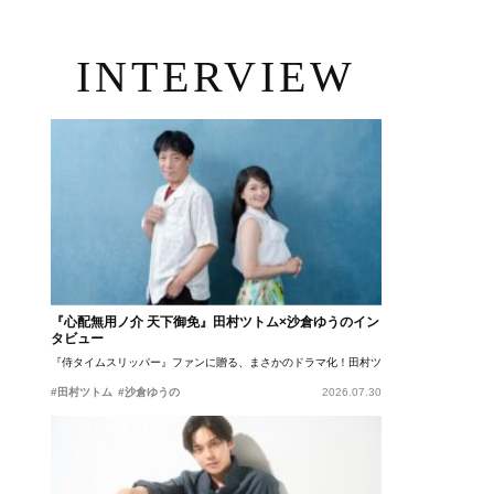
INTERVIEW
『心配無用ノ介 天下御免』田村ツトム×沙倉ゆうのイン
タビュー
『侍タイムスリッパー』ファンに贈る、まさかのドラマ化！田村ツトム×沙倉ゆうのが語
#田村ツトム
#沙倉ゆうの
2026.07.30