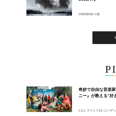
#WOWOW
#杏
P
奇妙で自由な音楽家
ニー』が教える“好き
#エレファント6レコーデ