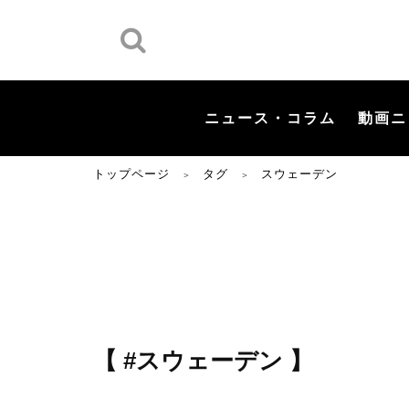
ニュース・コラム
動画ニ
トップページ
タグ
スウェーデン
＞
＞
【 #スウェーデン 】