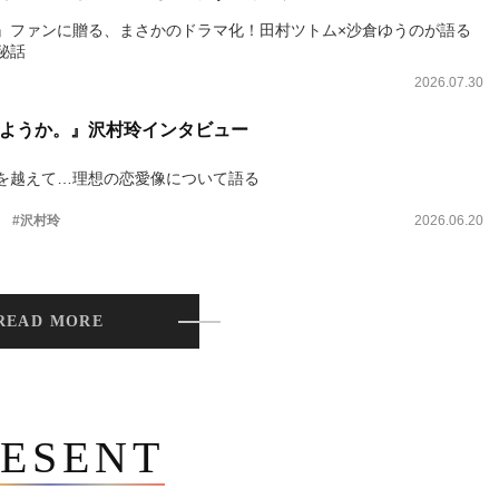
』ファンに贈る、まさかのドラマ化！田村ツトム×沙倉ゆうのが語る
秘話
2026.07.30
ようか。』沢村玲インタビュー
を越えて…理想の恋愛像について語る
。
#沢村玲
2026.06.20
READ MORE
ESENT