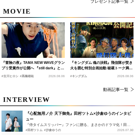
プレゼント記事一覧
MOVIE
『冒険の夜』TAMA NEW WAVEグラン
『キングダム 魂の決戦』飛信隊が焚き
プリ受賞作が公開へ 『still dark』と同
火を囲む特別企画始動 秘蔵トーク満載
時上映決定
の“キングダムキャンプ”開催
#古川ヒロシ
#髙橋雄祐
2026.08.06
#キングダム
2026.08.06
動画記事一覧
INTERVIEW
『心配無用ノ介 天下御免』田村ツトム×沙倉ゆうのインタビ
ュー
『侍タイムスリッパー』ファンに贈る、まさかのドラマ化！田村ツトム×沙倉ゆうのが語る『心配無用ノ介』撮影秘話
#田村ツトム
#沙倉ゆうの
2026.07.30