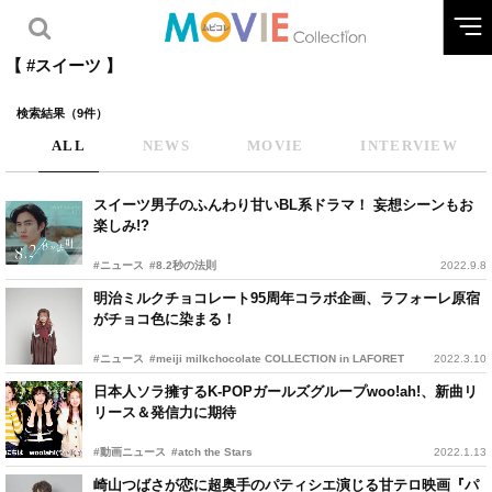
【 #スイーツ 】
検索結果（9件）
ALL
NEWS
MOVIE
INTERVIEW
スイーツ男子のふんわり甘いBL系ドラマ！ 妄想シーンもお
楽しみ!?
#ニュース
#8.2秒の法則
2022.9.8
明治ミルクチョコレート95周年コラボ企画、ラフォーレ原宿
がチョコ色に染まる！
#ニュース
#meiji milkchocolate COLLECTION in LAFORET
2022.3.10
日本人ソラ擁するK-POPガールズグループwoo!ah!、新曲リ
リース＆発信力に期待
#動画ニュース
#atch the Stars
2022.1.13
崎山つばさが恋に超奥手のパティシエ演じる甘テロ映画『パ