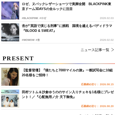
ロゼ、ヌバックレザーショーツで美脚全開 BLACKPINK東
京ドーム3DAYSの全ルックに注目
#BLACKPINK
#ロゼ
2026.02.03
杏が“英語で演じる刑事”に挑戦 国境を越えるバディドラマ
『BLOOD & SWEAT』
#WOWOW
#杏
2026.02.02
ニュース記事一覧
PRESENT
【監督登壇】『猫たちと7000マイルの旅』一般試写会に10組
20名様をご招待！
応募締め切り： 2026.08.15
田村ツトム＆沙倉ゆうののサイン入りチェキを1名様にプレゼ
ント！／『心配無用ノ介 天下御免』
応募締め切り： 2026.08.20