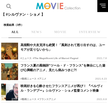
【 #シルヴァン・ショメ 】
検索結果（3件）
ALL
NEWS
MOVIE
INTERVIEW
高畑勲や大友克洋も絶賛！「風刺されて怒り出すのは、ユー
モアが足りないから」
#ニュース
#The Magnificent Life of Marcel Pagnol
2021.7.8
フランス夏の風物詩“ツール・ド・フランス”を舞台にした遊
び心満載のアニメ、見たら病みつきに?!
#動画ニュース
#アニメ
2021.6.23
映画好きを心酔させたフランスアニメが再び！ 『ベルヴィ
ル・ランデブー』シルヴァン・ショメ監督コメント映像
#動画ニュース
#フランスアニメ
2021.6.8