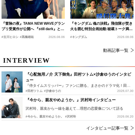
『冒険の夜』TAMA NEW WAVEグラン
『キングダム 魂の決戦』飛信隊が焚き
プリ受賞作が公開へ 『still dark』と同
火を囲む特別企画始動 秘蔵トーク満載
時上映決定
の“キングダムキャンプ”開催
#古川ヒロシ
#髙橋雄祐
2026.08.06
#キングダム
2026.08.06
動画記事一覧
INTERVIEW
『心配無用ノ介 天下御免』田村ツトム×沙倉ゆうのインタビ
ュー
『侍タイムスリッパー』ファンに贈る、まさかのドラマ化！田村ツトム×沙倉ゆうのが語る『心配無用ノ介』撮影秘話
#田村ツトム
#沙倉ゆうの
2026.07.30
『今から、親友やめようか。』沢村玲インタビュー
沢村玲、親友から一線を越えて…理想の恋愛像について語る
#今から、親友やめようか。
#沢村玲
2026.06.20
インタビュー記事一覧