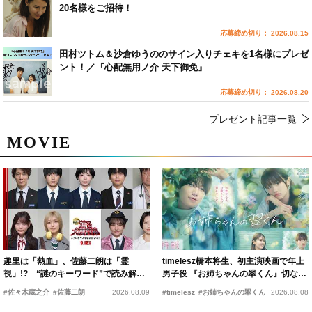
20名様をご招待！
応募締め切り： 2026.08.15
田村ツトム＆沙倉ゆうののサイン入りチェキを1名様にプレゼ
ント！／『心配無用ノ介 天下御免』
応募締め切り： 2026.08.20
プレゼント記事一覧
MOVIE
趣里は「熱血」、佐藤二朗は「霊
timelesz橋本将生、初主演映画で年上
視」!? “謎のキーワード”で読み解く
男子役 『お姉ちゃんの翠くん』切ない
『踊る大捜査線 N.E.W.』新メンバー
恋の幕開けを予感
#佐々木蔵之介
#佐藤二朗
2026.08.09
#timelesz
#お姉ちゃんの翠くん
2026.08.08