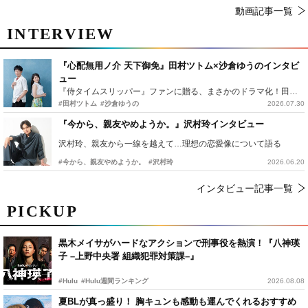
動画記事一覧
INTERVIEW
『心配無用ノ介 天下御免』田村ツトム×沙倉ゆうのインタビ
ュー
『侍タイムスリッパー』ファンに贈る、まさかのドラマ化！田村ツトム×沙倉ゆうのが語る『心配無用ノ介』撮影秘話
#田村ツトム
#沙倉ゆうの
2026.07.30
『今から、親友やめようか。』沢村玲インタビュー
沢村玲、親友から一線を越えて…理想の恋愛像について語る
#今から、親友やめようか。
#沢村玲
2026.06.20
インタビュー記事一覧
PICKUP
黒木メイサがハードなアクションで刑事役を熱演！『八神瑛
子 –上野中央署 組織犯罪対策課–』
#Hulu
#Hulu週間ランキング
2026.08.08
夏BLが真っ盛り！ 胸キュンも感動も運んでくれるおすすめ