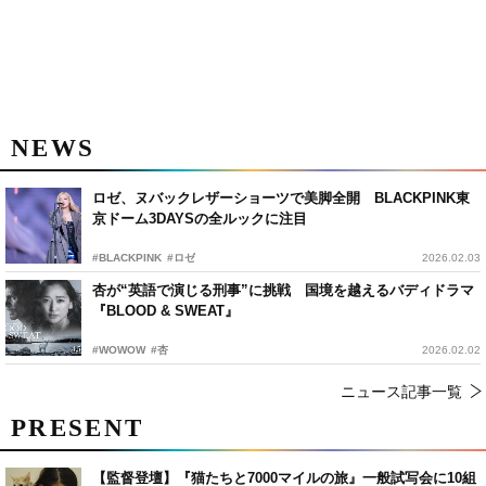
NEWS
ロゼ、ヌバックレザーショーツで美脚全開 BLACKPINK東
京ドーム3DAYSの全ルックに注目
#BLACKPINK
#ロゼ
2026.02.03
杏が“英語で演じる刑事”に挑戦 国境を越えるバディドラマ
『BLOOD & SWEAT』
#WOWOW
#杏
2026.02.02
ニュース記事一覧
PRESENT
【監督登壇】『猫たちと7000マイルの旅』一般試写会に10組