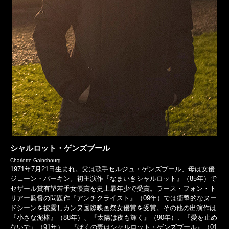
シャルロット・ゲンズブール
Charlotte Gainsbourg
1971年7月21日生まれ。父は歌手セルジュ・ゲンズブール、母は女優
ジェーン・バーキン。初主演作『なまいきシャルロット』（85年）で
セザール賞有望若手女優賞を史上最年少で受賞。ラース・フォン・ト
リアー監督の問題作『アンチクライスト』（09年）では衝撃的なヌー
ドシーンを披露しカンヌ国際映画祭女優賞を受賞。その他の出演作は
『小さな泥棒』（88年）、『太陽は夜も輝く』（90年）、『愛を止め
ないで』（91年）、『ぼくの妻はシャルロット・ゲンズブール』（01