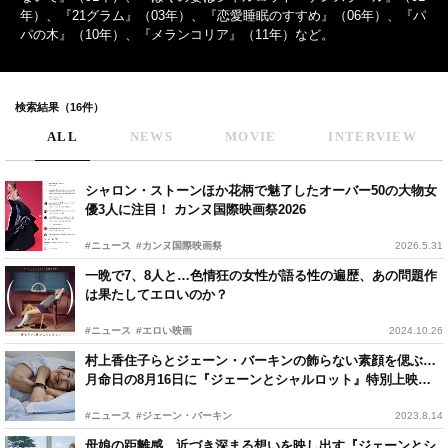
年）、『21グラム』（03年）、『恋愛睡眠のすすめ』（06年）、『パ
パの木』（10年）、『メランコリア』（11年）など。
検索結果（16件）
ALL
NEWS
MOVIE
INTERVIEW
シャロン・ストーンほか花柄で魅了したオーバー50の大物女
優3人に注目！ カンヌ国際映画祭2026
#ニュース
#カンヌ国際映画祭
2026.5.31
一晩で7、8人と…色情狂の女性が語る性の遍歴、あの問題作
は果たしてエロいのか？
#ニュース
#エロい映画
2024.10.26
村上香住子らとジェーン・バーキンの飾らない素顔を偲ぶ…
月命日の8月16日に『ジェーンとシャルロット』特別上映開
催
#ニュース
#ジェーン・バーキン
2023.8.14
母娘の距離感、近づき深まる想いを映し出す『ジェーンとシ