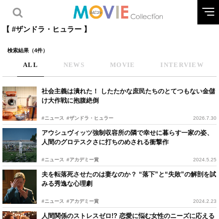
【 #ザンドラ・ヒュラー 】
検索結果（4件）
ALL
NEWS
MOVIE
INTERVIEW
社会主義は潰れた！ したたかな庶民たちのとてつもない金儲
け大作戦に抱腹絶倒
#ニュース
#ザンドラ・ヒュラー
2026.7.30
アウシュヴィッツ強制収容所の隣で幸せに暮らす一家の姿、
人間のグロテスクさに打ちのめされる衝撃作
#ニュース
#アカデミー賞
2024.5.25
夫を転落死させたのは妻なのか？ “落下”と“失敗”の解剖を試
みる秀逸な心理劇
#ニュース
#アカデミー賞
2024.2.23
人間関係のストレスゼロ!? 恋愛に悩む女性のニーズに応える