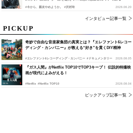
#今から、親友やめようか。
#沢村玲
2026.06.20
インタビュー記事一覧
PICKUP
奇妙で自由な音楽家集団の真実とは？『エレファント6レコー
ディング・カンパニー』が教える“好き”を貫くDIY精神
#エレファント6レコーディング・カンパニー
#ドキュメンタリー
2026.08.05
『ガス人間』がNetflix TOP10でTOP3キープ！ 伝説的特撮映
画が現代によみがえる！
#Netflix
#Netflix TOP10
2026.08.04
ピックアップ記事一覧