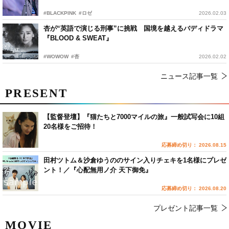
#BLACKPINK
#ロゼ
2026.02.03
杏が“英語で演じる刑事”に挑戦 国境を越えるバディドラマ
『BLOOD & SWEAT』
#WOWOW
#杏
2026.02.02
ニュース記事一覧
PRESENT
【監督登壇】『猫たちと7000マイルの旅』一般試写会に10組
20名様をご招待！
応募締め切り： 2026.08.15
田村ツトム＆沙倉ゆうののサイン入りチェキを1名様にプレゼ
ント！／『心配無用ノ介 天下御免』
応募締め切り： 2026.08.20
プレゼント記事一覧
MOVIE