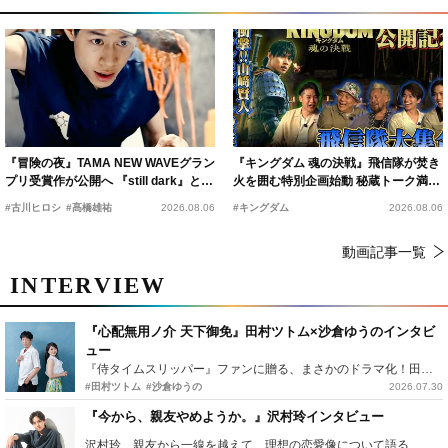
『冒険の夜』TAMA NEW WAVEグラン
『キングダム 魂の決戦』飛信隊が焚き
プリ受賞作が公開へ 『still dark』と同
火を囲む特別企画始動 秘蔵トーク満載
時上映決定
の“キングダムキャンプ”開催
#古川ヒロシ
#髙橋雄祐
2026.08.06
#キングダム
2026.08.06
動画記事一覧
INTERVIEW
『心配無用ノ介 天下御免』田村ツトム×沙倉ゆうのインタビ
ュー
『侍タイムスリッパー』ファンに贈る、まさかのドラマ化！田村ツトム×沙倉ゆうのが語る『心配無用ノ介』撮影秘話
#田村ツトム
#沙倉ゆうの
2026.07.30
『今から、親友やめようか。』沢村玲インタビュー
沢村玲、親友から一線を越えて…理想の恋愛像について語る