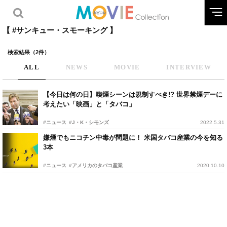
【 #サンキュー・スモーキング 】
検索結果（2件）
ALL
NEWS
MOVIE
INTERVIEW
【今日は何の日】喫煙シーンは規制すべき!? 世界禁煙デーに
考えたい「映画」と「タバコ」
#ニュース
#J・K・シモンズ
2022.5.31
嫌煙でもニコチン中毒が問題に！ 米国タバコ産業の今を知る
3本
#ニュース
#アメリカのタバコ産業
2020.10.10