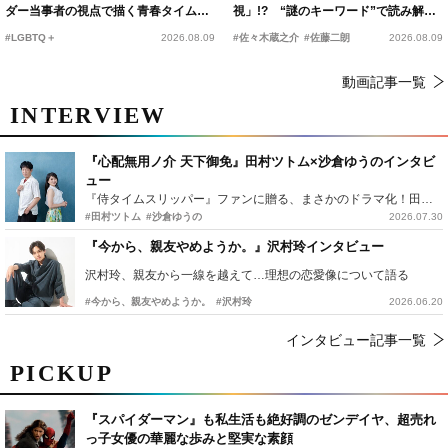
ダー当事者の視点で描く青春タイムス
視」!? “謎のキーワード”で読み解く
リップコメディ
『踊る大捜査線 N.E.W.』新メンバー
#LGBTQ＋
2026.08.09
#佐々木蔵之介
#佐藤二朗
2026.08.09
動画記事一覧
INTERVIEW
『心配無用ノ介 天下御免』田村ツトム×沙倉ゆうのインタビ
ュー
『侍タイムスリッパー』ファンに贈る、まさかのドラマ化！田村ツトム×沙倉ゆうのが語る『心配無用ノ介』撮影秘話
#田村ツトム
#沙倉ゆうの
2026.07.30
『今から、親友やめようか。』沢村玲インタビュー
沢村玲、親友から一線を越えて…理想の恋愛像について語る
#今から、親友やめようか。
#沢村玲
2026.06.20
インタビュー記事一覧
PICKUP
『スパイダーマン』も私生活も絶好調のゼンデイヤ、超売れ
っ子女優の華麗な歩みと堅実な素顔