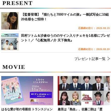
PRESENT
【監督登壇】『猫たちと7000マイルの旅』一般試写会に10組
20名様をご招待！
応募締め切り： 2026.08.15
田村ツトム＆沙倉ゆうののサイン入りチェキを1名様にプレゼ
ント！／『心配無用ノ介 天下御免』
応募締め切り： 2026.08.20
プレゼント記事一覧
MOVIE
はるな愛が初の母親役 トランスジェン
趣里は「熱血」、佐藤二朗は「霊