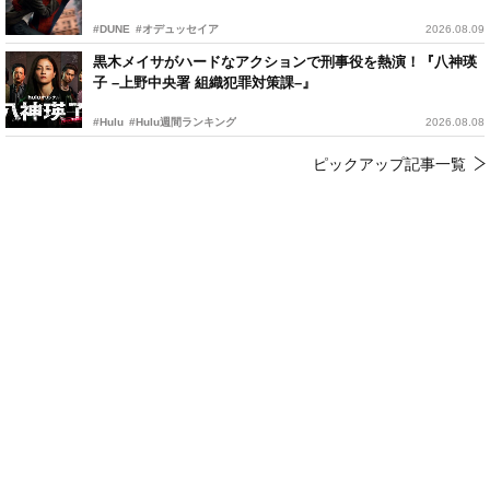
#DUNE
#オデュッセイア
2026.08.09
黒木メイサがハードなアクションで刑事役を熱演！『八神瑛
子 –上野中央署 組織犯罪対策課–』
#Hulu
#Hulu週間ランキング
2026.08.08
ピックアップ記事一覧