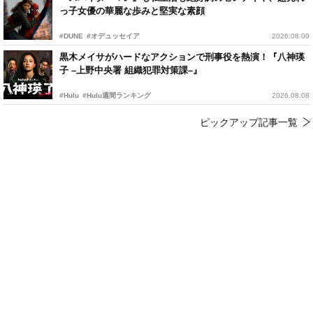
っ子女優の華麗な歩みと堅実な素顔
#DUNE
#オデュッセイア
2026.08.09
黒木メイサがハードなアクションで刑事役を熱演！『八神瑛
子 –上野中央署 組織犯罪対策課–』
#Hulu
#Hulu週間ランキング
2026.08.08
ピックアップ記事一覧