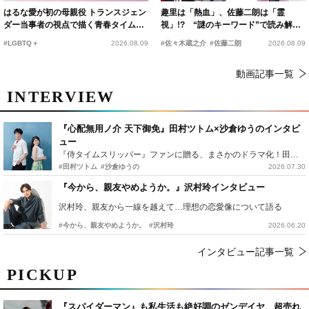
はるな愛が初の母親役 トランスジェン
趣里は「熱血」、佐藤二朗は「霊
ダー当事者の視点で描く青春タイムス
視」!? “謎のキーワード”で読み解く
リップコメディ
『踊る大捜査線 N.E.W.』新メンバー
#LGBTQ＋
2026.08.09
#佐々木蔵之介
#佐藤二朗
2026.08.09
動画記事一覧
INTERVIEW
『心配無用ノ介 天下御免』田村ツトム×沙倉ゆうのインタビ
ュー
『侍タイムスリッパー』ファンに贈る、まさかのドラマ化！田村ツトム×沙倉ゆうのが語る『心配無用ノ介』撮影秘話
#田村ツトム
#沙倉ゆうの
2026.07.30
『今から、親友やめようか。』沢村玲インタビュー
沢村玲、親友から一線を越えて…理想の恋愛像について語る
#今から、親友やめようか。
#沢村玲
2026.06.20
インタビュー記事一覧
PICKUP
『スパイダーマン』も私生活も絶好調のゼンデイヤ、超売れ