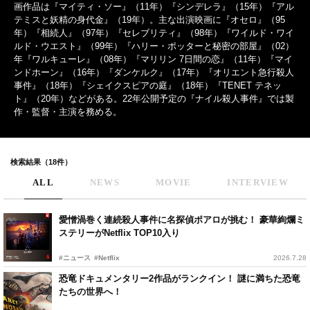
画作品は『マイティ・ソー』（11年）『シンデレラ』（15年）『アル
テミスと妖精の身代金』（19年）。主な出演映画に『オセロ』（95
年）『相続人』（97年）『セレブリティ』（98年）『ワイルド・ワイ
ルド・ウエスト』（99年）『ハリー・ポッターと秘密の部屋』（02）
年『ワルキューレ』（08年）『マリリン 7日間の恋』（11年）『マイ
ンドホーン』（16年）『ダンケルク』（17年）『オリエント急行殺人
事件』（18年）『シェイクスピアの庭』（18年）『TENET テネッ
ト』（20年）などがある。22年公開予定の『ナイル殺人事件』では製
作・監督・主演を務める。
検索結果（18件）
ALL
NEWS
MOVIE
INTERVIEW
愛憎渦巻く連続殺人事件に名探偵ポアロが挑む！ 豪華絢爛ミ
ステリーがNetflix TOP10入り
#ニュース
#Netflix
2026.7.28
恐竜ドキュメンタリー2作品がランクイン！ 謎に満ちた恐竜
たちの世界へ！