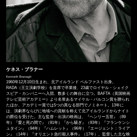
ケネス・ブラナー
Kenneth Branagh
1960年12月10日生まれ、北アイルランド ベルファスト出身。
RADA（王立演劇学校）を首席で卒業後、23歳でロイヤル・シェイク
スピア・カンパニーへ入団、数多くの舞台に立つ。BAFTA（英国映画
テレビ芸術アカデミー）より名誉あるマイケル・バルコン賞を贈られ
たほか、アカデミー賞では5つの異なる部門でノミネート。13年に
は、演劇界ならびに地域への貢献を称えて北アイルランドからナイト
の爵位を受けた。主な監督・出演の映画は、『ヘンリー五世』（89
年）『愛と死の間で』（91年）『から騒ぎ』（93年）『フランケンシ
ュタイン』（94年）『ハムレット』（96年）『エージェント：ライア
ン』（14年）『オリエント急行殺人事件』（17年）。監督した主な映