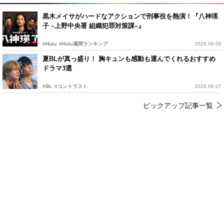
黒木メイサがハードなアクションで刑事役を熱演！『八神瑛
子 –上野中央署 組織犯罪対策課–』
#Hulu
#Hulu週間ランキング
2026.08.08
夏BLが真っ盛り！ 胸キュンも感動も運んでくれるおすすめ
ドラマ3選
#BL
#コントラスト
2026.08.07
ピックアップ記事一覧