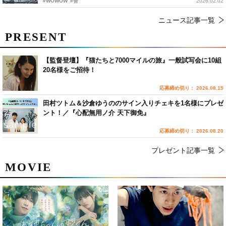
#WOWOW
#杏
2026.02.02
ニュース記事一覧
PRESENT
【監督登壇】『猫たちと7000マイルの旅』一般試写会に10組
20名様をご招待！
応募締め切り： 2026.08.15
田村ツトム＆沙倉ゆうののサイン入りチェキを1名様にプレゼ
ント！／『心配無用ノ介 天下御免』
応募締め切り： 2026.08.20
プレゼント記事一覧
MOVIE