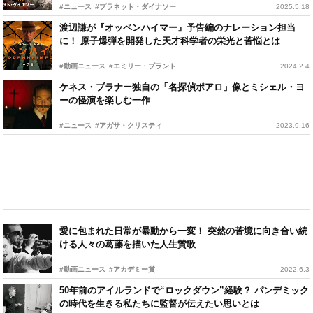
#ニュース
#プラネット・ダイナソー
2025.5.18
渡辺謙が『オッペンハイマー』予告編のナレーション担当
に！ 原子爆弾を開発した天才科学者の栄光と苦悩とは
#動画ニュース
#エミリー・ブラント
2024.2.4
ケネス・ブラナー独自の「名探偵ポアロ」像とミシェル・ヨ
ーの怪演を楽しむ一作
#ニュース
#アガサ・クリスティ
2023.9.16
愛に包まれた日常が暴動から一変！ 突然の苦境に向き合い続
ける人々の葛藤を描いた人生賛歌
#動画ニュース
#アカデミー賞
2022.6.3
50年前のアイルランドで“ロックダウン”経験？ パンデミック
の時代を生きる私たちに監督が伝えたい思いとは