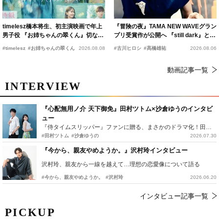
timelesz橋本将生、初主演映画で年上
『冒険の夜』TAMA NEW WAVEグラン
男子役 『お姉ちゃんの翠くん』切ない
プリ受賞作が公開へ 『still dark』と同
恋の幕開けを予感
時上映決定
#timelesz
#お姉ちゃんの翠くん
2026.08.08
#古川ヒロシ
#髙橋雄祐
2026.08.06
動画記事一覧
INTERVIEW
『心配無用ノ介 天下御免』田村ツトム×沙倉ゆうのインタビ
ュー
『侍タイムスリッパー』ファンに贈る、まさかのドラマ化！田村ツトム×沙倉ゆうのが語る『心配無用ノ介』撮影秘話
#田村ツトム
#沙倉ゆうの
2026.07.30
『今から、親友やめようか。』沢村玲インタビュー
沢村玲、親友から一線を越えて…理想の恋愛像について語る
#今から、親友やめようか。
#沢村玲
2026.06.20
インタビュー記事一覧
PICKUP