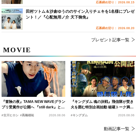
応募締め切り： 2026.08.15
田村ツトム＆沙倉ゆうののサイン入りチェキを1名様にプレゼ
ント！／『心配無用ノ介 天下御免』
応募締め切り： 2026.08.20
プレゼント記事一覧
MOVIE
『冒険の夜』TAMA NEW WAVEグラン
『キングダム 魂の決戦』飛信隊が焚き
プリ受賞作が公開へ 『still dark』と同
火を囲む特別企画始動 秘蔵トーク満載
時上映決定
の“キングダムキャンプ”開催
#古川ヒロシ
#髙橋雄祐
2026.08.06
#キングダム
2026.08.06
動画記事一覧