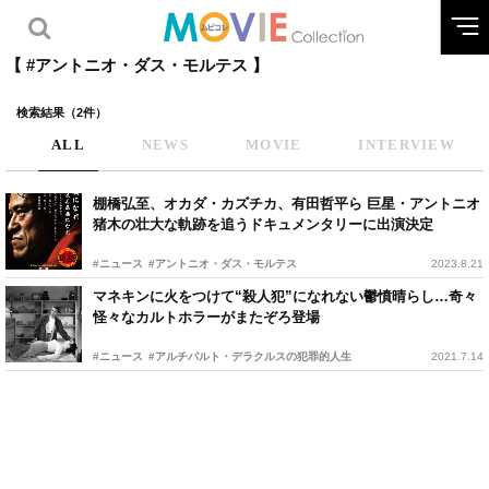
【 #アントニオ・ダス・モルテス 】
検索結果（2件）
ALL
NEWS
MOVIE
INTERVIEW
棚橋弘至、オカダ・カズチカ、有田哲平ら 巨星・アントニオ
猪木の壮大な軌跡を追うドキュメンタリーに出演決定
#ニュース
#アントニオ・ダス・モルテス
2023.8.21
マネキンに火をつけて“殺人犯”になれない鬱憤晴らし…奇々
怪々なカルトホラーがまたぞろ登場
#ニュース
#アルチバルト・デラクルスの犯罪的人生
2021.7.14