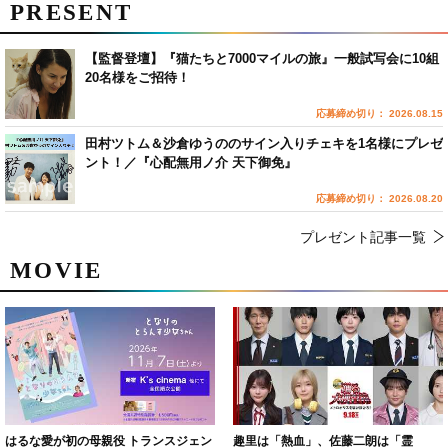
PRESENT
【監督登壇】『猫たちと7000マイルの旅』一般試写会に10組
20名様をご招待！
応募締め切り： 2026.08.15
田村ツトム＆沙倉ゆうののサイン入りチェキを1名様にプレゼ
ント！／『心配無用ノ介 天下御免』
応募締め切り： 2026.08.20
プレゼント記事一覧
MOVIE
はるな愛が初の母親役 トランスジェン
趣里は「熱血」、佐藤二朗は「霊