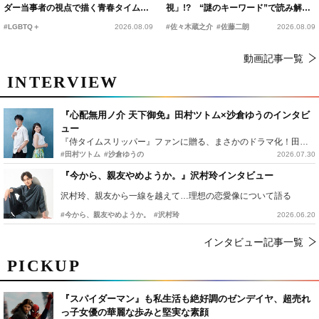
ダー当事者の視点で描く青春タイムス
視」!? “謎のキーワード”で読み解く
リップコメディ
『踊る大捜査線 N.E.W.』新メンバー
#LGBTQ＋
2026.08.09
#佐々木蔵之介
#佐藤二朗
2026.08.09
動画記事一覧
INTERVIEW
『心配無用ノ介 天下御免』田村ツトム×沙倉ゆうのインタビ
ュー
『侍タイムスリッパー』ファンに贈る、まさかのドラマ化！田村ツトム×沙倉ゆうのが語る『心配無用ノ介』撮影秘話
#田村ツトム
#沙倉ゆうの
2026.07.30
『今から、親友やめようか。』沢村玲インタビュー
沢村玲、親友から一線を越えて…理想の恋愛像について語る
#今から、親友やめようか。
#沢村玲
2026.06.20
インタビュー記事一覧
PICKUP
『スパイダーマン』も私生活も絶好調のゼンデイヤ、超売れ
っ子女優の華麗な歩みと堅実な素顔