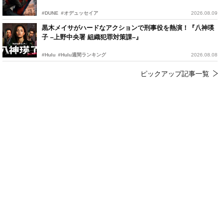
#DUNE
#オデュッセイア
2026.08.09
黒木メイサがハードなアクションで刑事役を熱演！『八神瑛
子 –上野中央署 組織犯罪対策課–』
#Hulu
#Hulu週間ランキング
2026.08.08
ピックアップ記事一覧