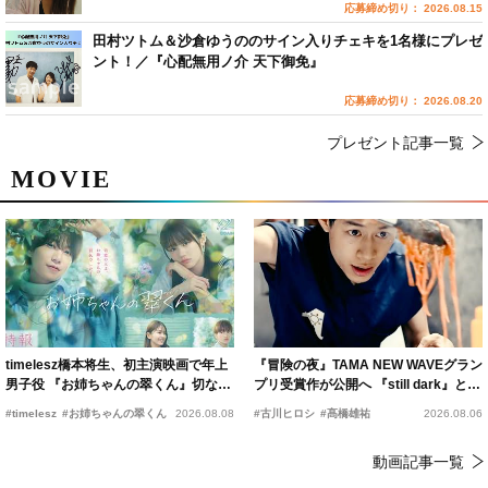
応募締め切り： 2026.08.15
田村ツトム＆沙倉ゆうののサイン入りチェキを1名様にプレゼ
ント！／『心配無用ノ介 天下御免』
応募締め切り： 2026.08.20
プレゼント記事一覧
MOVIE
timelesz橋本将生、初主演映画で年上
『冒険の夜』TAMA NEW WAVEグラン
男子役 『お姉ちゃんの翠くん』切ない
プリ受賞作が公開へ 『still dark』と同
恋の幕開けを予感
時上映決定
#timelesz
#お姉ちゃんの翠くん
2026.08.08
#古川ヒロシ
#髙橋雄祐
2026.08.06
動画記事一覧