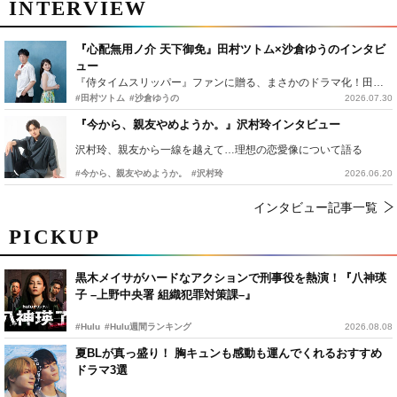
INTERVIEW
『心配無用ノ介 天下御免』田村ツトム×沙倉ゆうのインタビ
ュー
『侍タイムスリッパー』ファンに贈る、まさかのドラマ化！田村ツトム×沙倉ゆうのが語る『心配無用ノ介』撮影秘話
#田村ツトム
#沙倉ゆうの
2026.07.30
『今から、親友やめようか。』沢村玲インタビュー
沢村玲、親友から一線を越えて…理想の恋愛像について語る
#今から、親友やめようか。
#沢村玲
2026.06.20
インタビュー記事一覧
PICKUP
黒木メイサがハードなアクションで刑事役を熱演！『八神瑛
子 –上野中央署 組織犯罪対策課–』
#Hulu
#Hulu週間ランキング
2026.08.08
夏BLが真っ盛り！ 胸キュンも感動も運んでくれるおすすめ
ドラマ3選