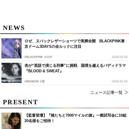
NEWS
ロゼ、ヌバックレザーショーツで美脚全開 BLACKPINK東
京ドーム3DAYSの全ルックに注目
#BLACKPINK
#ロゼ
2026.02.03
杏が“英語で演じる刑事”に挑戦 国境を越えるバディドラマ
『BLOOD & SWEAT』
#WOWOW
#杏
2026.02.02
ニュース記事一覧
PRESENT
【監督登壇】『猫たちと7000マイルの旅』一般試写会に10組
20名様をご招待！