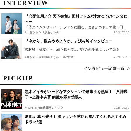
INTERVIEW
『心配無用ノ介 天下御免』田村ツトム×沙倉ゆうのインタビ
ュー
『侍タイムスリッパー』ファンに贈る、まさかのドラマ化！田村ツトム×沙倉ゆうのが語る『心配無用ノ介』撮影秘話
#田村ツトム
#沙倉ゆうの
2026.07.30
『今から、親友やめようか。』沢村玲インタビュー
沢村玲、親友から一線を越えて…理想の恋愛像について語る
#今から、親友やめようか。
#沢村玲
2026.06.20
インタビュー記事一覧
PICKUP
黒木メイサがハードなアクションで刑事役を熱演！『八神瑛
子 –上野中央署 組織犯罪対策課–』
#Hulu
#Hulu週間ランキング
2026.08.08
夏BLが真っ盛り！ 胸キュンも感動も運んでくれるおすすめ
ドラマ3選