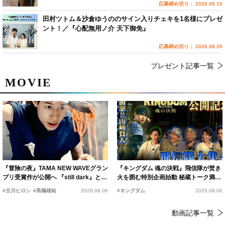
応募締め切り： 2026.08.15
田村ツトム＆沙倉ゆうののサイン入りチェキを1名様にプレゼ
ント！／『心配無用ノ介 天下御免』
応募締め切り： 2026.08.20
プレゼント記事一覧
MOVIE
『冒険の夜』TAMA NEW WAVEグラン
『キングダム 魂の決戦』飛信隊が焚き
プリ受賞作が公開へ 『still dark』と同
火を囲む特別企画始動 秘蔵トーク満載
時上映決定
の“キングダムキャンプ”開催
#古川ヒロシ
#髙橋雄祐
2026.08.06
#キングダム
2026.08.06
動画記事一覧