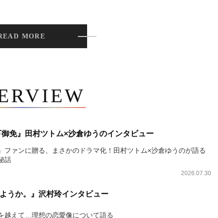
READ MORE
TERVIEW
下御免』田村ツトム×沙倉ゆうのインタビュー
』ファンに贈る、まさかのドラマ化！田村ツトム×沙倉ゆうのが語る
秘話
2026.07.30
ようか。』沢村玲インタビュー
を越えて…理想の恋愛像について語る