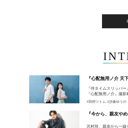
IN
『心配無用ノ介 天
『侍タイムスリッパー
『心配無用ノ介』撮影
#田村ツトム
#沙倉ゆうの
『今から、親友やめ
沢村玲、親友から一線