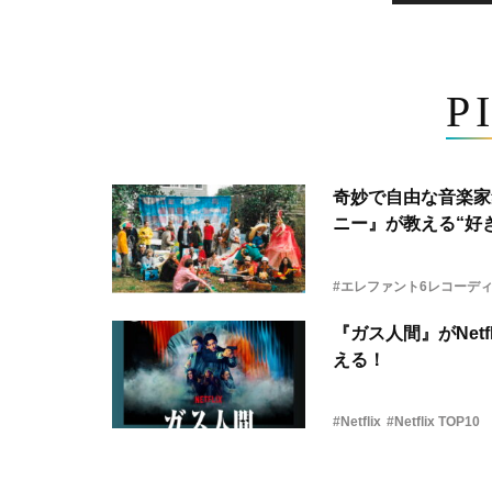
P
奇妙で自由な音楽家
ニー』が教える“好き
#エレファント6レコーデ
『ガス人間』がNetf
える！
#Netflix
#Netflix TOP10