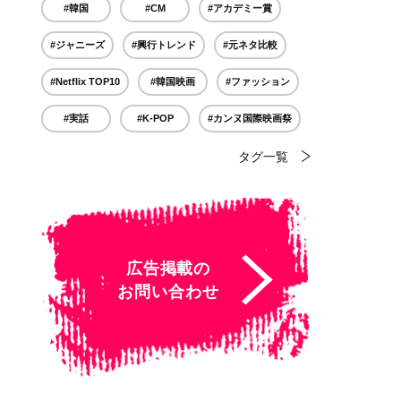
#韓国
#CM
#アカデミー賞
#ジャニーズ
#興行トレンド
#元ネタ比較
#Netflix TOP10
#韓国映画
#ファッション
#実話
#K-POP
#カンヌ国際映画祭
タグ一覧
広告掲載の
お問い合わせ