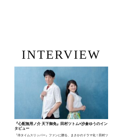
INTERVIEW
『心配無用ノ介 天下御免』田村ツトム×沙倉ゆうのイン
タビュー
『侍タイムスリッパー』ファンに贈る、まさかのドラマ化！田村ツトム×沙倉ゆうのが語