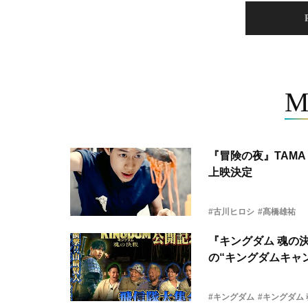
M
『冒険の夜』TAMA 
上映決定
#古川ヒロシ
#髙橋雄祐
『キングダム 魂の
の“キングダムキャ
#キングダム
#キングダム