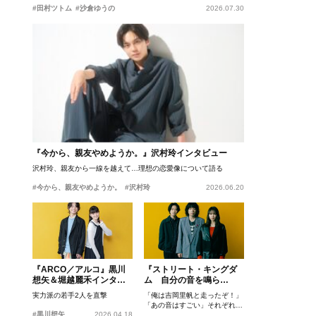
#田村ツトム
#沙倉ゆうの
2026.07.30
『今から、親友やめようか。』沢村玲インタビュー
沢村玲、親友から一線を越えて…理想の恋愛像について語る
#今から、親友やめようか。
#沢村玲
2026.06.20
『ARCO／アルコ』黒川
『ストリート・キングダ
想矢＆堀越麗禾インタビ
ム 自分の音を鳴ら
ュー
せ。』峯田和伸、若葉竜
実力派の若手2人を直撃
「俺は吉岡里帆と走ったぞ！」
也、吉岡里帆インタビュ
「あの音はすごい」それぞれの
ー
#黒川想矢
2026.04.18
忘れがたいシーンとは？