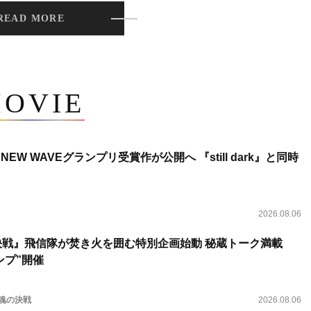
READ MORE
OVIE
NEW WAVEグランプリ受賞作が公開へ 『still dark』と同時
2026.08.06
決戦』飛信隊が焚き火を囲む特別企画始動 秘蔵トーク満載
ンプ”開催
 魂の決戦
2026.08.06