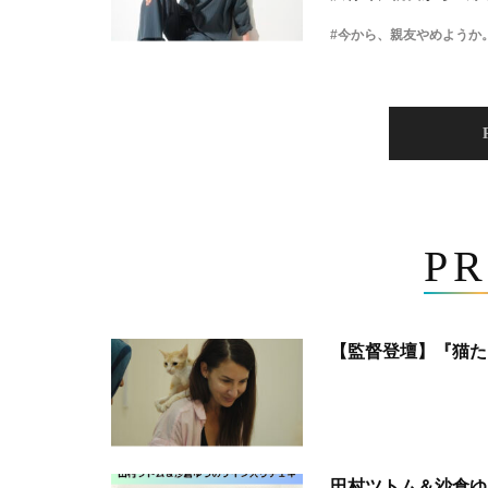
#今から、親友やめようか
PR
【監督登壇】『猫た
田村ツトム＆沙倉ゆ