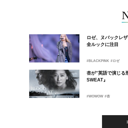
ロゼ、ヌバックレザー
全ルックに注目
#BLACKPINK
#ロゼ
杏が“英語で演じる刑
SWEAT』
#WOWOW
#杏