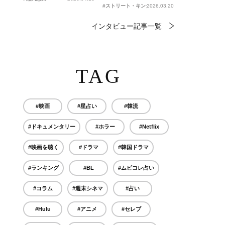
#ストリート・キングダム 自分の音を鳴らせ。
2026.03.20
インタビュー記事一覧
TAG
#映画
#星占い
#韓流
#ドキュメンタリー
#ホラー
#Netflix
#映画を聴く
#ドラマ
#韓国ドラマ
#ランキング
#BL
#ムビコレ占い
#コラム
#週末シネマ
#占い
#Hulu
#アニメ
#セレブ