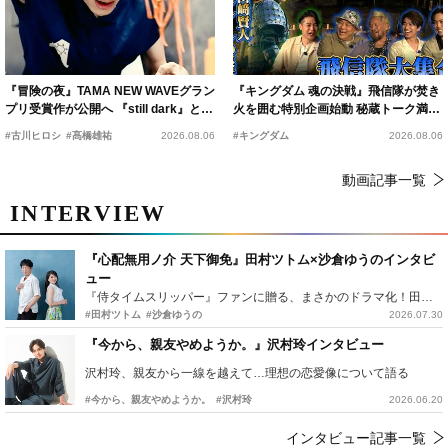
『冒険の夜』TAMA NEW WAVEグラン
『キングダム 魂の決戦』飛信隊が焚き
プリ受賞作が公開へ 『still dark』と同
火を囲む特別企画始動 秘蔵トーク満載
時上映決定
の“キングダムキャンプ”開催
#古川ヒロシ
#髙橋雄祐
2026.08.06
#キングダム
2026.08.06
動画記事一覧
INTERVIEW
『心配無用ノ介 天下御免』田村ツトム×沙倉ゆうのインタビ
ュー
『侍タイムスリッパー』ファンに贈る、まさかのドラマ化！田村ツトム×沙倉ゆうのが語る『心配無用ノ介』撮影秘話
#田村ツトム
#沙倉ゆうの
2026.07.30
『今から、親友やめようか。』沢村玲インタビュー
沢村玲、親友から一線を越えて…理想の恋愛像について語る
#今から、親友やめようか。
#沢村玲
2026.06.20
インタビュー記事一覧