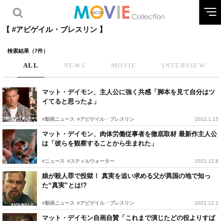
【 #アビゲイル・ブレスリン 】
検索結果（7件）
ALL
NEWS
MOVIE
INTERVIEW
マット・デイモン、主人公に強く共感「脚本を見て自分はツ
イてると思ったよ」
#動画ニュース
#アビゲイル・ブレスリン
2022.1.15
マット・デイモン、肉体労働従事者を徹底取材 最新作主人公
は「彼らを観察することから生まれた」
#ニュース
#スティルウォーター
2021.12.8
娘が殺人罪で投獄！ 真実を追い求める父が異国の地で知っ
た“真実”とは!?
#動画ニュース
#アビゲイル・ブレスリン
2021.12.1
マット・デイモン自画自賛「これまで演じたどの役よりすば