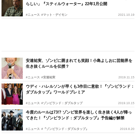
らしい」『スティルウォーター』22年1月公開
#ニュース
#マット・デイモン
2021.10.19
安達祐実、ゾンビに囲まれても笑顔！小島よしおに芸能界を
生き抜くルールを伝授？
#ニュース
#安達祐実
2019.11.15
ウディ・ハレルソンが早くも3作目に意欲！『ゾンビランド：
ダブルタップ』ワールドプレミア
#ニュース
#ゾンビランド：ダブルタップ
2019.10.15
今度のルールは73!? ゾンビ世界を楽しく生き抜く4人が帰っ
てきた！『ゾンビランド：ダブルタップ』予告編が解禁
#ニュース
#『ゾンビランド：ダブルタップ』
2019.8.20