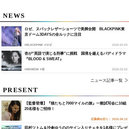
NEWS
ロゼ、ヌバックレザーショーツで美脚全開 BLACKPINK東
京ドーム3DAYSの全ルックに注目
#BLACKPINK
#ロゼ
2026.02.03
杏が“英語で演じる刑事”に挑戦 国境を越えるバディドラマ
『BLOOD & SWEAT』
#WOWOW
#杏
2026.02.02
ニュース記事一覧
PRESENT
【監督登壇】『猫たちと7000マイルの旅』一般試写会に10組
20名様をご招待！
応募締め切り： 2026.08.15
田村ツトム＆沙倉ゆうののサイン入りチェキを1名様にプレゼ