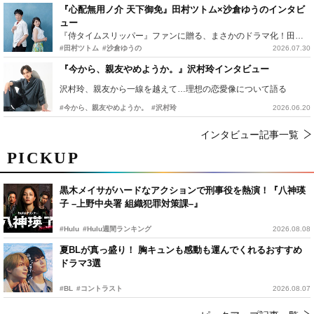
『心配無用ノ介 天下御免』田村ツトム×沙倉ゆうのインタビ
ュー
『侍タイムスリッパー』ファンに贈る、まさかのドラマ化！田村ツトム×沙倉ゆうのが語る『心配無用ノ介』撮影秘話
#田村ツトム
#沙倉ゆうの
2026.07.30
『今から、親友やめようか。』沢村玲インタビュー
沢村玲、親友から一線を越えて…理想の恋愛像について語る
#今から、親友やめようか。
#沢村玲
2026.06.20
インタビュー記事一覧
PICKUP
黒木メイサがハードなアクションで刑事役を熱演！『八神瑛
子 –上野中央署 組織犯罪対策課–』
#Hulu
#Hulu週間ランキング
2026.08.08
夏BLが真っ盛り！ 胸キュンも感動も運んでくれるおすすめ
ドラマ3選
#BL
#コントラスト
2026.08.07