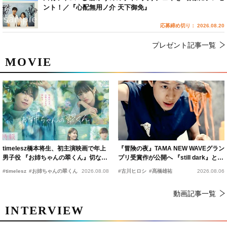
ント！／『心配無用ノ介 天下御免』
応募締め切り： 2026.08.20
プレゼント記事一覧
MOVIE
timelesz橋本将生、初主演映画で年上
『冒険の夜』TAMA NEW WAVEグラン
男子役 『お姉ちゃんの翠くん』切ない
プリ受賞作が公開へ 『still dark』と同
恋の幕開けを予感
時上映決定
#timelesz
#お姉ちゃんの翠くん
2026.08.08
#古川ヒロシ
#髙橋雄祐
2026.08.06
動画記事一覧
INTERVIEW