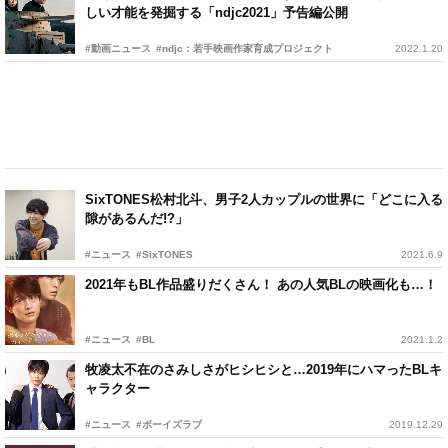
しい才能を発掘する「ndjc2021」予告編公開
#動画ニュース
#ndjc：若手映画作家育成プロジェクト
2022.1.20
SixTONES松村北斗、男子2人カップルの世界に「どこに入る
隙があるんだ!?」
#ニュース
#SixTONES
2021.6.9
2021年もBL作品盛りだくさん！ あの人気BLの映画化も…！
#ニュース
#BL
2021.1.2
牧凌太不在のさみしさがヒシヒシと…2019年にハマったBLキ
ャラクター
#ニュース
#ボーイズラブ
2019.12.29