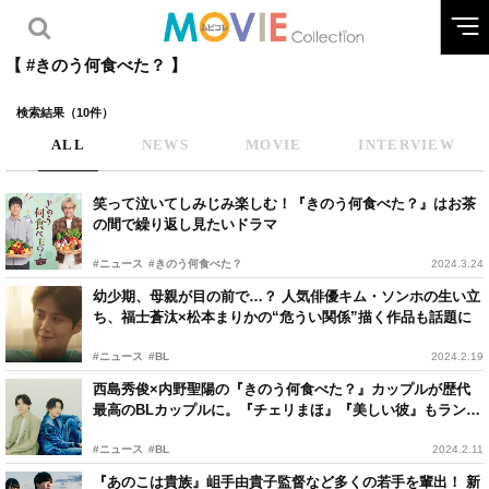
【 #きのう何食べた？ 】
検索結果（10件）
ALL
NEWS
MOVIE
INTERVIEW
笑って泣いてしみじみ楽しむ！『きのう何食べた？』はお茶
の間で繰り返し見たいドラマ
#ニュース
#きのう何食べた？
2024.3.24
幼少期、母親が目の前で…？ 人気俳優キム・ソンホの生い立
ち、福士蒼汰×松本まりかの“危うい関係”描く作品も話題に
#ニュース
#BL
2024.2.19
西島秀俊×内野聖陽の『きのう何食べた？』カップルが歴代
最高のBLカップルに。『チェリまほ』『美しい彼』もランク
イン
#ニュース
#BL
2024.2.11
『あのこは貴族』岨手由貴子監督など多くの若手を輩出！ 新