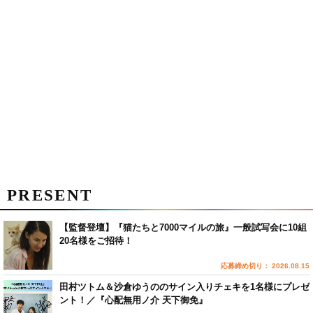
PRESENT
【監督登壇】『猫たちと7000マイルの旅』一般試写会に10組
20名様をご招待！
応募締め切り： 2026.08.15
田村ツトム＆沙倉ゆうののサイン入りチェキを1名様にプレゼ
ント！／『心配無用ノ介 天下御免』