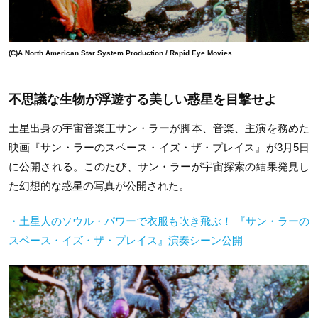
(C)A North American Star System Production / Rapid Eye Movies
不思議な生物が浮遊する美しい惑星を目撃せよ
土星出身の宇宙音楽王サン・ラーが脚本、音楽、主演を務めた
映画『サン・ラーのスペース・イズ・ザ・プレイス』が3月5日
に公開される。このたび、サン・ラーが宇宙探索の結果発見し
た幻想的な惑星の写真が公開された。
・土星人のソウル・パワーで衣服も吹き飛ぶ！ 『サン・ラーの
スペース・イズ・ザ・プレイス』演奏シーン公開