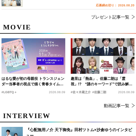
応募締め切り： 2026.08.20
プレゼント記事一覧
MOVIE
はるな愛が初の母親役 トランスジェン
趣里は「熱血」、佐藤二朗は「霊
ダー当事者の視点で描く青春タイムス
視」!? “謎のキーワード”で読み解く
リップコメディ
『踊る大捜査線 N.E.W.』新メンバー
#LGBTQ＋
2026.08.09
#佐々木蔵之介
#佐藤二朗
2026.08.09
動画記事一覧
INTERVIEW
『心配無用ノ介 天下御免』田村ツトム×沙倉ゆうのインタビ
ュー