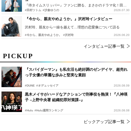
『侍タイムスリッパー』ファンに贈る、まさかのドラマ化！田村ツトム×沙倉ゆうのが語る『心配無用ノ介』撮影秘話
#田村ツトム
#沙倉ゆうの
2026.07.30
『今から、親友やめようか。』沢村玲インタビュー
沢村玲、親友から一線を越えて…理想の恋愛像について語る
#今から、親友やめようか。
#沢村玲
2026.06.20
インタビュー記事一覧
PICKUP
『スパイダーマン』も私生活も絶好調のゼンデイヤ、超売れ
っ子女優の華麗な歩みと堅実な素顔
#DUNE
#オデュッセイア
2026.08.09
黒木メイサがハードなアクションで刑事役を熱演！『八神瑛
子 –上野中央署 組織犯罪対策課–』
#Hulu
#Hulu週間ランキング
2026.08.08
ピックアップ記事一覧