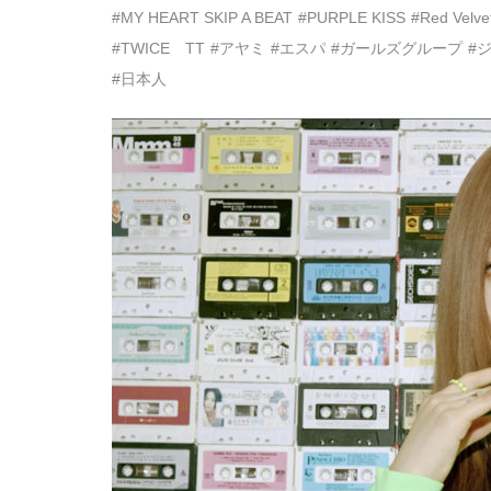
#MY HEART SKIP A BEAT
#PURPLE KISS
#Red Velve
#TWICE TT
#アヤミ
#エスパ
#ガールズグループ
#
#日本人