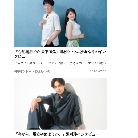
『心配無用ノ介 天下御免』田村ツトム×沙倉ゆうのイン
タビュー
『侍タイムスリッパー』ファンに贈る、まさかのドラマ化！田村ツトム×沙倉ゆうのが語
#田村ツトム
#沙倉ゆうの
2026.07.30
『今から、親友やめようか。』沢村玲インタビュー