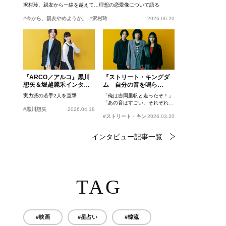
沢村玲、親友から一線を越えて…理想の恋愛像について語る
#今から、親友やめようか。
#沢村玲
2026.06.20
『ARCO／アルコ』黒川
『ストリート・キングダ
想矢＆堀越麗禾インタビ
ム 自分の音を鳴ら
ュー
せ。』峯田和伸、若葉竜
実力派の若手2人を直撃
「俺は吉岡里帆と走ったぞ！」
也、吉岡里帆インタビュ
「あの音はすごい」それぞれの
ー
#黒川想矢
2026.04.18
忘れがたいシーンとは？
#ストリート・キングダム 自分の音を鳴らせ。
2026.03.20
インタビュー記事一覧
TAG
#映画
#星占い
#韓流