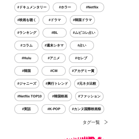
#ドキュメンタリー
#ホラー
#Netflix
#映画を聴く
#ドラマ
#韓国ドラマ
#ランキング
#BL
#ムビコレ占い
#コラム
#週末シネマ
#占い
#Hulu
#アニメ
#セレブ
#韓国
#CM
#アカデミー賞
#ジャニーズ
#興行トレンド
#元ネタ比較
#Netflix TOP10
#韓国映画
#ファッション
#実話
#K-POP
#カンヌ国際映画祭
タグ一覧