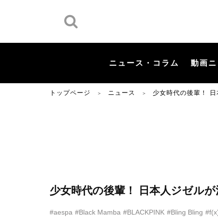
ニュース・コラム
動画ニ
トップページ
ニュース
少女時代の後輩！ 日
＞
＞
少女時代の後輩！ 日本人ジゼルが
#aespa
#Black Mamba
#BLACKPINK
#Bling Bling
#f(x