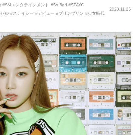
t
#SMエンタテインメント
#So Bad
#STAYC
2020.11.25
ジゼル
#ステイシー
#デビュー
#ブリンブリン
#少女時代