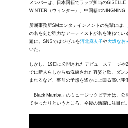
メンバーは、日本国籍でラップ担当のGISELLE
WINTER（ウィンター）、中国籍のNINGNI
所属事務所SMエンタテインメントの先輩には、
の名を刻む強力なアーティストが名を連ねている
題に。SNSではジゼルを
河北麻友子
や
大坂なお
いた。
しかし、19日に公開されたデビューステージや
でに新人らしからぬ洗練された容姿と歌、ダン
まれるなど、事前の予想を遙かに上回る高い評
「Black Mamba」のミュージックビデオは、公
てやったりというところ。今後の活躍に注目だ。（