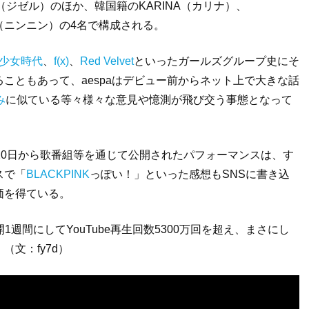
（ジゼル）のほか、韓国籍のKARINA（カリナ）、
NG（ニンニン）の4名で構成される。
少女時代
、
f(x)
、
Red Velvet
といったガールズグループ史にそ
こともあって、aespaはデビュー前からネット上で大きな話
み
に似ている等々様々な意見や憶測が飛び交う事態となって
20日から歌番組等を通じて公開されたパフォーマンスは、す
スで「
BLACKPINK
っぽい！」といった感想もSNSに書き込
価を得ている。
開1週間にしてYouTube再生回数5300万回を超え、まさにし
文：fy7d）