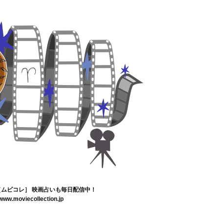
tion［ムビコレ］ 映画占いも毎日配信中！
/www.moviecollection.jp