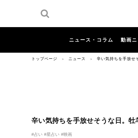
ニュース・コラム
動画ニ
トップページ
ニュース
辛い気持ちを手放せ
＞
＞
辛い気持ちを手放せそうな日。牡
#占い
#星占い
#映画