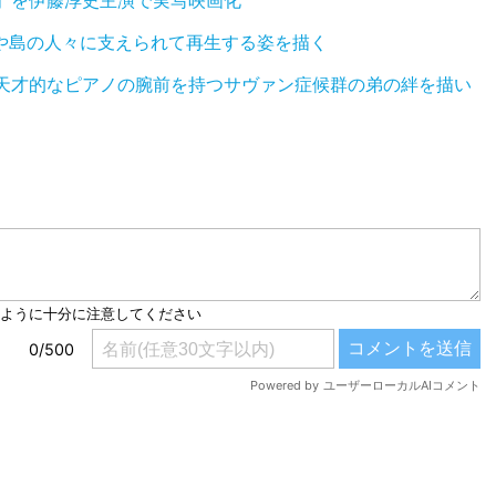
」を伊藤淳史主演で実写映画化
族や島の人々に支えられて再生する姿を描く
と天才的なピアノの腕前を持つサヴァン症候群の弟の絆を描い