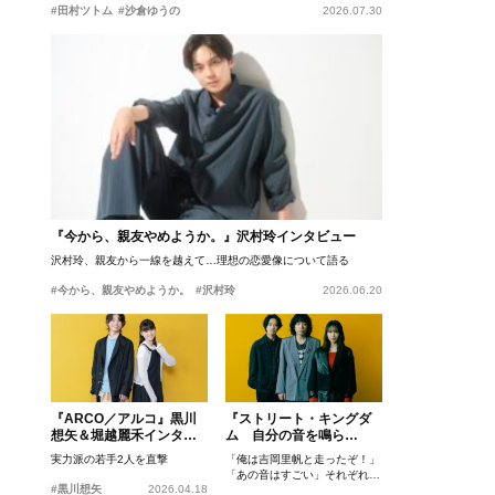
#田村ツトム
#沙倉ゆうの
2026.07.30
『今から、親友やめようか。』沢村玲インタビュー
沢村玲、親友から一線を越えて…理想の恋愛像について語る
#今から、親友やめようか。
#沢村玲
2026.06.20
『ARCO／アルコ』黒川
『ストリート・キングダ
想矢＆堀越麗禾インタビ
ム 自分の音を鳴ら
ュー
せ。』峯田和伸、若葉竜
実力派の若手2人を直撃
「俺は吉岡里帆と走ったぞ！」
也、吉岡里帆インタビュ
「あの音はすごい」それぞれの
ー
#黒川想矢
2026.04.18
忘れがたいシーンとは？