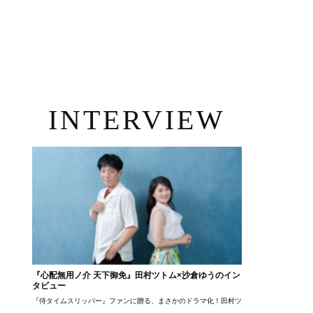
INTERVIEW
『心配無用ノ介 天下御免』田村ツトム×沙倉ゆうのイン
タビュー
『侍タイムスリッパー』ファンに贈る、まさかのドラマ化！田村ツトム×沙倉ゆうのが語