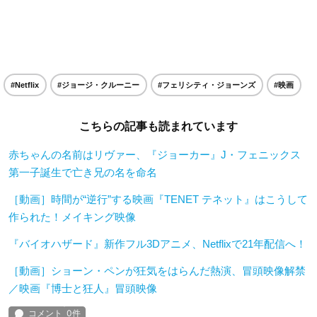
#Netflix
#ジョージ・クルーニー
#フェリシティ・ジョーンズ
#映画
こちらの記事も読まれています
赤ちゃんの名前はリヴァー、『ジョーカー』J・フェニックス
第一子誕生で亡き兄の名を命名
［動画］時間が“逆行”する映画『TENET テネット』はこうして
作られた！メイキング映像
『バイオハザード』新作フル3Dアニメ、Netflixで21年配信へ！
［動画］ショーン・ペンが狂気をはらんだ熱演、冒頭映像解禁
／映画『博士と狂人』冒頭映像