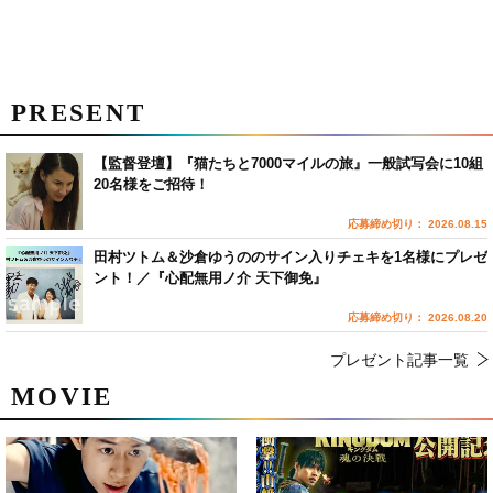
PRESENT
【監督登壇】『猫たちと7000マイルの旅』一般試写会に10組
20名様をご招待！
応募締め切り： 2026.08.15
田村ツトム＆沙倉ゆうののサイン入りチェキを1名様にプレゼ
ント！／『心配無用ノ介 天下御免』
応募締め切り： 2026.08.20
プレゼント記事一覧
MOVIE