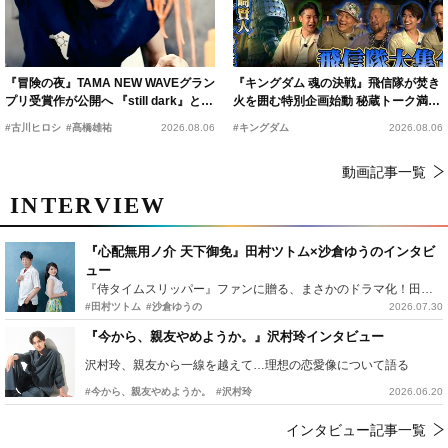
『冒険の夜』TAMA NEW WAVEグラン
『キングダム 魂の決戦』飛信隊が焚き
プリ受賞作が公開へ 『still dark』と同
火を囲む特別企画始動 秘蔵トーク満載
時上映決定
の“キングダムキャンプ”開催
#古川ヒロシ
#髙橋雄祐
2026.08.06
#キングダム
2026.08.06
動画記事一覧
INTERVIEW
『心配無用ノ介 天下御免』田村ツトム×沙倉ゆうのインタビ
ュー
『侍タイムスリッパー』ファンに贈る、まさかのドラマ化！田村ツトム×沙倉ゆうのが語る『心配無用ノ介』撮影秘話
#田村ツトム
#沙倉ゆうの
2026.07.30
『今から、親友やめようか。』沢村玲インタビュー
沢村玲、親友から一線を越えて…理想の恋愛像について語る
#今から、親友やめようか。
#沢村玲
2026.06.20
インタビュー記事一覧