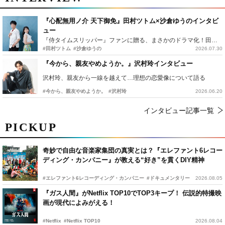
『心配無用ノ介 天下御免』田村ツトム×沙倉ゆうのインタビ
ュー
『侍タイムスリッパー』ファンに贈る、まさかのドラマ化！田村ツトム×沙倉ゆうのが語る『心配無用ノ介』撮影秘話
#田村ツトム
#沙倉ゆうの
2026.07.30
『今から、親友やめようか。』沢村玲インタビュー
沢村玲、親友から一線を越えて…理想の恋愛像について語る
#今から、親友やめようか。
#沢村玲
2026.06.20
インタビュー記事一覧
PICKUP
奇妙で自由な音楽家集団の真実とは？『エレファント6レコー
ディング・カンパニー』が教える“好き”を貫くDIY精神
#エレファント6レコーディング・カンパニー
#ドキュメンタリー
2026.08.05
『ガス人間』がNetflix TOP10でTOP3キープ！ 伝説的特撮映
画が現代によみがえる！
#Netflix
#Netflix TOP10
2026.08.04