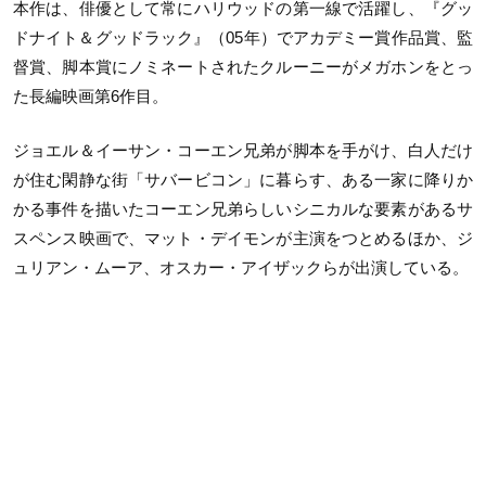
本作は、俳優として常にハリウッドの第一線で活躍し、『グッ
ドナイト＆グッドラック』（05年）でアカデミー賞作品賞、監
督賞、脚本賞にノミネートされたクルーニーがメガホンをとっ
た長編映画第6作目。
ジョエル＆イーサン・コーエン兄弟が脚本を手がけ、白人だけ
が住む閑静な街「サバービコン」に暮らす、ある一家に降りか
かる事件を描いたコーエン兄弟らしいシニカルな要素があるサ
スペンス映画で、マット・デイモンが主演をつとめるほか、ジ
ュリアン・ムーア、オスカー・アイザックらが出演している。