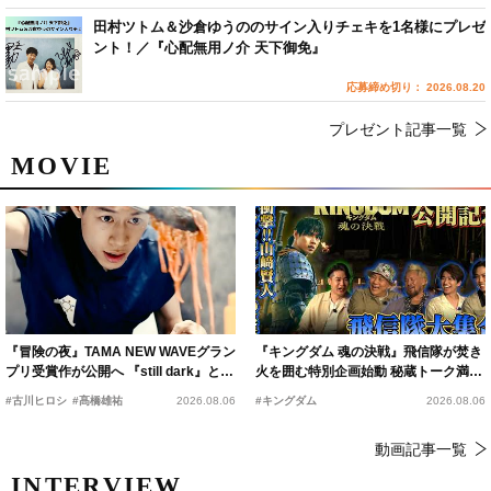
田村ツトム＆沙倉ゆうののサイン入りチェキを1名様にプレゼ
ント！／『心配無用ノ介 天下御免』
応募締め切り： 2026.08.20
プレゼント記事一覧
MOVIE
『冒険の夜』TAMA NEW WAVEグラン
『キングダム 魂の決戦』飛信隊が焚き
プリ受賞作が公開へ 『still dark』と同
火を囲む特別企画始動 秘蔵トーク満載
時上映決定
の“キングダムキャンプ”開催
#古川ヒロシ
#髙橋雄祐
2026.08.06
#キングダム
2026.08.06
動画記事一覧
INTERVIEW