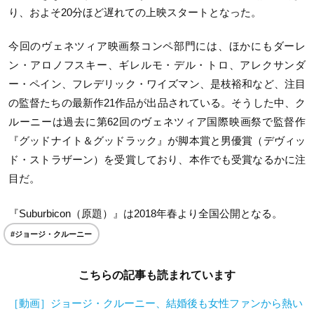
り、およそ20分ほど遅れての上映スタートとなった。
今回のヴェネツィア映画祭コンペ部門には、ほかにもダーレ
ン・アロノフスキー、ギレルモ・デル・トロ、アレクサンダ
ー・ペイン、フレデリック・ワイズマン、是枝裕和など、注目
の監督たちの最新作21作品が出品されている。そうした中、ク
ルーニーは過去に第62回のヴェネツィア国際映画祭で監督作
『グッドナイト＆グッドラック』が脚本賞と男優賞（デヴィッ
ド・ストラザーン）を受賞しており、本作でも受賞なるかに注
目だ。
『Suburbicon（原題）』は2018年春より全国公開となる。
#ジョージ・クルーニー
こちらの記事も読まれています
［動画］ジョージ・クルーニー、結婚後も女性ファンから熱い