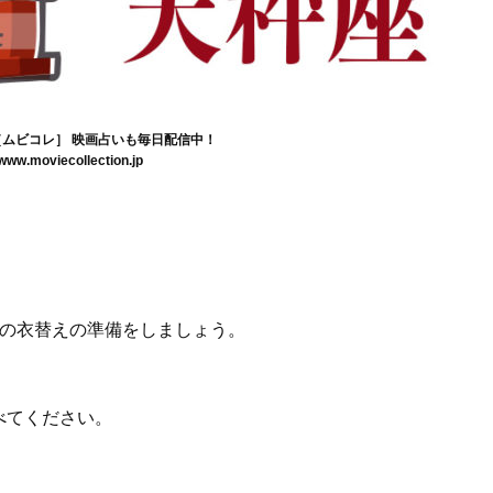
tion［ムビコレ］ 映画占いも毎日配信中！
/www.moviecollection.jp
秋の衣替えの準備をしましょう。
べてください。