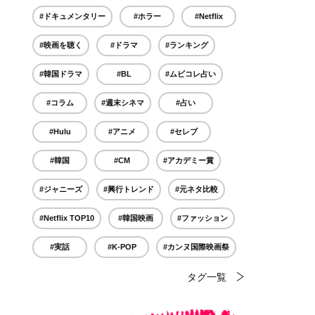
#ドキュメンタリー
#ホラー
#Netflix
#映画を聴く
#ドラマ
#ランキング
#韓国ドラマ
#BL
#ムビコレ占い
#コラム
#週末シネマ
#占い
#Hulu
#アニメ
#セレブ
#韓国
#CM
#アカデミー賞
#ジャニーズ
#興行トレンド
#元ネタ比較
#Netflix TOP10
#韓国映画
#ファッション
#実話
#K-POP
#カンヌ国際映画祭
タグ一覧