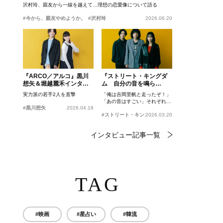
沢村玲、親友から一線を越えて…理想の恋愛像について語る
#今から、親友やめようか。
#沢村玲
2026.06.20
『ARCO／アルコ』黒川
『ストリート・キングダ
想矢＆堀越麗禾インタビ
ム 自分の音を鳴ら
ュー
せ。』峯田和伸、若葉竜
実力派の若手2人を直撃
「俺は吉岡里帆と走ったぞ！」
也、吉岡里帆インタビュ
「あの音はすごい」それぞれの
ー
#黒川想矢
2026.04.18
忘れがたいシーンとは？
#ストリート・キングダム 自分の音を鳴らせ。
2026.03.20
インタビュー記事一覧
TAG
#映画
#星占い
#韓流