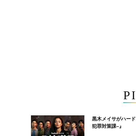
P
黒木メイサがハード
犯罪対策課–』