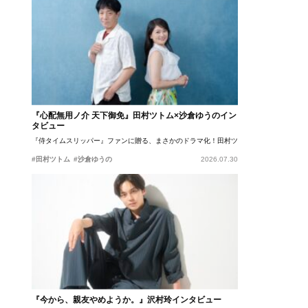
『心配無用ノ介 天下御免』田村ツトム×沙倉ゆうのイン
タビュー
『侍タイムスリッパー』ファンに贈る、まさかのドラマ化！田村ツトム×沙倉ゆうのが語
#田村ツトム
#沙倉ゆうの
2026.07.30
『今から、親友やめようか。』沢村玲インタビュー