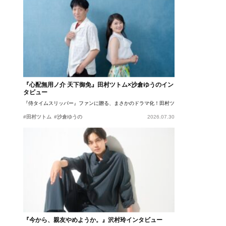
『心配無用ノ介 天下御免』田村ツトム×沙倉ゆうのイン
タビュー
『侍タイムスリッパー』ファンに贈る、まさかのドラマ化！田村ツトム×沙倉ゆうのが語
#田村ツトム
#沙倉ゆうの
2026.07.30
『今から、親友やめようか。』沢村玲インタビュー