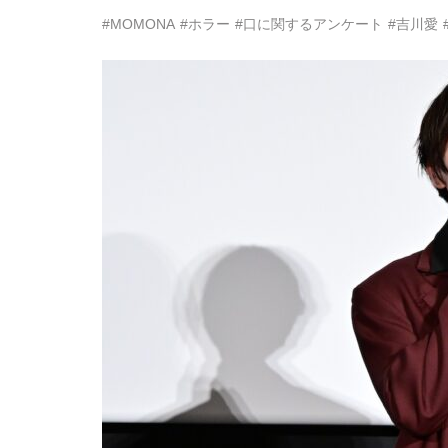
#MOMONA
#ホラー
#口に関するアンケート
#吉川愛