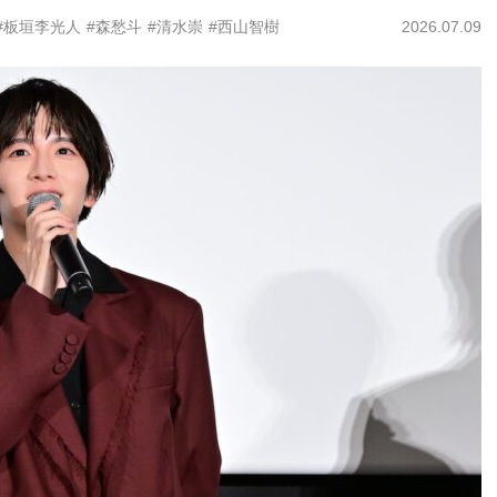
#板垣李光人
#森愁斗
#清水崇
#西山智樹
2026.07.09