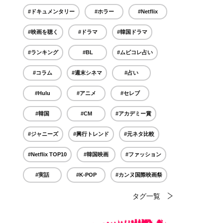
#ドキュメンタリー
#ホラー
#Netflix
#映画を聴く
#ドラマ
#韓国ドラマ
#ランキング
#BL
#ムビコレ占い
#コラム
#週末シネマ
#占い
#Hulu
#アニメ
#セレブ
#韓国
#CM
#アカデミー賞
#ジャニーズ
#興行トレンド
#元ネタ比較
#Netflix TOP10
#韓国映画
#ファッション
#実話
#K-POP
#カンヌ国際映画祭
タグ一覧