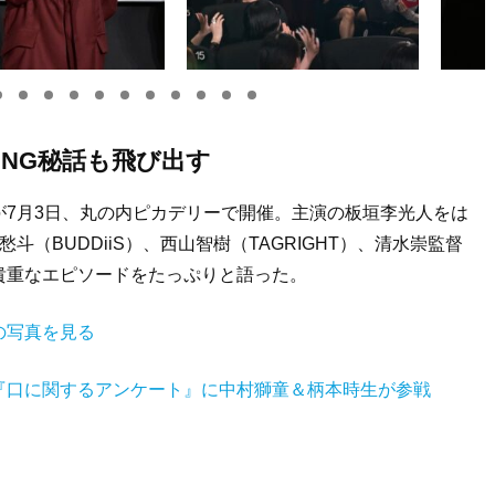
のNG秘話も飛び出す
7月3日、丸の内ピカデリーで開催。主演の板垣李光人をは
愁斗（BUDDiiS）、西山智樹（TAGRIGHT）、清水崇監督
貴重なエピソードをたっぷりと語った。
の写真を見る
『口に関するアンケート』に中村獅童＆柄本時生が参戦