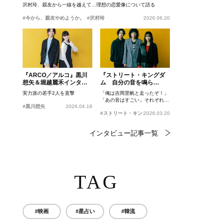
沢村玲、親友から一線を越えて…理想の恋愛像について語る
#今から、親友やめようか。
#沢村玲
2026.06.20
『ARCO／アルコ』黒川
『ストリート・キングダ
想矢＆堀越麗禾インタビ
ム 自分の音を鳴ら
ュー
せ。』峯田和伸、若葉竜
実力派の若手2人を直撃
「俺は吉岡里帆と走ったぞ！」
也、吉岡里帆インタビュ
「あの音はすごい」それぞれの
ー
#黒川想矢
2026.04.18
忘れがたいシーンとは？
#ストリート・キングダム 自分の音を鳴らせ。
2026.03.20
インタビュー記事一覧
TAG
#映画
#星占い
#韓流