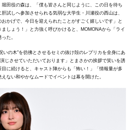
・堀田役の森は、「僕も皆さんと同じように、この日を待ち
に肝試しへ参加させられる気弱な大学生・川瀬役の西山は、
のおかげで、今日を迎えられたことがすごく嬉しいです」と
ましょう！」と力強く呼びかけると、MOMONAから「ライ
誘った。
呪いの木”を彷彿とさせるセミの抜け殻のレプリカを全身にあ
今演じさせていただいております」とまさかの挨拶で笑いを誘
茶目に続けると、キャスト陣からも「怖い！」「情報量が多
絶えない和やかなムードでイベントは幕を開けた。