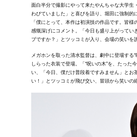
面白半分で撮影にやって来たやんちゃな大学生
わびていました」と喜びを語り、堀田に強制的
「僕にとって、本作は初演技の作品です。皆様
感慨深げにコメント。「今日も盛り上がっていき
ブですか？」とツッコミが入り、会場の笑いを
メガホンを取った清水監督は、劇中に登場する“
しらった衣装で登場。「“呪いの木”を、たった
い、「今日、僕だけ普段着ですみません」とお
い！」とツッコミが飛び交い、冒頭から笑いの