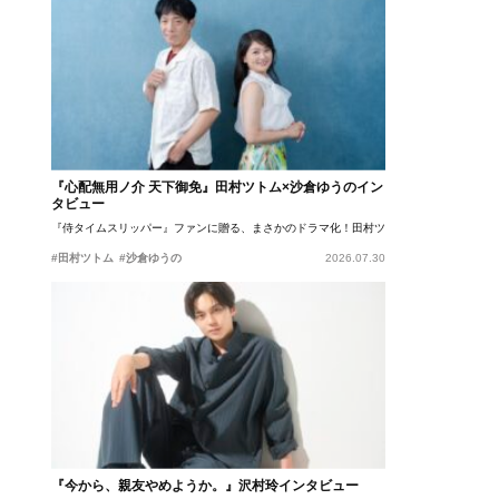
『心配無用ノ介 天下御免』田村ツトム×沙倉ゆうのイン
タビュー
『侍タイムスリッパー』ファンに贈る、まさかのドラマ化！田村ツトム×沙倉ゆうのが語
#田村ツトム
#沙倉ゆうの
2026.07.30
『今から、親友やめようか。』沢村玲インタビュー