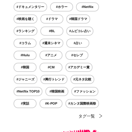
#ドキュメンタリー
#ホラー
#Netflix
#映画を聴く
#ドラマ
#韓国ドラマ
#ランキング
#BL
#ムビコレ占い
#コラム
#週末シネマ
#占い
#Hulu
#アニメ
#セレブ
#韓国
#CM
#アカデミー賞
#ジャニーズ
#興行トレンド
#元ネタ比較
#Netflix TOP10
#韓国映画
#ファッション
#実話
#K-POP
#カンヌ国際映画祭
タグ一覧