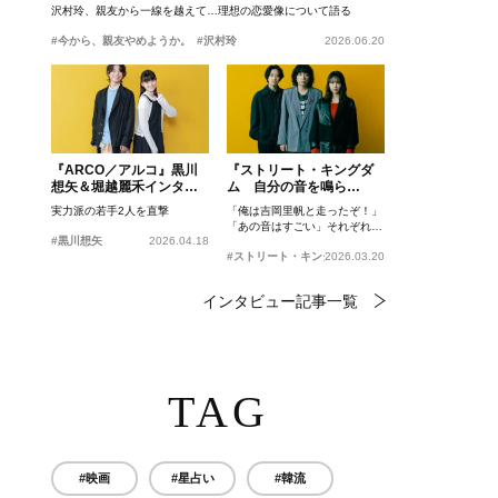
沢村玲、親友から一線を越えて…理想の恋愛像について語る
#今から、親友やめようか。
#沢村玲
2026.06.20
『ARCO／アルコ』黒川
『ストリート・キングダ
想矢＆堀越麗禾インタビ
ム 自分の音を鳴ら
ュー
せ。』峯田和伸、若葉竜
実力派の若手2人を直撃
「俺は吉岡里帆と走ったぞ！」
也、吉岡里帆インタビュ
「あの音はすごい」それぞれの
ー
#黒川想矢
2026.04.18
忘れがたいシーンとは？
#ストリート・キングダム 自分の音を鳴らせ。
2026.03.20
インタビュー記事一覧
TAG
#映画
#星占い
#韓流