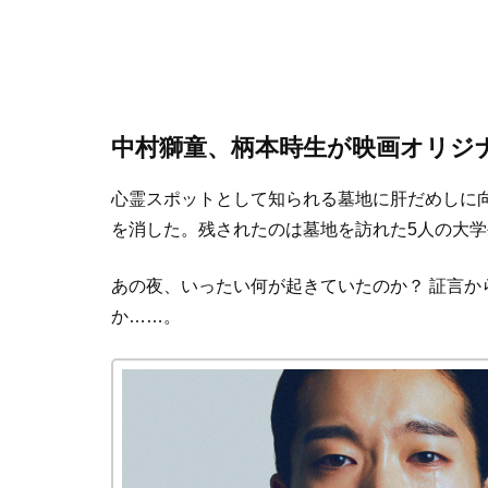
中村獅童、柄本時生が映画オリジ
心霊スポットとして知られる墓地に肝だめしに
を消した。残されたのは墓地を訪れた5人の大学
あの夜、いったい何が起きていたのか？ 証言か
か……。