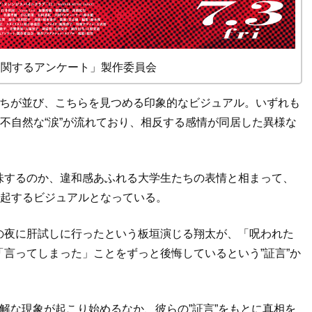
「口に関するアンケート」製作委員会
たちが並び、こちらを見つめる印象的なビジュアル。いずれも
は不自然な“涙”が流れており、相反する感情が同居した異様な
味するのか、違和感あふれる大学生たちの表情と相まって、
喚起するビジュアルとなっている。
の夜に肝試しに行ったという板垣演じる翔太が、「呪われた
言ってしまった」ことをずっと後悔しているという”証言”か
解な現象が起こり始めるなか、彼らの”証言”をもとに真相を