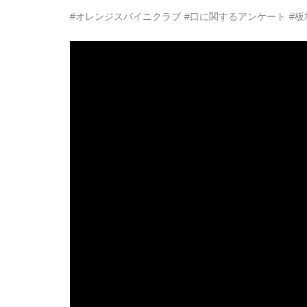
#オレンジスパイニクラブ
#口に関するアンケート
#板