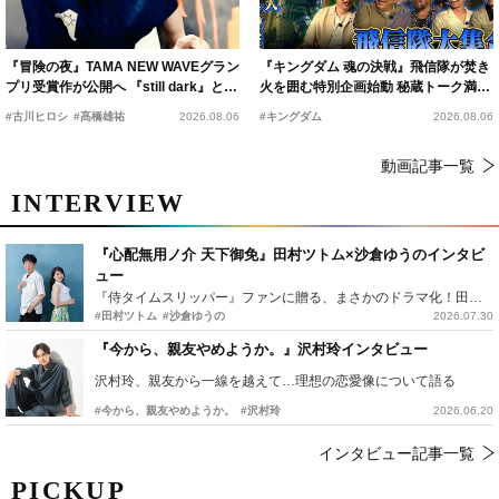
『冒険の夜』TAMA NEW WAVEグラン
『キングダム 魂の決戦』飛信隊が焚き
プリ受賞作が公開へ 『still dark』と同
火を囲む特別企画始動 秘蔵トーク満載
時上映決定
の“キングダムキャンプ”開催
#古川ヒロシ
#髙橋雄祐
2026.08.06
#キングダム
2026.08.06
動画記事一覧
INTERVIEW
『心配無用ノ介 天下御免』田村ツトム×沙倉ゆうのインタビ
ュー
『侍タイムスリッパー』ファンに贈る、まさかのドラマ化！田村ツトム×沙倉ゆうのが語る『心配無用ノ介』撮影秘話
#田村ツトム
#沙倉ゆうの
2026.07.30
『今から、親友やめようか。』沢村玲インタビュー
沢村玲、親友から一線を越えて…理想の恋愛像について語る
#今から、親友やめようか。
#沢村玲
2026.06.20
インタビュー記事一覧
PICKUP