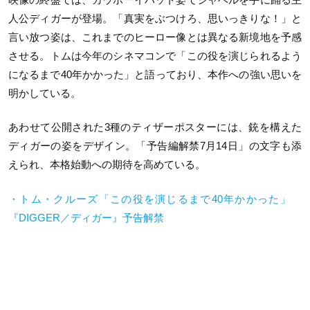
人公ディガーが登場。「真実をぶつけろ、思いっきりな！」と
言い放つ姿は、これまでのヒーロー像とは異なる新境地を予感
させる。トムは今年のシネマコンで「この役を演じられるよう
になるまで
40
年かかった」と語っており、本作への強い思いを
明かしている。
あわせて公開された
3
種のティザーポスターには、銃を構えた
ディガーの姿をデザイン。「予告編解禁
7
月
14
日」の文字も添
えられ、本格始動への期待を高めている。
・トム・クルーズ「この役を演じるまで
40
年かかった」
『
DIGGER
／ディガー』予告解禁