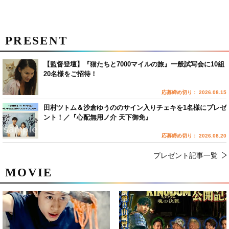
PRESENT
【監督登壇】『猫たちと7000マイルの旅』一般試写会に10組
20名様をご招待！
応募締め切り： 2026.08.15
田村ツトム＆沙倉ゆうののサイン入りチェキを1名様にプレゼ
ント！／『心配無用ノ介 天下御免』
応募締め切り： 2026.08.20
プレゼント記事一覧
MOVIE