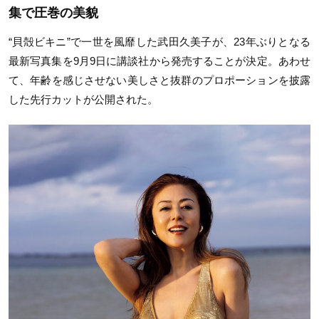
集で圧巻の美貌
“貝殻ビキニ”で一世を風靡した武田久美子が、
23
年ぶりとなる
最新写真集を
9
月
9
日に講談社から発売することが決定。あわせ
て、年齢を感じさせない美しさと抜群のプロポーションを披露
した先行カットが公開された。