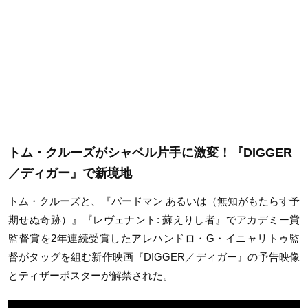
トム・クルーズがシャベル片手に激変！『DIGGER
／ディガー』で新境地
トム・クルーズと、『バードマン あるいは（無知がもたらす予
期せぬ奇跡）』『レヴェナント
:
蘇えりし者』でアカデミー賞
監督賞を
2
年連続受賞したアレハンドロ・
G
・イニャリトゥ監
督がタッグを組む新作映画『
DIGGER
／ディガー』の予告映像
とティザーポスターが解禁された。