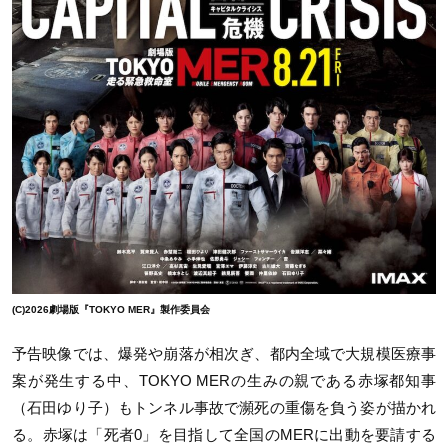
(C)2026劇場版『TOKYO MER』製作委員会
予告映像では、爆発や崩落が相次ぎ、都内全域で大規模医療事
案が発生する中、
TOKYO MER
の生みの親である赤塚都知事
（石田ゆり子）もトンネル事故で瀕死の重傷を負う姿が描かれ
る。赤塚は「死者
0
」を目指して全国の
MER
に出動を要請する