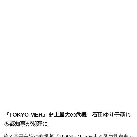
『TOKYO MER』史上最大の危機 石田ゆり子演じ
る都知事が瀕死に
鈴木亮平主演の劇場版『
TOKYO MER
～走る緊急救命室～