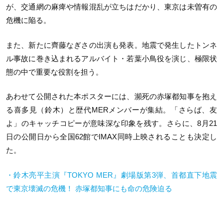
が、交通網の麻痺や情報混乱が立ちはだかり、東京は未曽有の
危機に陥る。
また、新たに齊藤なぎさの出演も発表。地震で発生したトンネ
ル事故に巻き込まれるアルバイト・若葉小鳥役を演じ、極限状
態の中で重要な役割を担う。
あわせて公開された本ポスターには、瀕死の赤塚都知事を抱え
る喜多見（鈴木）と歴代
MER
メンバーが集結。「さらば、友
よ」のキャッチコピーが意味深な印象を残す。さらに、
8
月
21
日の公開日から全国
62
館で
IMAX
同時上映されることも決定し
た。
・鈴木亮平主演『
TOKYO MER
』劇場版第
3
弾、首都直下地震
で東京壊滅の危機！ 赤塚都知事にも命の危険迫る