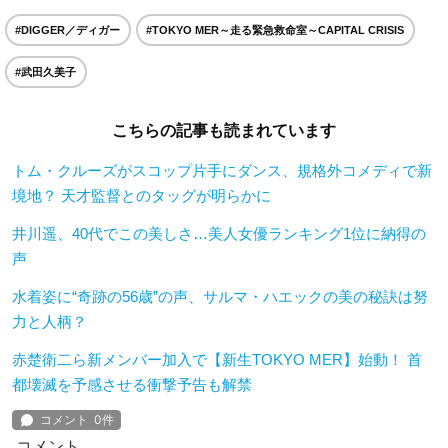
#DIGGER／ディガー
#TOKYO MER～走る緊急救命室～CAPITAL CRISIS
#武田久美子
こちらの記事も読まれています
トム・クルーズがスコップ片手にダンス、規格外コメディで新
境地？ 天才監督とのタッグが明らかに
井川遥、40代でこの美しさ…美人女優ランキング1位に納得の
声
水着姿に“奇跡の56歳”の声、サルマ・ハエックの美の秘訣は努
力と人柄？
赤楚衛二ら新メンバー加入で【新生TOKYO MER】始動！ 首
都壊滅を予感させる衝撃予告も解禁