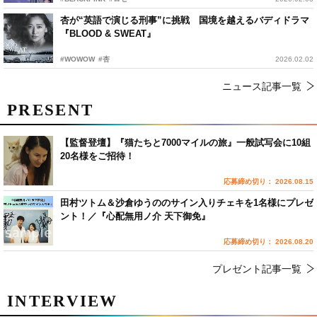
杏が“英語で演じる刑事”に挑戦 国境を越えるバディドラマ
『BLOOD & SWEAT』
#WOWOW
#杏
2026.02.02
ニュース記事一覧
PRESENT
【監督登壇】『猫たちと7000マイルの旅』一般試写会に10組
20名様をご招待！
応募締め切り： 2026.08.15
田村ツトム＆沙倉ゆうののサイン入りチェキを1名様にプレゼ
ント！／『心配無用ノ介 天下御免』
応募締め切り： 2026.08.20
プレゼント記事一覧
INTERVIEW