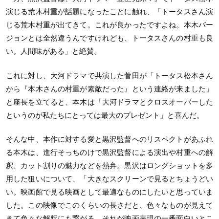
演じる荒木村重が話題になったことに触れ、「トータスさん演
じる荒木村重が出てきて。これが良かったですよね。本木バー
ジョンとは全然違うんですけれども、トータスさんの村重も良
い。人間味がある」と絶賛。
これに対し、大河ドラマで共演した菅田が「トータス松本さん
から『本木さんの村重が素敵だった』という連絡が来ました」
と座長を立てると、本木は「大河ドラマとクロスオーバーした
というのが私たちにとっては最大のプレゼント」と喜んだ。
そんな中、本作に対する愛と黒沢監督へのリスペクトがあふれ
る本木は、進行そっちのけで黒沢監督による演出や村重への解
釈、カット割りの魅力などを熱弁。黒沢はロングショットを多
用した狙いについて、「大きなスクリーンで見るとちょうどい
い。映画館で見る映画として最適なものにしたいと思っていま
した。この映像でこのくらいの長さだと、色々なものが見えて
きて色々な解釈にも繋がる。それが映画表現の一番面白いとこ