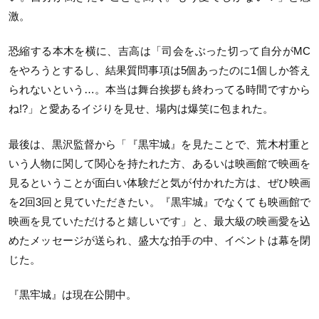
激。
恐縮する本木を横に、吉高は「司会をぶった切って自分がMC
をやろうとするし、結果質問事項は5個あったのに1個しか答え
られないという…。本当は舞台挨拶も終わってる時間ですから
ね!?」と愛あるイジりを見せ、場内は爆笑に包まれた。
最後は、黒沢監督から「『黒牢城』を見たことで、荒木村重と
いう人物に関して関心を持たれた方、あるいは映画館で映画を
見るということが面白い体験だと気が付かれた方は、ぜひ映画
を2回3回と見ていただきたい。『黒牢城』でなくても映画館で
映画を見ていただけると嬉しいです」と、最大級の映画愛を込
めたメッセージが送られ、盛大な拍手の中、イベントは幕を閉
じた。
『黒牢城』は現在公開中。