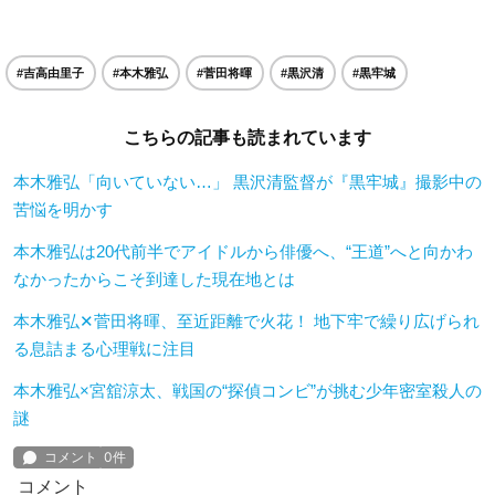
#吉高由里子
#本木雅弘
#菅田将暉
#黒沢清
#黒牢城
こちらの記事も読まれています
本木雅弘「向いていない…」 黒沢清監督が『黒牢城』撮影中の
苦悩を明かす
本木雅弘は20代前半でアイドルから俳優へ、“王道”へと向かわ
なかったからこそ到達した現在地とは
本木雅弘✕菅田将暉、至近距離で火花！ 地下牢で繰り広げられ
る息詰まる心理戦に注目
本木雅弘×宮舘涼太、戦国の“探偵コンビ”が挑む少年密室殺人の
謎