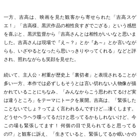
一方、吉高は、映画を見た観客から寄せられた「吉高スゲ
エ！」「吉高様、黒沢作品の相性良すぎでござる」という感想
を喜ぶと、黒沢監督から「吉高さんとは相性がいいなと思いま
した。吉高さんは現場で『え～？』とか『あ～』とか言いなが
らも、いざやるとなったら思いっきりやってくれる」などと評
され、照れながらも笑顔を見せた。
続いて、主人公・村重が歴史上「裏切者」と表現されることが
多い一方、本作では必ずしもそうとは言い切れない人物像が描
かれていることにちなみ、「みんなからこう思われてるけど実
は違うところ」をテーマにトークを展開。吉高は、「緊張した
ことないでしょ？ってよく言われるんですけど…凄くします。
どうせヘラヘラ喋ってるだけと思ってるかもしれないけど、今
この場も緊張してます！ 何個の目で見られてると思ってる
の!?」と観客に訴え、「生きていると、緊張してるか眠いかの