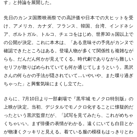
す」と持論を展開した。
先日のカンヌ国際映画祭での高評価や日本での大ヒットを受
け、アメリカ、カナダ、フランス、韓国、台湾、インドネシ
ア、ポルトガル、トルコ、チェコをはじめ、世界30ヵ国以上で
の公開が決定。これに本木は、「ある意味その予兆がカンヌで
確認できたところはある。登場人物が多くて関係性も複雑なが
らも、だんだん何かが見えてくる。時代劇でありながら難しい
セリフが散りばめられていても何か通じてしまうという。黒沢
さんの何らかの手法が隠されていて…いやいや、また喋り過ぎ
ちゃった」と興奮気味にまくし立てた。
さらに、7月10日より一部劇場で『黒牢城 モノクロ特別版』の
上映が決定。当初、デジタルでモノクロ化することに懐疑的だ
ったという黒沢監督だが、「試写を見てみたら、これがめちゃ
くちゃいい。まず俳優の表情がわかる。遠くにいても白目とか
が物凄くクッキリと見える。着ている服の模様もはっきりとわ