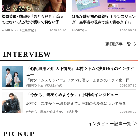
松岡茉優×成田凌『男ともだち』 恋人
はるな愛が初の母親役 トランスジェン
ではない2人が紡ぐ曖昧で切ない予告
ダー当事者の視点で描く青春タイムス
編解禁
リップコメディ
#chilldspot
#三島有紀子
2026.08.10
#LGBTQ＋
2026.08.09
動画記事一覧
INTERVIEW
『心配無用ノ介 天下御免』田村ツトム×沙倉ゆうのインタビ
ュー
『侍タイムスリッパー』ファンに贈る、まさかのドラマ化！田村ツトム×沙倉ゆうのが語る『心配無用ノ介』撮影秘話
#田村ツトム
#沙倉ゆうの
2026.07.30
『今から、親友やめようか。』沢村玲インタビュー
沢村玲、親友から一線を越えて…理想の恋愛像について語る
#今から、親友やめようか。
#沢村玲
2026.06.20
インタビュー記事一覧
PICKUP