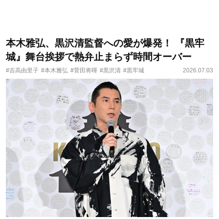
本木雅弘、黒沢清監督への愛が爆発！ 『黒牢
城』舞台挨拶で熱弁止まらず時間オーバー
#吉高由里子
#本木雅弘
#菅田将暉
#黒沢清
#黒牢城
2026.07.03