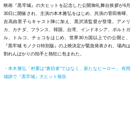
映画『黒牢城』の大ヒットを記念した公開御礼舞台挨拶が6月
30日に開催され、主演の本木雅弘をはじめ、共演の菅田将暉、
吉高由里子らキャスト陣に加え、黒沢清監督が登壇。アメリ
カ、カナダ、フランス、韓国、台湾、インドネシア、ポルトガ
ル、トルコ、チェコをはじめ、世界30カ国以上での公開と、
『黒牢城 モノクロ特別版』の上映決定が緊急発表され、場内は
割れんばかりの拍手と熱狂に包まれた。
・本木雅弘「村重は“裏切者”ではなく、新たなヒーロー」 有岡
城跡で『黒牢城』大ヒット報告