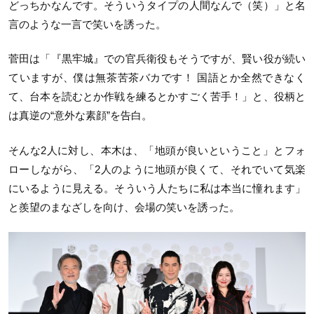
どっちかなんです。そういうタイプの人間なんで（笑）」と名
言のような一言で笑いを誘った。
菅田は「『黒牢城』での官兵衛役もそうですが、賢い役が続い
ていますが、僕は無茶苦茶バカです！ 国語とか全然できなく
て、台本を読むとか作戦を練るとかすごく苦手！」と、役柄と
は真逆の“意外な素顔”を告白。
そんな2人に対し、本木は、「地頭が良いということ」とフォ
ローしながら、「2人のように地頭が良くて、それでいて気楽
にいるように見える。そういう人たちに私は本当に憧れます」
と羨望のまなざしを向け、会場の笑いを誘った。