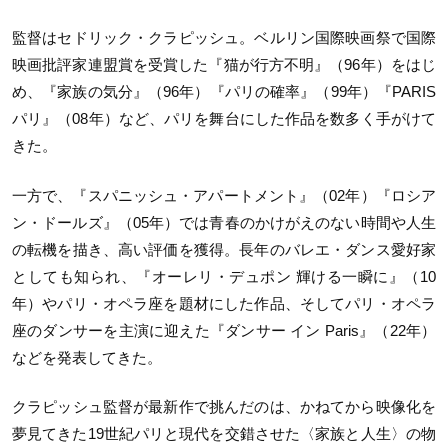
監督はセドリック・クラピッシュ。ベルリン国際映画祭で国際
映画批評家連盟賞を受賞した『猫が行方不明』（96年）をはじ
め、『家族の気分』（96年）『パリの確率』（99年）『PARIS
パリ』（08年）など、パリを舞台にした作品を数多く手がけて
きた。
一方で、『スパニッシュ・アパートメント』（02年）『ロシア
ン・ドールズ』（05年）では青春のかけがえのない時間や人生
の転機を描き、高い評価を獲得。長年のバレエ・ダンス愛好家
としても知られ、『オーレリ・デュポン 輝ける一瞬に』（10
年）やパリ・オペラ座を題材にした作品、そしてパリ・オペラ
座のダンサーを主演に迎えた『ダンサー イン Paris』（22年）
などを発表してきた。
クラピッシュ監督が最新作で挑んだのは、かねてから映像化を
夢見てきた19世紀パリと現代を交錯させた〈家族と人生〉の物