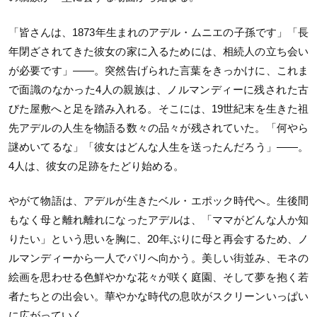
「皆さんは、1873年生まれのアデル・ムニエの子孫です」「長
年閉ざされてきた彼女の家に入るためには、相続人の立ち会い
が必要です」——。突然告げられた言葉をきっかけに、これま
で面識のなかった4人の親族は、ノルマンディーに残された古
びた屋敷へと足を踏み入れる。そこには、19世紀末を生きた祖
先アデルの人生を物語る数々の品々が残されていた。「何やら
謎めいてるな」「彼女はどんな人生を送ったんだろう」——。
4人は、彼女の足跡をたどり始める。
やがて物語は、アデルが生きたベル・エポック時代へ。生後間
もなく母と離れ離れになったアデルは、「ママがどんな人か知
りたい」という思いを胸に、20年ぶりに母と再会するため、ノ
ルマンディーから一人でパリへ向かう。美しい街並み、モネの
絵画を思わせる色鮮やかな花々が咲く庭園、そして夢を抱く若
者たちとの出会い。華やかな時代の息吹がスクリーンいっぱい
に広がっていく。