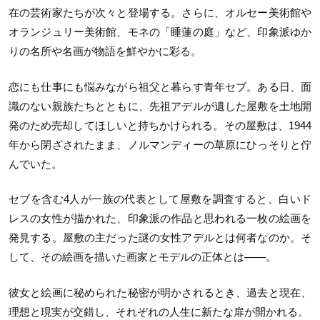
在の芸術家たちが次々と登場する。さらに、オルセー美術館や
オランジュリー美術館、モネの「睡蓮の庭」など、印象派ゆか
りの名所や名画が物語を鮮やかに彩る。
恋にも仕事にも悩みながら祖父と暮らす青年セブ。ある日、面
識のない親族たちとともに、先祖アデルが遺した屋敷を土地開
発のため売却してほしいと持ちかけられる。その屋敷は、1944
年から閉ざされたまま、ノルマンディーの草原にひっそりと佇
んでいた。
セブを含む4人が一族の代表として屋敷を調査すると、白いド
レスの女性が描かれた、印象派の作品と思われる一枚の絵画を
発見する。屋敷の主だった謎の女性アデルとは何者なのか。そ
して、その絵画を描いた画家とモデルの正体とは——。
彼女と絵画に秘められた秘密が明かされるとき、過去と現在、
理想と現実が交錯し、それぞれの人生に新たな扉が開かれる。