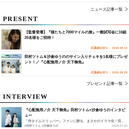
ニュース記事一覧
PRESENT
【監督登壇】『猫たちと7000マイルの旅』一般試写会に10組
20名様をご招待！
応募締め切り： 2026.08.15
田村ツトム＆沙倉ゆうののサイン入りチェキを1名様にプレゼ
ント！／『心配無用ノ介 天下御免』
応募締め切り： 2026.08.20
プレゼント記事一覧
INTERVIEW
『心配無用ノ介 天下御免』田村ツトム×沙倉ゆうのインタビ
ュー
『侍タイムスリッパー』ファンに贈る、まさかのドラマ化！田村ツトム×沙倉ゆうのが語る『心配無用ノ介』撮影秘話
#田村ツトム
#沙倉ゆうの
2026.07.30