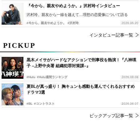
『今から、親友やめようか。』沢村玲インタビュー
沢村玲、親友から一線を越えて…理想の恋愛像について語る
#今から、親友やめようか。
#沢村玲
2026.06.20
インタビュー記事一覧
PICKUP
黒木メイサがハードなアクションで刑事役を熱演！『八神瑛
子 –上野中央署 組織犯罪対策課–』
#Hulu
#Hulu週間ランキング
2026.08.08
夏BLが真っ盛り！ 胸キュンも感動も運んでくれるおすすめ
ドラマ3選
#BL
#コントラスト
2026.08.07
ピックアップ記事一覧