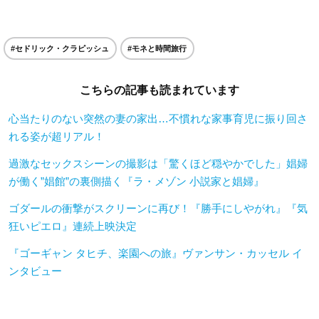
#セドリック・クラピッシュ
#モネと時間旅行
こちらの記事も読まれています
心当たりのない突然の妻の家出…不慣れな家事育児に振り回さ
れる姿が超リアル！
過激なセックスシーンの撮影は「驚くほど穏やかでした」娼婦
が働く”娼館”の裏側描く『ラ・メゾン 小説家と娼婦』
ゴダールの衝撃がスクリーンに再び！『勝手にしやがれ』『気
狂いピエロ』連続上映決定
『ゴーギャン タヒチ、楽園への旅』ヴァンサン・カッセル イ
ンタビュー