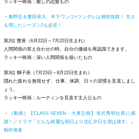
ラッキー映画：癒しの恋愛もの
・
奥野壮＆豊田裕大、年下ワンコ×ツンデレは相性抜群！ 甘さ
も増したシーズン2も必見！
第2位 蟹座（6月22日～7月22日生まれ）
人間関係の答え合わせの時。自分の価値を再認識できます。
ラッキー映画：深い人間関係を描いたもの
第3位 獅子座（7月23日～8月22日生まれ）
隠れた疲れを無視せず、仕事、体調、日々の習慣を見直しまし
ょう。
ラッキー映画：ルーティンを見直す主人公もの
・
［動画］【CLASS SEVEN・大東立樹】滝沢秀明社長に感
謝！／ドラマ『どんな綺麗な朝日より沈む夕日を僕は推す。』
制作発表