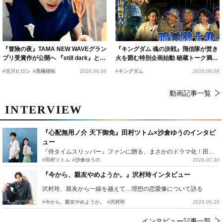
『冒険の夜』TAMA NEW WAVEグラン
『キングダム 魂の決戦』飛信隊が焚き
プリ受賞作が公開へ 『still dark』と同
火を囲む特別企画始動 秘蔵トーク満載
時上映決定
の“キングダムキャンプ”開催
#古川ヒロシ
#髙橋雄祐
2026.08.06
#キングダム
2026.08.06
動画記事一覧
INTERVIEW
『心配無用ノ介 天下御免』田村ツトム×沙倉ゆうのインタビ
ュー
『侍タイムスリッパー』ファンに贈る、まさかのドラマ化！田村ツトム×沙倉ゆうのが語る『心配無用ノ介』撮影秘話
#田村ツトム
#沙倉ゆうの
2026.07.30
『今から、親友やめようか。』沢村玲インタビュー
沢村玲、親友から一線を越えて…理想の恋愛像について語る
#今から、親友やめようか。
#沢村玲
2026.06.20
インタビュー記事一覧