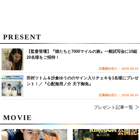
PRESENT
【監督登壇】『猫たちと7000マイルの旅』一般試写会に10組
20名様をご招待！
応募締め切り： 2026.08.15
田村ツトム＆沙倉ゆうののサイン入りチェキを1名様にプレゼ
ント！／『心配無用ノ介 天下御免』
応募締め切り： 2026.08.20
プレゼント記事一覧
MOVIE