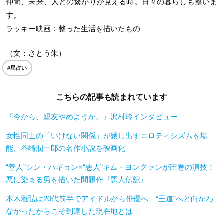
仲間、未来、人との繋がりが見える時。日々の暮らしも整いま
す。
ラッキー映画：整った生活を描いたもの
（文：さとう朱）
#星占い
こちらの記事も読まれています
『今から、親友やめようか。』沢村玲インタビュー
女性同士の「いけない関係」が醸し出すエロティシズムを堪
能、谷崎潤一郎の名作小説を映画化
“善人”シン・ハギョン×“悪人”キム・ヨングァンが圧巻の演技！
悪に染まる男を描いた問題作『悪人伝記』
本木雅弘は20代前半でアイドルから俳優へ、“王道”へと向かわ
なかったからこそ到達した現在地とは