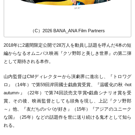
（C）2026 BANA_ANA Film Partners
2018年に2週間限定公開で28万人を動員し話題を呼んだ4本の短
編からなるオムニバス映画『クソ野郎と美しき世界』の第二弾
として期待される本作。
山内監督はCMディレクターから演劇界に進出し、『トロワグ
ロ』（14年）で第59回岸田國士戯曲賞受賞、『温暖化の秋 -hot
autumn-』（22年）で第74回読売文学賞•戯曲シナリオ賞を受
賞。その後、映画監督としても頭角を現し、上記『クソ野郎
～』他、『友だちのパパが好き』（15年）『アジアのユニーク
な国』（25年）などの話題作を世に送り続ける鬼才として知ら
れる。