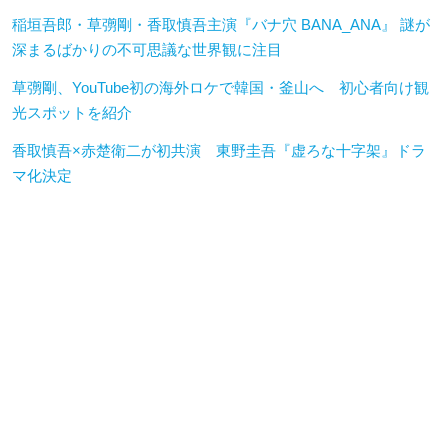
稲垣吾郎・草彅剛・香取慎吾主演『バナ穴 BANA_ANA』 謎が
深まるばかりの不可思議な世界観に注目
草彅剛、YouTube初の海外ロケで韓国・釜山へ 初心者向け観
光スポットを紹介
香取慎吾×赤楚衛二が初共演 東野圭吾『虚ろな十字架』ドラ
マ化決定