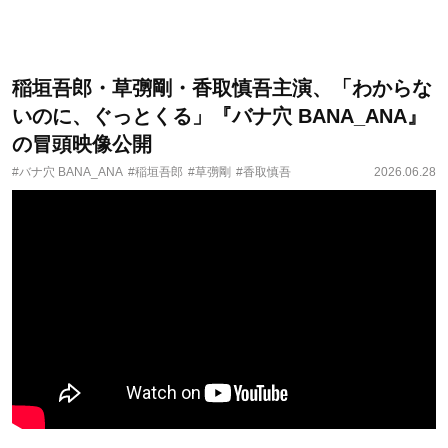
稲垣吾郎・草彅剛・香取慎吾主演、「わからな
いのに、ぐっとくる」『バナ穴 BANA_ANA』
の冒頭映像公開
#バナ穴 BANA_ANA
#稲垣吾郎
#草彅剛
#香取慎吾
2026.06.28