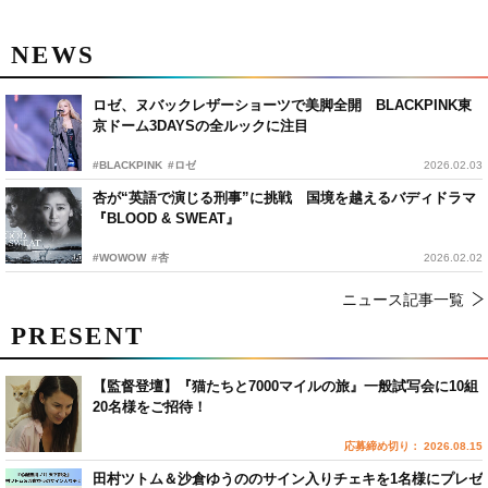
NEWS
ロゼ、ヌバックレザーショーツで美脚全開 BLACKPINK東
京ドーム3DAYSの全ルックに注目
#BLACKPINK
#ロゼ
2026.02.03
杏が“英語で演じる刑事”に挑戦 国境を越えるバディドラマ
『BLOOD & SWEAT』
#WOWOW
#杏
2026.02.02
ニュース記事一覧
PRESENT
【監督登壇】『猫たちと7000マイルの旅』一般試写会に10組
20名様をご招待！
応募締め切り： 2026.08.15
田村ツトム＆沙倉ゆうののサイン入りチェキを1名様にプレゼ