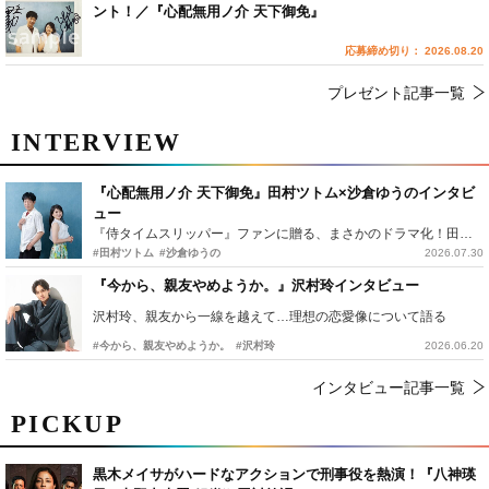
ント！／『心配無用ノ介 天下御免』
応募締め切り： 2026.08.20
プレゼント記事一覧
INTERVIEW
『心配無用ノ介 天下御免』田村ツトム×沙倉ゆうのインタビ
ュー
『侍タイムスリッパー』ファンに贈る、まさかのドラマ化！田村ツトム×沙倉ゆうのが語る『心配無用ノ介』撮影秘話
#田村ツトム
#沙倉ゆうの
2026.07.30
『今から、親友やめようか。』沢村玲インタビュー
沢村玲、親友から一線を越えて…理想の恋愛像について語る
#今から、親友やめようか。
#沢村玲
2026.06.20
インタビュー記事一覧
PICKUP
黒木メイサがハードなアクションで刑事役を熱演！『八神瑛