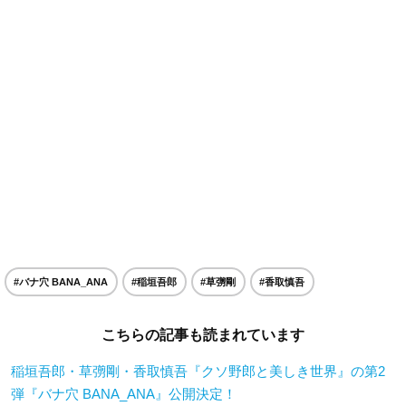
#バナ穴 BANA_ANA
#稲垣吾郎
#草彅剛
#香取慎吾
こちらの記事も読まれています
稲垣吾郎・草彅剛・香取慎吾『クソ野郎と美しき世界』の第2
弾『バナ穴 BANA_ANA』公開決定！