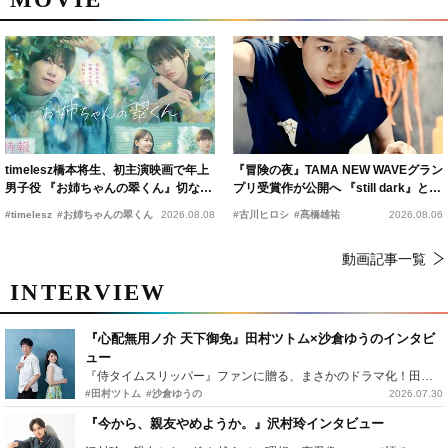
timelesz橋本将生、初主演映画で年上
『冒険の夜』TAMA NEW WAVEグラン
男子役 『お姉ちゃんの翠くん』切ない
プリ受賞作が公開へ 『still dark』と同
恋の幕開けを予感
時上映決定
#timelesz
#お姉ちゃんの翠くん
2026.08.08
#古川ヒロシ
#髙橋雄祐
2026.08.06
動画記事一覧
INTERVIEW
『心配無用ノ介 天下御免』田村ツトム×沙倉ゆうのインタビ
ュー
『侍タイムスリッパー』ファンに贈る、まさかのドラマ化！田村ツトム×沙倉ゆうのが語る『心配無用ノ介』撮影秘話
#田村ツトム
#沙倉ゆうの
2026.07.30
『今から、親友やめようか。』沢村玲インタビュー