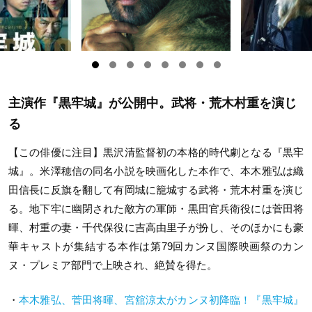
主演作『黒牢城』が公開中。武将・荒木村重を演じ
る
【この俳優に注目】黒沢清監督初の本格的時代劇となる『黒牢
城』。米澤穂信の同名小説を映画化した本作で、本木雅弘は織
田信長に反旗を翻して有岡城に籠城する武将・荒木村重を演じ
る。地下牢に幽閉された敵方の軍師・黒田官兵衛役には菅田将
暉、村重の妻・千代保役に吉高由里子が扮し、そのほかにも豪
華キャストが集結する本作は第79回カンヌ国際映画祭のカン
ヌ・プレミア部門で上映され、絶賛を得た。
・
本木雅弘、菅田将暉、宮舘涼太がカンヌ初降臨！『黒牢城』