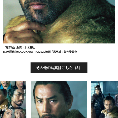
『黒牢城』主演・本木雅弘
(C)米澤穂信/KADOKAWA (C)2026映画「黒牢城」製作委員会
その他の写真はこちら（8）