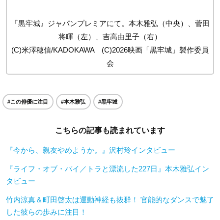
『黒牢城』ジャパンプレミアにて。本木雅弘（中央）、菅田
将暉（左）、吉高由里子（右）
(C)米澤穂信/KADOKAWA (C)2026映画「黒牢城」製作委員
会
#この俳優に注目
#本木雅弘
#黒牢城
こちらの記事も読まれています
『今から、親友やめようか。』沢村玲インタビュー
『ライフ・オブ・パイ／トラと漂流した227日』本木雅弘イン
タビュー
竹内涼真＆町田啓太は運動神経も抜群！ 官能的なダンスで魅了
した彼らの歩みに注目！