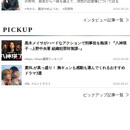
沢村玲、親友から一線を越えて…理想の恋愛像について語る
#今から、親友やめようか。
#沢村玲
2026.06.20
インタビュー記事一覧
PICKUP
黒木メイサがハードなアクションで刑事役を熱演！『八神瑛
子 –上野中央署 組織犯罪対策課–』
#Hulu
#Hulu週間ランキング
2026.08.08
夏BLが真っ盛り！ 胸キュンも感動も運んでくれるおすすめ
ドラマ3選
#BL
#コントラスト
2026.08.07
ピックアップ記事一覧