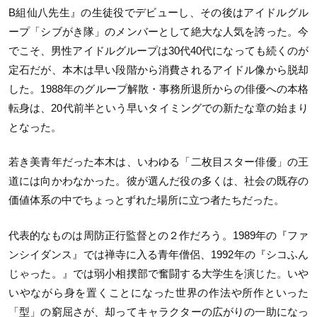
B組仙八先生』の生徒役でデビューし、その後はアイドルグル
ープ「シブがき隊」のメンバーとして絶大な人気を誇った。今
でこそ、男性アイドルグループは30代40代になっても続くのが
定石だが、本木は早い段階から消費されるアイドル像から脱却
した。1988年のグループ解散・事務所退所からの俳優への本格
転身は、20代前半という早いタイミングでの新たな章の始まり
となった。
若き美青年だった本木は、いわゆる「二枚目スター俳優」の王
道には向かわなかった。彼が選んだ役の多くは、社会の既存の
価値体系の中でちょっとずれた場所に立つ者たちだった。
代表的なものは周防正行監督との２作だろう。1989年の『ファ
ンシイダンス』では禅寺に入る青年僧侶、1992年の『シコふん
じゃった。』では弱小相撲部で奮闘する大学生を演じた。いや
いやながら身を置くことになった世界の作法や所作といった
「型」の窮屈さが、却ってキャラクターの広がりの一助になっ