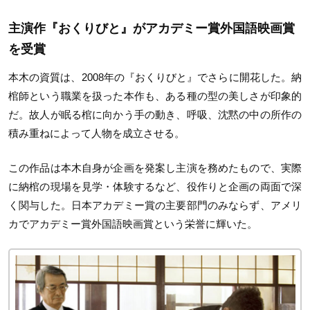
主演作『おくりびと』がアカデミー賞外国語映画賞
を受賞
本木の資質は、2008年の『おくりびと』でさらに開花した。納
棺師という職業を扱った本作も、ある種の型の美しさが印象的
だ。故人が眠る棺に向かう手の動き、呼吸、沈黙の中の所作の
積み重ねによって人物を成立させる。
この作品は本木自身が企画を発案し主演を務めたもので、実際
に納棺の現場を見学・体験するなど、役作りと企画の両面で深
く関与した。日本アカデミー賞の主要部門のみならず、アメリ
カでアカデミー賞外国語映画賞という栄誉に輝いた。