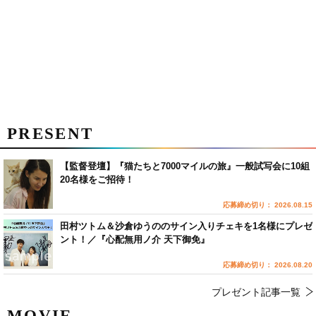
PRESENT
【監督登壇】『猫たちと7000マイルの旅』一般試写会に10組
20名様をご招待！
応募締め切り： 2026.08.15
田村ツトム＆沙倉ゆうののサイン入りチェキを1名様にプレゼ
ント！／『心配無用ノ介 天下御免』
応募締め切り： 2026.08.20
プレゼント記事一覧
MOVIE