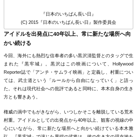
『日本のいちばん長い日』
(C) 2015『日本のいちばん長い日』製作委員会
アイドルを出発点に40年以上、常に新たな場所へ向
かい続ける
今回、海外にも熱烈な信奉者の多い黒沢清監督とのタッグで生
まれた『黒牢城』。黒沢はこの映画について、Hollywood
Reporter誌で「アンチ・サムライ映画」と定義し、村重につい
ては、武士道という「ルールから自由になっていく」と語っ
た。それは現代社会への批評であると同時に、本木自身の生き
方とも響きあう。
権威の渦中でもがきながら、いつしかそこを離脱している荒木
村重。アイドルとしての出発点から40年以上、観客の視線の中
心にいながら、常に新たな場所へと向かい続けている本木雅
弘。『黒牢城』で演じた異端の武将は、彼の生き方の現在地を