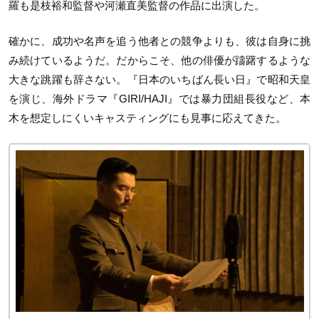
羅も是枝裕和監督や河瀬直美監督の作品に出演した。
確かに、成功や名声を追う他者との競争よりも、彼は自身に挑
み続けているようだ。だからこそ、他の俳優が躊躇するような
大きな跳躍も辞さない。『日本のいちばん長い日』で昭和天皇
を演じ、海外ドラマ『GIRI/HAJI』では暴力団組長役など、本
木を想定しにくいキャスティングにも見事に応えてきた。