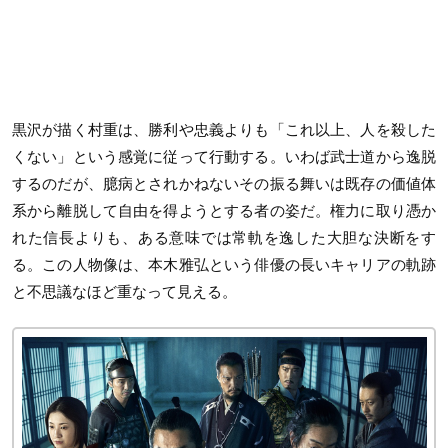
黒沢が描く村重は、勝利や忠義よりも「これ以上、人を殺した
くない」という感覚に従って行動する。いわば武士道から逸脱
するのだが、臆病とされかねないその振る舞いは既存の価値体
系から離脱して自由を得ようとする者の姿だ。権力に取り憑か
れた信長よりも、ある意味では常軌を逸した大胆な決断をす
る。この人物像は、本木雅弘という俳優の長いキャリアの軌跡
と不思議なほど重なって見える。