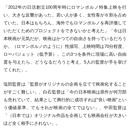
「2012年の日活創立100周年時にロマンポルノ特集上映を行
い、大きな反響があった。若い人が多く、女性客が６割を占め
ていた。日本はもちろん、海外でもロマンポルノを再評価して
いただくためのプロジェクトをできないかと考えた」「今は日
本映画が元気だが、映画はかつての自由さを持っているだろう
か。（ロマンポルノのように）性描写、上映時間は70分程度、
ローバジェット（低予算）。この3つを条件に現場に高い自由
度を与えたら、どうなるだろうと考え、5人の監督が手を挙げ
てくれた」。
塩田監督は「監督がオリジナルの企画を立てて映画化すること
がすごく難しい」、白石監督は「今の日本映画は原作が何万部
も売れていて、結果として興行的に成功すれば“良い映画”とい
う価値基準。でもそれが映画の全てではない」、中田監督は
「（日本では）オリジナル作品を企画しても映画会社が大きい
ほど全く相手にされない」。