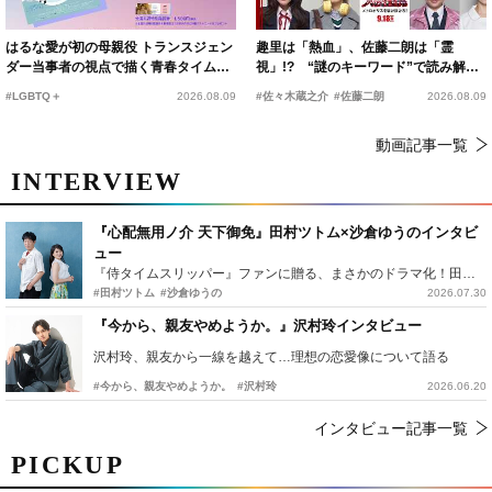
はるな愛が初の母親役 トランスジェン
趣里は「熱血」、佐藤二朗は「霊
ダー当事者の視点で描く青春タイムス
視」!? “謎のキーワード”で読み解く
リップコメディ
『踊る大捜査線 N.E.W.』新メンバー
#LGBTQ＋
2026.08.09
#佐々木蔵之介
#佐藤二朗
2026.08.09
動画記事一覧
INTERVIEW
『心配無用ノ介 天下御免』田村ツトム×沙倉ゆうのインタビ
ュー
『侍タイムスリッパー』ファンに贈る、まさかのドラマ化！田村ツトム×沙倉ゆうのが語る『心配無用ノ介』撮影秘話
#田村ツトム
#沙倉ゆうの
2026.07.30
『今から、親友やめようか。』沢村玲インタビュー
沢村玲、親友から一線を越えて…理想の恋愛像について語る
#今から、親友やめようか。
#沢村玲
2026.06.20
インタビュー記事一覧
PICKUP