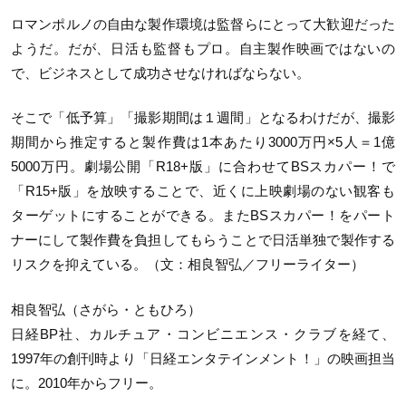
ロマンポルノの自由な製作環境は監督らにとって大歓迎だった
ようだ。だが、日活も監督もプロ。自主製作映画ではないの
で、ビジネスとして成功させなければならない。
そこで「低予算」「撮影期間は１週間」となるわけだが、撮影
期間から推定すると製作費は1本あたり3000万円×5人＝1億
5000万円。劇場公開「R18+版」に合わせてBSスカパー！で
「R15+版」を放映することで、近くに上映劇場のない観客も
ターゲットにすることができる。またBSスカパー！をパート
ナーにして製作費を負担してもらうことで日活単独で製作する
リスクを抑えている。（文：相良智弘／フリーライター）
相良智弘（さがら・ともひろ）
日経BP社、カルチュア・コンビニエンス・クラブを経て、
1997年の創刊時より「日経エンタテインメント！」の映画担当
に。2010年からフリー。