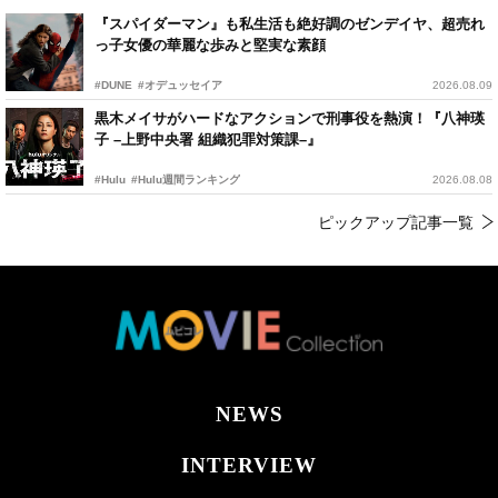
『スパイダーマン』も私生活も絶好調のゼンデイヤ、超売れ
っ子女優の華麗な歩みと堅実な素顔
#DUNE
#オデュッセイア
2026.08.09
黒木メイサがハードなアクションで刑事役を熱演！『八神瑛
子 –上野中央署 組織犯罪対策課–』
#Hulu
#Hulu週間ランキング
2026.08.08
ピックアップ記事一覧
NEWS
INTERVIEW