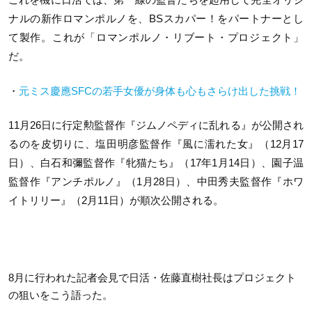
ナルの新作ロマンポルノを、BSスカパー！をパートナーとし
て製作。これが「ロマンポルノ・リブート・プロジェクト」
だ。
・
元ミス慶應SFCの若手女優が身体も心もさらけ出した挑戦！
11月26日に行定勲監督作『ジムノペディに乱れる』が公開され
るのを皮切りに、塩田明彦監督作『風に濡れた女』（12月17
日）、白石和彌監督作『牝猫たち』（17年1月14日）、園子温
監督作『アンチポルノ』（1月28日）、中田秀夫監督作『ホワ
イトリリー』（2月11日）が順次公開される。
8月に行われた記者会見で日活・佐藤直樹社長はプロジェクト
の狙いをこう語った。