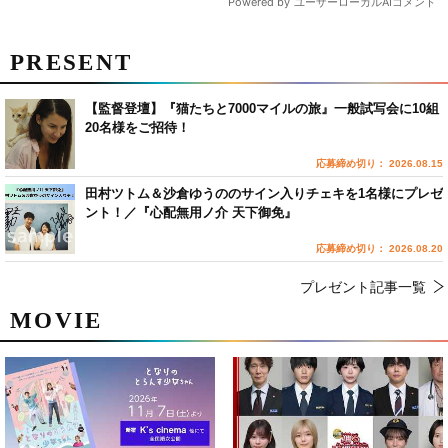
PRESENT
【監督登壇】『猫たちと7000マイルの旅』一般試写会に10組
20名様をご招待！
応募締め切り： 2026.08.15
田村ツトム＆沙倉ゆうののサイン入りチェキを1名様にプレゼ
ント！／『心配無用ノ介 天下御免』
応募締め切り： 2026.08.20
プレゼント記事一覧
MOVIE