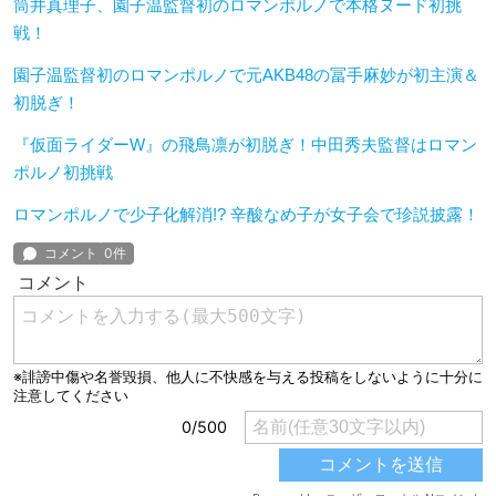
筒井真理子、園子温監督初のロマンポルノで本格ヌード初挑
戦！
園子温監督初のロマンポルノで元AKB48の冨手麻妙が初主演＆
初脱ぎ！
『仮面ライダーW』の飛鳥凛が初脱ぎ！中田秀夫監督はロマン
ポルノ初挑戦
ロマンポルノで少子化解消!? 辛酸なめ子が女子会で珍説披露！